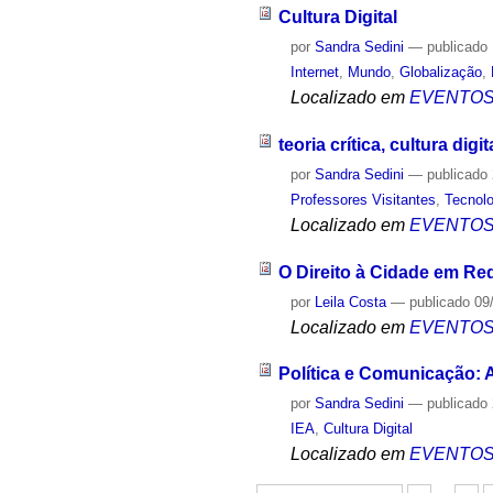
Cultura Digital
por
Sandra Sedini
—
publicado
Internet
,
Mundo
,
Globalização
,
Localizado em
EVENTO
teoria crítica, cultura dig
por
Sandra Sedini
—
publicado
Professores Visitantes
,
Tecnolo
Localizado em
EVENTO
O Direito à Cidade em Re
por
Leila Costa
—
publicado
09
Localizado em
EVENTO
Política e Comunicação: 
por
Sandra Sedini
—
publicado
IEA
,
Cultura Digital
Localizado em
EVENTO