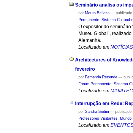
Seminário analisa os imp
por
Mauro Bellesa
—
publicado
Permanente: Sistema Cultural e
O expositor do seminário 
Museu Global", realizado 
Alemanha.
Localizado em
NOTÍCIA
Architectures of Knowledg
fevereiro
por
Fernanda Rezende
—
publi
Fórum Permanente: Sistema Cult
Localizado em
MIDIATE
Interrupção em Rede: Re
por
Sandra Sedini
—
publicado
Professores Visitantes
,
Mundo
Localizado em
EVENTO