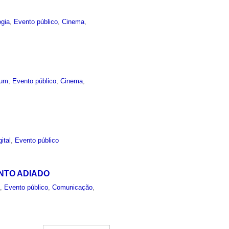
ogia
,
Evento público
,
Cinema
,
um
,
Evento público
,
Cinema
,
ital
,
Evento público
EVENTO ADIADO
a
,
Evento público
,
Comunicação
,