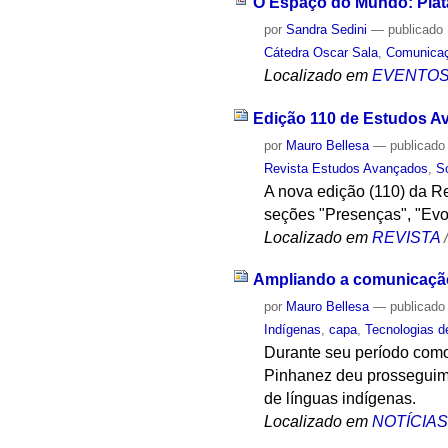
O Espaço do Mundo: Plata
por
Sandra Sedini
—
publicado
Cátedra Oscar Sala
,
Comunica
Localizado em
EVENTO
Edição 110 de Estudos Av
por
Mauro Bellesa
—
publicado
Revista Estudos Avançados
,
S
A nova edição (110) da R
seções "Presenças", "Evo
Localizado em
REVISTA
Ampliando a comunicação 
por
Mauro Bellesa
—
publicado
Indígenas
,
capa
,
Tecnologias d
Durante seu período como
Pinhanez deu prosseguiment
de línguas indígenas.
Localizado em
NOTÍCIA