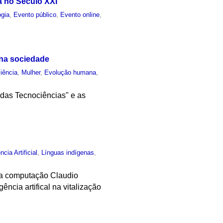
a no Século XXI
ogia
,
Evento público
,
Evento online
,
 na sociedade
iência
,
Mulher
,
Evolução humana
,
das Tecnociências" e as
ncia Artificial
,
Línguas indígenas
,
 da computação Claudio
ncia artifical na vitalização