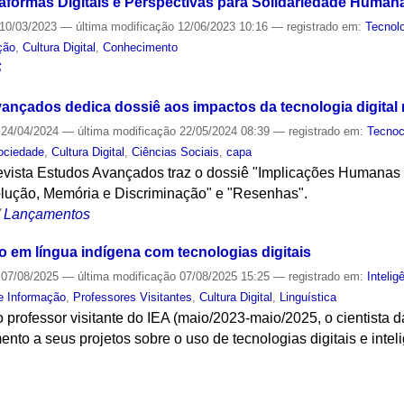
formas Digitais e Perspectivas para Solidariedade Human
10/03/2023
—
última modificação
12/06/2023 10:16
— registrado em:
Tecnol
ção
,
Cultura Digital
,
Conhecimento
S
ançados dedica dossiê aos impactos da tecnologia digital
24/04/2024
—
última modificação
22/05/2024 08:39
— registrado em:
Tecnoc
ociedade
,
Cultura Digital
,
Ciências Sociais
,
capa
evista Estudos Avançados traz o dossiê "Implicações Humanas 
lução, Memória e Discriminação" e "Resenhas".
/
Lançamentos
em língua indígena com tecnologias digitais
07/08/2025
—
última modificação
07/08/2025 15:25
— registrado em:
Inteligê
e Informação
,
Professores Visitantes
,
Cultura Digital
,
Linguística
 professor visitante do IEA (maio/2023-maio/2025, o cientista
o a seus projetos sobre o uso de tecnologias digitais e inteligê
S