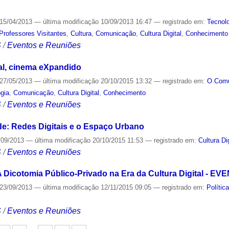
15/04/2013
—
última modificação
10/09/2013 16:47
— registrado em:
Tecnol
Professores Visitantes
,
Cultura
,
Comunicação
,
Cultura Digital
,
Conhecimento
S
/
Eventos e Reuniões
ital, cinema eXpandido
27/05/2013
—
última modificação
20/10/2015 13:32
— registrado em:
O Com
gia
,
Comunicação
,
Cultura Digital
,
Conhecimento
S
/
Eventos e Reuniões
de: Redes Digitais e o Espaço Urbano
/09/2013
—
última modificação
20/10/2015 11:53
— registrado em:
Cultura Dig
S
/
Eventos e Reuniões
A Dicotomia Público-Privado na Era da Cultura Digital - 
23/09/2013
—
última modificação
12/11/2015 09:05
— registrado em:
Polític
S
/
Eventos e Reuniões