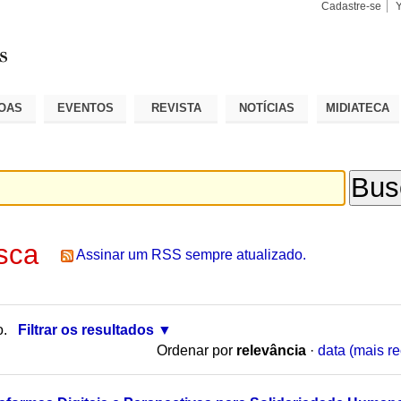
Cadastre-se
Busca
Busca
Avançad
OAS
EVENTOS
REVISTA
NOTÍCIAS
MIDIATECA
sca
Assinar um RSS sempre atualizado.
o.
Filtrar os resultados
Ordenar por
relevância
·
data (mais re