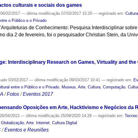
actos culturais e sociais dos games
06/02/2017
—
última modificação
07/02/2017 15:20
— registrado em:
Cultura
ntre o Público e o Privado
"Arquiteturas de Conhecimento: Pesquisa Interdisciplinar sobre
no dia 2 de fevereiro, foi o pesquisador Christian Stein, da Un
S
e: Interdisciplinary Research on Games, Virtuality and the
cado
03/02/2017
—
última modificação
09/03/2017 10:41
— registrado em:
Ev
ural entre o Público e o Privado
,
Museus
,
Arte
,
Cultura
,
Computação
,
Cultur
CA
/
Fotos
/
Eventos 2017
pensando Oposições em Arte, Hacktivismo e Negócios da R
26/04/2013
—
última modificação
25/09/2020 14:29
— registrado em:
Tecnoc
,
Globalização
,
Arte
,
Internet
,
Cultura Digital
S
/
Eventos e Reuniões