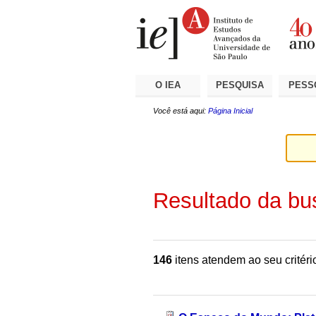
Ir
Ferramentas
Seções
para
Pessoais
o
conteúdo.
|
Ir
para
a
O IEA
PESQUISA
PESS
navegação
Você está aqui:
Página Inicial
Resultado da bu
146
itens atendem ao seu critéri