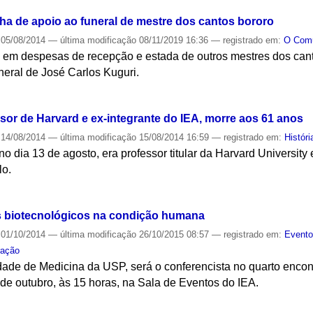
a de apoio ao funeral de mestre dos cantos bororo
05/08/2014
—
última modificação
08/11/2019 16:36
— registrado em:
O Co
s em despesas de recepção e estada de outros mestres dos cant
uneral de José Carlos Kuguri.
S
sor de Harvard e ex-integrante do IEA, morre aos 61 anos
14/08/2014
—
última modificação
15/08/2014 16:59
— registrado em:
Históri
 dia 13 de agosto, era professor titular da Harvard University e
lo.
S
 biotecnológicos na condição humana
01/10/2014
—
última modificação
26/10/2015 08:57
— registrado em:
Event
ração
ade de Medicina da USP, será o conferencista no quarto encon
 de outubro, às 15 horas, na Sala de Eventos do IEA.
S