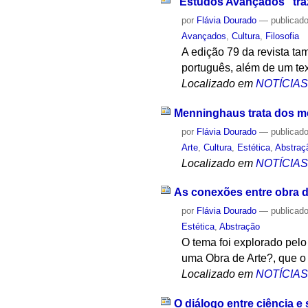
"Estudos Avançados" traz
por
Flávia Dourado
—
publicad
Avançados
,
Cultura
,
Filosofia
A edição 79 da revista ta
português, além de um tex
Localizado em
NOTÍCIA
Menninghaus trata dos m
por
Flávia Dourado
—
publicad
Arte
,
Cultura
,
Estética
,
Abstraç
Localizado em
NOTÍCIA
As conexões entre obra de
por
Flávia Dourado
—
publicad
Estética
,
Abstração
O tema foi explorado pel
uma Obra de Arte?, que o 
Localizado em
NOTÍCIA
O diálogo entre ciência e