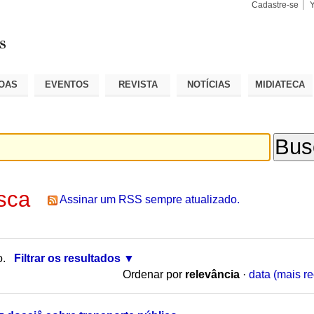
Cadastre-se
Busca
Busca
Avançad
OAS
EVENTOS
REVISTA
NOTÍCIAS
MIDIATECA
sca
Assinar um RSS sempre atualizado.
o.
Filtrar os resultados
Ordenar por
relevância
·
data (mais re