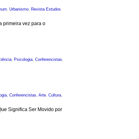
mum
,
Urbanismo
,
Revista Estudos
a primeira vez para o
iência
,
Psicologia
,
Conferencistas
,
ogia
,
Conferencistas
,
Arte
,
Cultura
,
ue Significa Ser Movido por