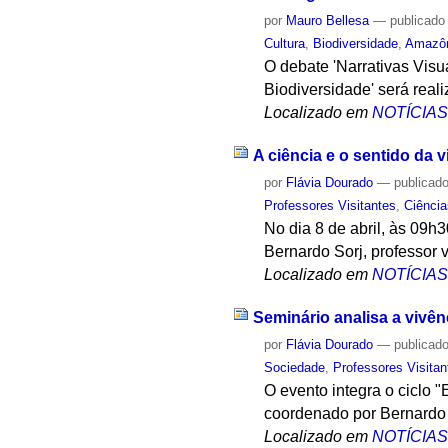
por
Mauro Bellesa
—
publicado
Cultura
,
Biodiversidade
,
Amazô
O debate 'Narrativas Visu
Biodiversidade' será real
Localizado em
NOTÍCIA
A ciência e o sentido da
por
Flávia Dourado
—
publicad
Professores Visitantes
,
Ciência
No dia 8 de abril, às 09h
Bernardo Sorj, professor vi
Localizado em
NOTÍCIA
Seminário analisa a vivê
por
Flávia Dourado
—
publicad
Sociedade
,
Professores Visitan
O evento integra o ciclo 
coordenado por Bernardo S
Localizado em
NOTÍCIA