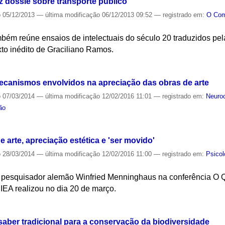
 dossiê sobre transporte público
o
05/12/2013
—
última modificação
06/12/2013 09:52
— registrado em:
O Co
mbém reúne ensaios de intelectuais do século 20 traduzidos pel
to inédito de Graciliano Ramos.
S
ecanismos envolvidos na apreciação das obras de arte
o
07/03/2014
—
última modificação
12/02/2016 11:01
— registrado em:
Neuroc
ão
S
 arte, apreciação estética e 'ser movido'
o
28/03/2014
—
última modificação
12/02/2016 11:00
— registrado em:
Psicol
o pesquisador alemão Winfried Menninghaus na conferência O Q
IEA realizou no dia 20 de março.
S
 saber tradicional para a conservação da biodiversidade