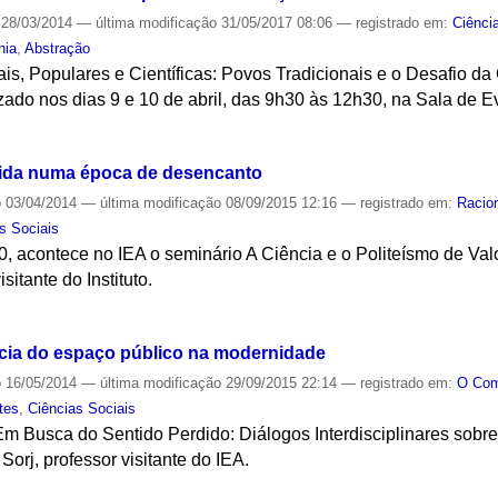
28/03/2014
—
última modificação
31/05/2017 08:06
— registrado em:
Ciênci
nia
,
Abstração
ais, Populares e Científicas: Povos Tradicionais e o Desafio d
izado nos dias 9 e 10 de abril, das 9h30 às 12h30, na Sala de 
S
 vida numa época de desencanto
o
03/04/2014
—
última modificação
08/09/2015 12:16
— registrado em:
Racio
s Sociais
30, acontece no IEA o seminário A Ciência e o Politeísmo de Va
sitante do Instituto.
S
ncia do espaço público na modernidade
o
16/05/2014
—
última modificação
29/09/2015 22:14
— registrado em:
O Co
tes
,
Ciências Sociais
"Em Busca do Sentido Perdido: Diálogos Interdisciplinares sobr
orj, professor visitante do IEA.
S