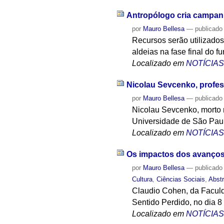
Antropólogo cria campanh
por
Mauro Bellesa
—
publicado
Recursos serão utilizado
aldeias na fase final do f
Localizado em
NOTÍCIA
Nicolau Sevcenko, profes
por
Mauro Bellesa
—
publicado
Nicolau Sevcenko, morto no
Universidade de São Pau
Localizado em
NOTÍCIA
Os impactos dos avanços
por
Mauro Bellesa
—
publicado
Cultura
,
Ciências Sociais
,
Abst
Claudio Cohen, da Faculd
Sentido Perdido, no dia 8
Localizado em
NOTÍCIA