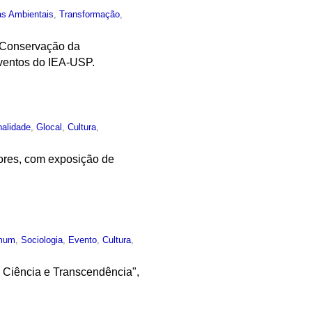
as Ambientais
,
Transformação
,
a Conservação da
Eventos do IEA-USP.
nalidade
,
Glocal
,
Cultura
,
lores, com exposição de
mum
,
Sociologia
,
Evento
,
Cultura
,
e Ciência e Transcendência",