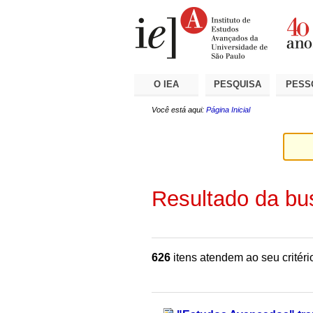
Ir
Ferramentas
Seções
para
Pessoais
o
conteúdo.
|
Ir
para
a
O IEA
PESQUISA
PESS
navegação
Você está aqui:
Página Inicial
Resultado da bu
626
itens atendem ao seu critéri