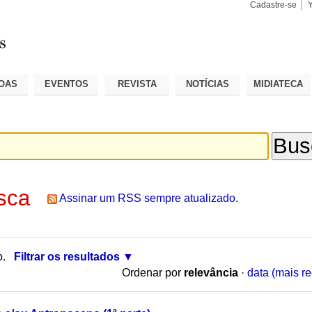
Cadastre-se
Busca
Busca
Avançad
OAS
EVENTOS
REVISTA
NOTÍCIAS
MIDIATECA
sca
Assinar um RSS sempre atualizado.
o.
Filtrar os resultados
Ordenar por
relevância
·
data (mais re