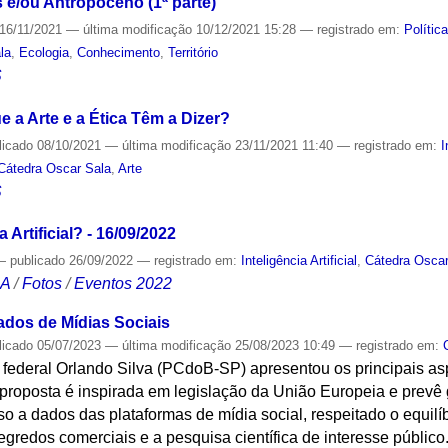
 e/ou Antropoceno (1ª parte)
16/11/2021
—
última modificação
10/12/2021 15:28
— registrado em:
Polític
la
,
Ecologia
,
Conhecimento
,
Território
S
que a Arte e a Ética Têm a Dizer?
licado
08/10/2021
—
última modificação
23/11/2021 11:40
— registrado em:
I
Cátedra Oscar Sala
,
Arte
S
a Artificial? - 16/09/2022
—
publicado
26/09/2022
— registrado em:
Inteligência Artificial
,
Cátedra Oscar
CA
/
Fotos
/
Eventos 2022
dos de Mídias Sociais
licado
05/07/2023
—
última modificação
25/08/2023 10:49
— registrado em:
 federal Orlando Silva (PCdoB-SP) apresentou os principais as
 A proposta é inspirada em legislação da União Europeia e prevê
a dados das plataformas de mídia social, respeitado o equilíb
egredos comerciais e a pesquisa científica de interesse públic