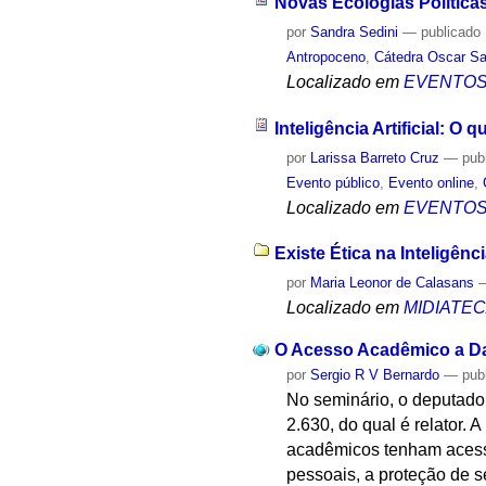
Novas Ecologias Políticas
por
Sandra Sedini
—
publicado
Antropoceno
,
Cátedra Oscar Sa
Localizado em
EVENTO
Inteligência Artificial: O 
por
Larissa Barreto Cruz
—
pub
Evento público
,
Evento online
,
Localizado em
EVENTO
Existe Ética na Inteligênci
por
Maria Leonor de Calasans
Localizado em
MIDIATE
O Acesso Acadêmico a Da
por
Sergio R V Bernardo
—
pub
No seminário, o deputado
2.630, do qual é relator.
acadêmicos tenham acesso 
pessoais, a proteção de s