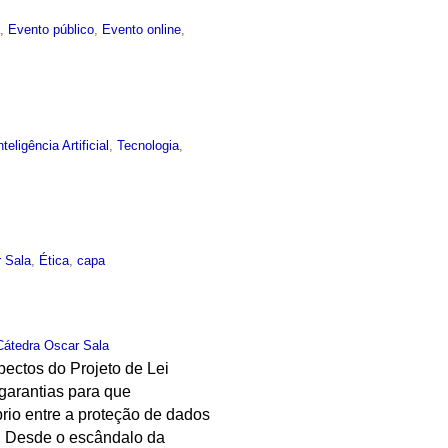
a
,
Evento público
,
Evento online
,
nteligência Artificial
,
Tecnologia
,
 Sala
,
Ética
,
capa
Cátedra Oscar Sala
pectos do Projeto de Lei
 garantias para que
rio entre a proteção de dados
o. Desde o escândalo da