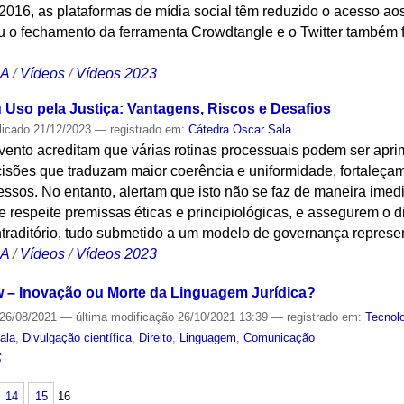
2016, as plataformas de mídia social têm reduzido o acesso a
 o fechamento da ferramenta Crowdtangle e o Twitter também 
CA
/
Vídeos
/
Vídeos 2023
seu Uso pela Justiça: Vantagens, Riscos e Desafios
licado
21/12/2023
— registrado em:
Cátedra Oscar Sala
vento acreditam que várias rotinas processuais podem ser apri
isões que traduzam maior coerência e uniformidade, fortaleçam
ssos. No entanto, alertam que isto não se faz de maneira imed
 respeite premissas éticas e principiológicas, e assegurem o d
ontraditório, tudo submetido a um modelo de governança represent
CA
/
Vídeos
/
Vídeos 2023
w – Inovação ou Morte da Linguagem Jurídica?
26/08/2021
—
última modificação
26/10/2021 13:39
— registrado em:
Tecnol
ala
,
Divulgação científica
,
Direito
,
Linguagem
,
Comunicação
S
14
15
16