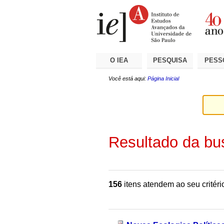
Ir
Ferramentas
Seções
para
Pessoais
o
conteúdo.
|
Ir
para
a
O IEA
PESQUISA
PESS
navegação
Você está aqui:
Página Inicial
Resultado da bu
156
itens atendem ao seu critéri