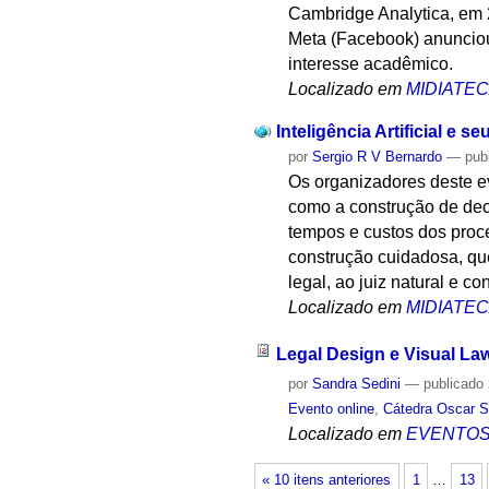
Cambridge Analytica, em 
Meta (Facebook) anunciou
interesse acadêmico.
Localizado em
MIDIATE
Inteligência Artificial e 
por
Sergio R V Bernardo
—
pub
Os organizadores deste e
como a construção de dec
tempos e custos dos proce
construção cuidadosa, que
legal, ao juiz natural e c
Localizado em
MIDIATE
Legal Design e Visual La
por
Sandra Sedini
—
publicado
Evento online
,
Cátedra Oscar S
Localizado em
EVENTO
« 10 itens anteriores
1
…
13