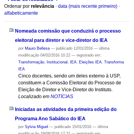
Ordenar por
relevância
·
data (mais recente primeiro)
·
alfabeticamente
Nomeada comissão que conduzirá o processo
eleitoral para diretor e vice-diretor do IEA
por
Mauro Bellesa
—
publicado
12/01/2016
—
última
modificação
04/02/2016 10:22
— registrado em:
Transformação
,
Institucional
,
IEA
,
Eleições IEA
,
Transforma
IEA
Cinco docentes, sendo um deles externo à USP,
constituem a Comissão Eleitoral do Processo de
Eleição de Diretor e Vice-Diretor do Instituto.
Localizado em
NOTÍCIAS
Iniciadas as atividades da primeira edição do
Programa Ano Sabático do IEA
por
Sylvia Miguel
—
publicado
15/01/2016
—
última
modificação
19/08/2016 17:21
— registrado em: