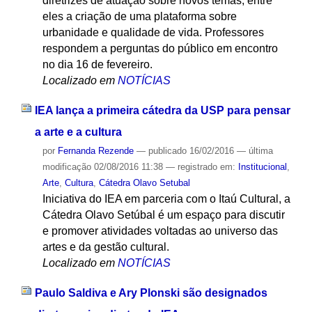
diretrizes de atuação sobre novos temas, entre
eles a criação de uma plataforma sobre
urbanidade e qualidade de vida. Professores
respondem a perguntas do público em encontro
no dia 16 de fevereiro.
Localizado em
NOTÍCIAS
IEA lança a primeira cátedra da USP para pensar
a arte e a cultura
por
Fernanda Rezende
—
publicado
16/02/2016
—
última
modificação
02/08/2016 11:38
— registrado em:
Institucional
,
Arte
,
Cultura
,
Cátedra Olavo Setubal
Iniciativa do IEA em parceria com o Itaú Cultural, a
Cátedra Olavo Setúbal é um espaço para discutir
e promover atividades voltadas ao universo das
artes e da gestão cultural.
Localizado em
NOTÍCIAS
Paulo Saldiva e Ary Plonski são designados