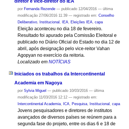
diretor e vice-diretor do IEA
por
Fernanda Rezende
—
publicado
12/04/2016
—
última
modificação
27/06/2016 11:39
— registrado em:
Conselho
Deliberativo
,
Institucional
,
IEA
,
Eleições IEA
,
capa
Eleição aconteceu no dia 18 de fevereiro.
Resultado foi apurado pela Comissão Eleitoral e
publicado no Diário Oficial do Estado no dia 12 de
abril, após designação pelo vice-reitor Vahan
Agopyan no exercício da reitoria.
Localizado em
NOTÍCIAS
Iniciados os trabalhos da Intercontinental
Academia em Nagoya
por
Sylvia Miguel
—
publicado
10/03/2016
—
última
modificação
11/03/2016 12:12
— registrado em:
Intercontinental Academia
,
ICA
,
Pesquisa
,
Institucional
,
capa
Jovens pesquisadores e diretores de institutos
avançados de diversos países se reúnem para a
segunda fase do projeto, entre os dias 6 e 18 de