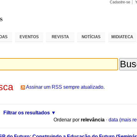
Cadastre-se
Busca
Busca
Avançad
OAS
EVENTOS
REVISTA
NOTÍCIAS
MIDIATECA
sca
Assinar um RSS sempre atualizado.
Filtrar os resultados
Ordenar por
relevância
·
data (mais re
P do Futuro: Construindo a Educação do Futuro (Seminári