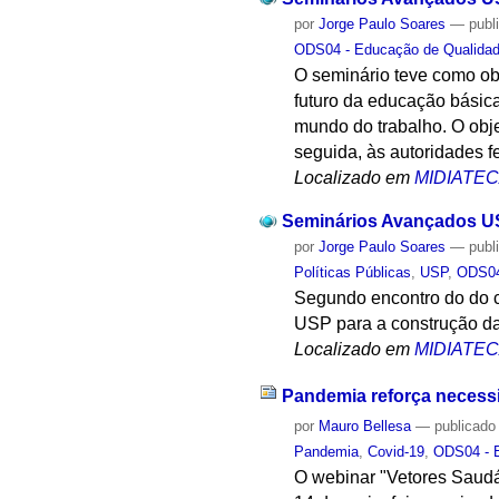
por
Jorge Paulo Soares
—
publ
ODS04 - Educação de Qualida
O seminário teve como obj
futuro da educação básica
mundo do trabalho. O obj
seguida, às autoridades f
Localizado em
MIDIATE
Seminários Avançados USP
por
Jorge Paulo Soares
—
publ
Políticas Públicas
,
USP
,
ODS04
Segundo encontro do do c
USP para a construção da
Localizado em
MIDIATE
Pandemia reforça necess
por
Mauro Bellesa
—
publicado
Pandemia
,
Covid-19
,
ODS04 - 
O webinar "Vetores Saudá