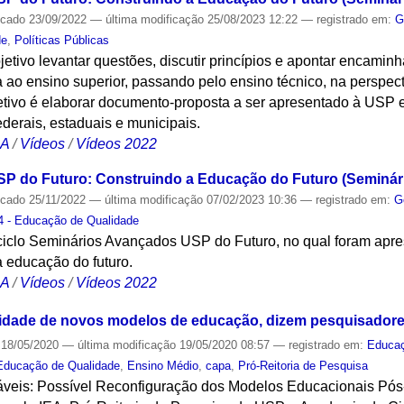
icado
23/09/2022
—
última modificação
25/08/2023 12:22
— registrado em:
G
de
,
Políticas Públicas
etivo levantar questões, discutir princípios e apontar encami
 ao ensino superior, passando pelo ensino técnico, na perspec
etivo é elaborar documento-proposta a ser apresentado à USP e
ederais, estaduais e municipais.
CA
/
Vídeos
/
Vídeos 2022
 do Futuro: Construindo a Educação do Futuro (Seminário
icado
25/11/2022
—
última modificação
07/02/2023 10:36
— registrado em:
G
 - Educação de Qualidade
iclo Seminários Avançados USP do Futuro, no qual foram apre
 educação do futuro.
CA
/
Vídeos
/
Vídeos 2022
idade de novos modelos de educação, dizem pesquisador
18/05/2020
—
última modificação
19/05/2020 08:57
— registrado em:
Educa
Educação de Qualidade
,
Ensino Médio
,
capa
,
Pró-Reitoria de Pesquisa
veis: Possível Reconfiguração dos Modelos Educacionais Pós-