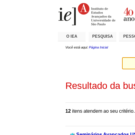
Ir
Ferramentas
Seções
para
Pessoais
o
conteúdo.
|
Ir
para
a
O IEA
PESQUISA
PESS
navegação
Você está aqui:
Página Inicial
Resultado da bu
12
itens atendem ao seu critério.
Seminários Avançados US