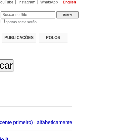
YouTube
Instagram
WhatsApp
English
apenas nesta seção
a…
PUBLICAÇÕES
POLOS
cente primeiro)
·
alfabeticamente
o I)