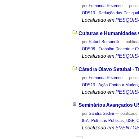
por
Fernanda Rezende
—
publi
ODS10 - Redução das Desigua
Localizado em
PESQUIS
Culturas e Humanidades
por
Rafael Borsanelli
—
public
ODS08 - Trabalho Decente e C
Localizado em
PESQUIS
Cátedra Olavo Setubal - T
por
Fernanda Rezende
—
publi
ODS13 - Ação Contra a Mudanç
Localizado em
PESQUIS
Seminários Avançados US
por
Sandra Sedini
—
publicado
IEA
,
Políticas Públicas
,
USP
,
O
Localizado em
EVENTO