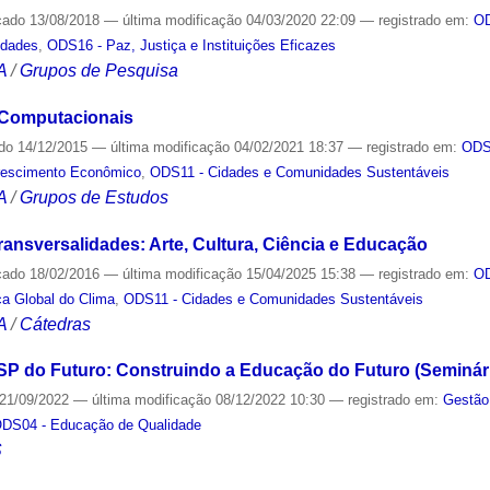
cado
13/08/2018
—
última modificação
04/03/2020 22:09
— registrado em:
OD
ldades
,
ODS16 - Paz, Justiça e Instituições Eficazes
A
/
Grupos de Pesquisa
 Computacionais
ado
14/12/2015
—
última modificação
04/02/2021 18:37
— registrado em:
ODS
rescimento Econômico
,
ODS11 - Cidades e Comunidades Sustentáveis
A
/
Grupos de Estudos
ransversalidades: Arte, Cultura, Ciência e Educação
cado
18/02/2016
—
última modificação
15/04/2025 15:38
— registrado em:
OD
a Global do Clima
,
ODS11 - Cidades e Comunidades Sustentáveis
A
/
Cátedras
P do Futuro: Construindo a Educação do Futuro (Seminári
21/09/2022
—
última modificação
08/12/2022 10:30
— registrado em:
Gestão
DS04 - Educação de Qualidade
S