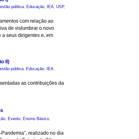
estão pública
,
Educação
,
IEA
,
USP
,
nhamentos com relação ao
tiva de vislumbrar o novo
 a seus dirigentes e, em
 II)
estão pública
,
Educação
,
IEA
,
sentadas as contribuições da
es
ção
,
Evento
,
Ensino Básico
,
Pandemia", realizado no dia