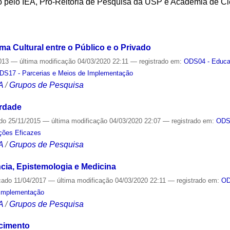
do pelo IEA, Pró-Reitoria de Pesquisa da USP e Academia de C
S
a Cultural entre o Público e o Privado
013
—
última modificação
04/03/2020 22:11
— registrado em:
ODS04 - Educa
DS17 - Parcerias e Meios de Implementação
A
/
Grupos de Pesquisa
erdade
ado
25/11/2015
—
última modificação
04/03/2020 22:07
— registrado em:
ODS0
ições Eficazes
A
/
Grupos de Pesquisa
cia, Epistemologia e Medicina
cado
11/04/2017
—
última modificação
04/03/2020 22:11
— registrado em:
OD
 Implementação
A
/
Grupos de Pesquisa
cimento