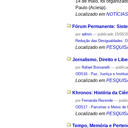
14 de maio, foi organiza
Paulo (Aciesp).
Localizado em
NOTÍCIA
Fórum Permanente: Sistem
por
admin
—
publicado
15/05/2
Redução das Desigualdades
,
O
Localizado em
PESQUIS
Jornalismo, Direito e Lib
por
Rafael Borsanelli
—
public
ODS16 - Paz, Justiça e Institu
Localizado em
PESQUIS
Khronos: História da Ciên
por
Fernanda Rezende
—
publi
ODS17 - Parcerias e Meios de
Localizado em
PESQUIS
Tempo, Memória e Perten