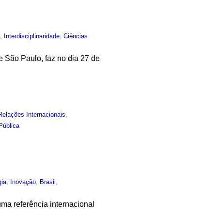
o
,
Interdisciplinaridade
,
Ciências
 de São Paulo, faz no dia 27 de
Relações Internacionais
,
Pública
gia
,
Inovação
,
Brasil
,
ma referência internacional