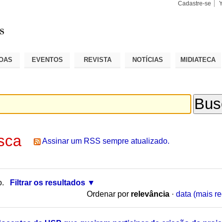
Cadastre-se
Busca
Busca
Avançad
OAS
EVENTOS
REVISTA
NOTÍCIAS
MIDIATECA
sca
Assinar um RSS sempre atualizado.
o.
Filtrar os resultados
Ordenar por
relevância
·
data (mais re