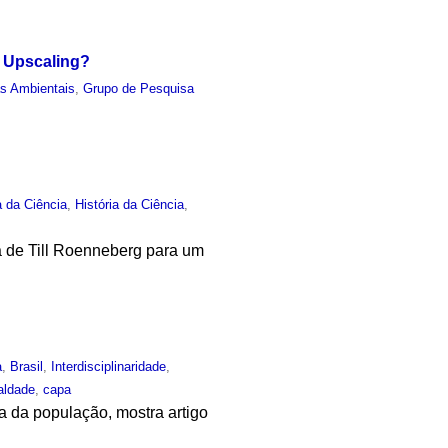
h Upscaling?
as Ambientais
,
Grupo de Pesquisa
a da Ciência
,
História da Ciência
,
ta de Till Roenneberg para um
a
,
Brasil
,
Interdisciplinaridade
,
aldade
,
capa
 da população, mostra artigo