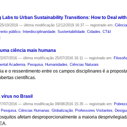
S
g Labs to Urban Sustainability Transitions: How to Deal wit
25/10/2019
—
última modificação
12/12/2019 16:37
— registrado em:
Ciênci
ento público
,
Interdisciplinaridade
,
Sustentabilidade
,
Cidades
,
CT&I
S
e uma ciência mais humana
2/07/2016
—
última modificação
25/07/2016 16:11
— registrado em:
Filosofi
nental Academia
,
Pesquisa
,
Humanidades
,
Ciências Naturais
ia e o ressentimento entre os campos disciplinares é a propos
bertas científicas.
S
 vírus no Brasil
7/07/2016
—
última modificação
09/08/2016 15:35
— registrado em:
Pobrez
,
Pesquisa
,
Ciências Humanas
,
Globalização
,
Professores Visitantes
,
Desigu
quitos afetam desproporcionalmente a maioria desprivilegiada
IEA.