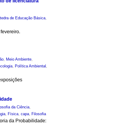
o de licenciatura
tedra de Educação Básica
,
fevereiro.
ão
,
Meio Ambiente
,
cologia
,
Política Ambiental
,
 exposições
lidade
losofia da Ciência
,
ogia
,
Física
,
capa
,
Filosofia
oria da Probabilidade: