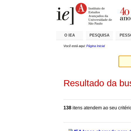
Ir
Ferramentas
Seções
para
Pessoais
o
conteúdo.
|
Ir
para
a
O IEA
PESQUISA
PESS
navegação
Você está aqui:
Página Inicial
Resultado da bu
138
itens atendem ao seu critéri