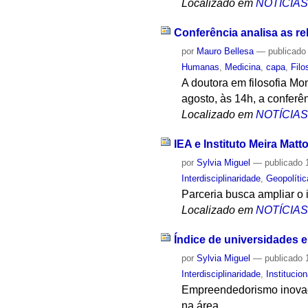
Localizado em
NOTÍCIA
Conferência analisa as rel
por
Mauro Bellesa
—
publicado
Humanas
,
Medicina
,
capa
,
Filo
A doutora em filosofia Mon
agosto, às 14h, a conferê
Localizado em
NOTÍCIA
IEA e Instituto Meira Ma
por
Sylvia Miguel
—
publicado
1
Interdisciplinaridade
,
Geopolític
Parceria busca ampliar o 
Localizado em
NOTÍCIA
Índice de universidades
por
Sylvia Miguel
—
publicado
1
Interdisciplinaridade
,
Institucion
Empreendedorismo inovado
na área