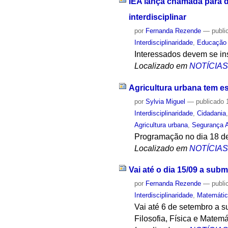
IEA lança chamada para d
interdisciplinar
por
Fernanda Rezende
—
publi
Interdisciplinaridade
,
Educação
Interessados devem se ins
Localizado em
NOTÍCIA
Agricultura urbana tem e
por
Sylvia Miguel
—
publicado
1
Interdisciplinaridade
,
Cidadania
Agricultura urbana
,
Segurança A
Programação no dia 18 de
Localizado em
NOTÍCIA
Vai até o dia 15/09 a sub
por
Fernanda Rezende
—
publi
Interdisciplinaridade
,
Matemáti
Vai até 6 de setembro a s
Filosofia, Física e Matem