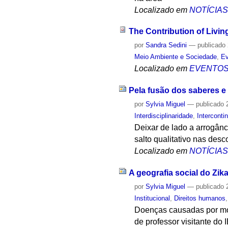
Localizado em
NOTÍCIA
The Contribution of Livin
por
Sandra Sedini
—
publicado
Meio Ambiente e Sociedade
,
Ev
Localizado em
EVENTO
Pela fusão dos saberes 
por
Sylvia Miguel
—
publicado
2
Interdisciplinaridade
,
Interconti
Deixar de lado a arrogânc
salto qualitativo nas desco
Localizado em
NOTÍCIA
A geografia social do Zika
por
Sylvia Miguel
—
publicado
2
Institucional
,
Direitos humanos
Doenças causadas por mos
de professor visitante do 