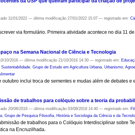
ocentes da USP que queiram participar da criação de projet
cado
11/01/2022
—
última modificação
27/01/2022 15:07
— registrado em:
Cá
crever via formulário. Primeira atividade acontece no dia 11 de 
S
spaço na Semana Nacional de Ciência e Tecnologia
0/10/2016
—
última modificação
21/10/2016 14:30
— registrado em:
Educaç
,
Sustentabilidade
,
Grupo de Estudo em Agricultura Urbana
,
Urbanismo
,
Agroe
limentar
 outubro inclui troca de sementes e mudas além de debates e
S
missão de trabalhos para colóquio sobre a teoria da probabi
cado
20/08/2019
—
última modificação
03/09/2019 14:40
— registrado em:
Fi
ca
,
Grupo de Pesquisa Filosofia, História e Sociologia da Ciência e da Tecnol
ubmissão de trabalhos para o Colóquio Interdisciplinar sobre Te
ática na Encruzilhada.