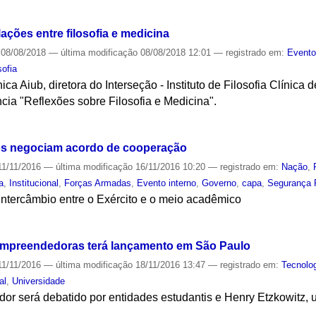
S
ações entre filosofia e medicina
08/08/2018
—
última modificação
08/08/2018 12:01
— registrado em:
Event
sofia
ica Aiub, diretora do Interseção - Instituto de Filosofia Clínica
ncia "Reflexões sobre Filosofia e Medicina".
S
ttos negociam acordo de cooperação
1/11/2016
—
última modificação
16/11/2016 10:20
— registrado em:
Nação
,
a
,
Institucional
,
Forças Armadas
,
Evento interno
,
Governo
,
capa
,
Segurança 
intercâmbio entre o Exército e o meio acadêmico
S
 empreendedoras terá lançamento em São Paulo
1/11/2016
—
última modificação
18/11/2016 13:47
— registrado em:
Tecnolo
al
,
Universidade
r será debatido por entidades estudantis e Henry Etzkowitz, u