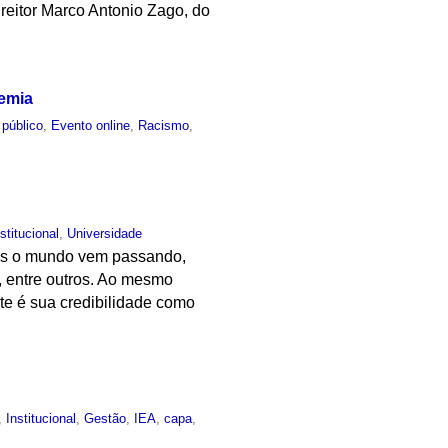
reitor Marco Antonio Zago, do
.
demia
 público
,
Evento online
,
Racismo
,
nstitucional
,
Universidade
ais o mundo vem passando,
o, entre outros. Ao mesmo
te é sua credibilidade como
.
,
Institucional
,
Gestão
,
IEA
,
capa
,