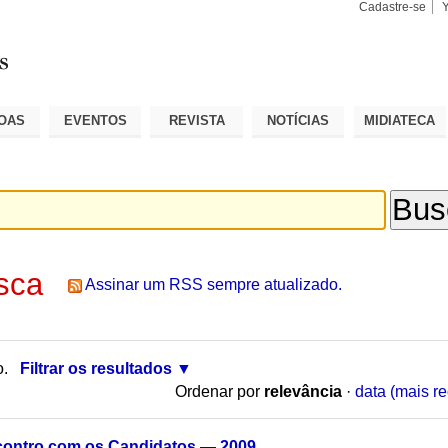
Cadastre-se
Busca
Busca
Avançad
OAS
EVENTOS
REVISTA
NOTÍCIAS
MIDIATECA
sca
Assinar um RSS sempre atualizado.
o.
Filtrar os resultados
Ordenar por
relevância
·
data (mais re
contro com os Candidatos — 2009