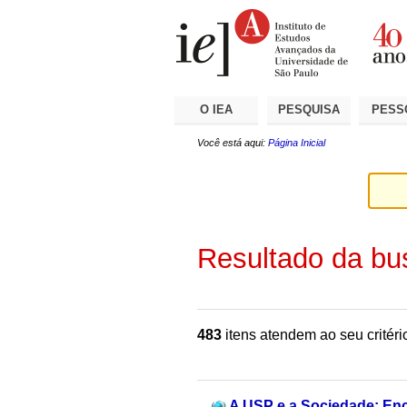
Ir
Ferramentas
Seções
para
Pessoais
o
conteúdo.
|
Ir
para
a
O IEA
PESQUISA
PESS
navegação
Você está aqui:
Página Inicial
Resultado da bu
483
itens atendem ao seu critéri
A USP e a Sociedade: En