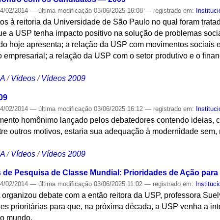
4/02/2014
—
última modificação
03/06/2025 16:08
— registrado em:
Instituci
s à reitoria da Universidade de São Paulo no qual foram tratad
ue a USP tenha impacto positivo na solução de problemas soci
o hoje apresenta; a relação da USP com movimentos sociais 
 empresarial; a relação da USP com o setor produtivo e o fina
CA
/
Vídeos
/
Vídeos 2009
09
4/02/2014
—
última modificação
03/06/2025 16:12
— registrado em:
Instituci
ento homônimo lançado pelos debatedores contendo ideias, crí
tre outros motivos, estaria sua adequação à modernidade sem, 
CA
/
Vídeos
/
Vídeos 2009
 de Pesquisa de Classe Mundial: Prioridades de Ação para 
4/02/2014
—
última modificação
03/06/2025 11:02
— registrado em:
Instituci
organizou debate com a então reitora da USP, professora Suely 
es prioritárias para que, na próxima década, a USP venha a in
 do mundo.