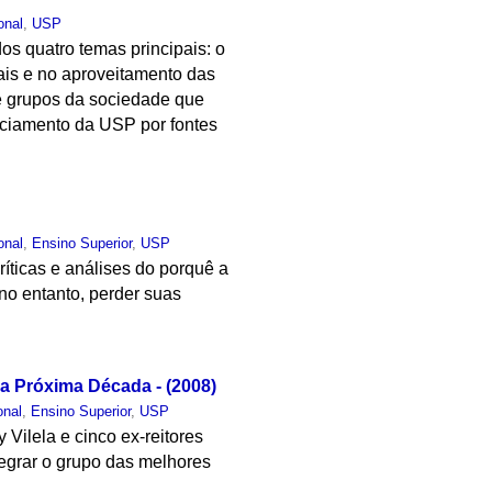
onal
,
USP
os quatro temas principais: o
ais e no aproveitamento das
e grupos da sociedade que
nciamento da USP por fontes
onal
,
Ensino Superior
,
USP
ticas e análises do porquê a
no entanto, perder suas
a Próxima Década - (2008)
onal
,
Ensino Superior
,
USP
Vilela e cinco ex-reitores
tegrar o grupo das melhores