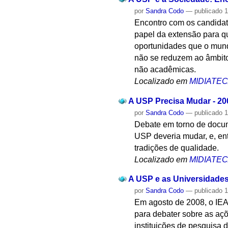
por
Sandra Codo
—
publicado
1
Encontro com os candidato
papel da extensão para q
oportunidades que o mund
não se reduzem ao âmbito
não acadêmicas.
Localizado em
MIDIATE
A USP Precisa Mudar - 20
por
Sandra Codo
—
publicado
1
Debate em torno de docum
USP deveria mudar, e, en
tradições de qualidade.
Localizado em
MIDIATE
A USP e as Universidades
por
Sandra Codo
—
publicado
1
Em agosto de 2008, o IEA 
para debater sobre as açõ
instituições de pesquisa