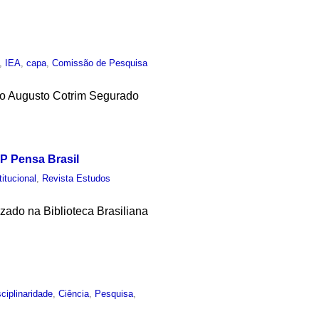
,
IEA
,
capa
,
Comissão de Pesquisa
isio Augusto Cotrim Segurado
P Pensa Brasil
titucional
,
Revista Estudos
izado na Biblioteca Brasiliana
sciplinaridade
,
Ciência
,
Pesquisa
,