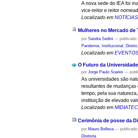
A nova sede do IEA foi in
vice-reitor e reitor nome
Localizado em
NOTÍCIA
Mulheres no Mercado de 
por
Sandra Sedini
—
publicado
Pandemia
,
Institucional
,
Direito
Localizado em
EVENTO
O Futuro da Universidade
por
Jorge Paulo Soares
—
publ
As universidades são nat
resultantes de mudanças d
tempo, pela sua natureza,
instituição de elevado va
Localizado em
MIDIATE
Cerimônia de posse da Di
por
Mauro Bellesa
—
publicado
Diretoria