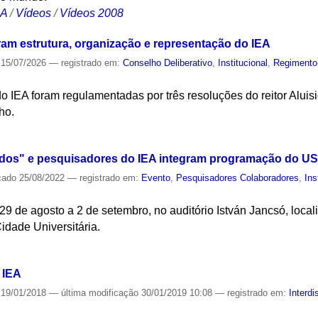
CA
/
Vídeos
/
Vídeos 2008
ram estrutura, organização e representação do IEA
15/07/2026
— registrado em:
Conselho Deliberativo
,
Institucional
,
Regimento
 do IEA foram regulamentadas por três resoluções do reitor Alu
ho.
S
dos" e pesquisadores do IEA integram programação do US
cado
25/08/2022
— registrado em:
Evento
,
Pesquisadores Colaboradores
,
Ins
9 de agosto a 2 de setembro, no auditório István Jancsó, local
Cidade Universitária.
S
 IEA
19/01/2018
—
última modificação
30/01/2019 10:08
— registrado em:
Interdi