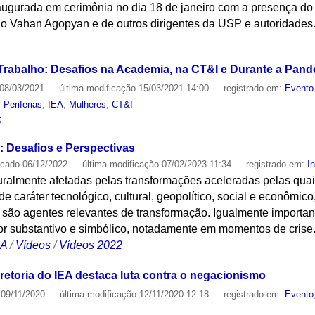
augurada em cerimônia no dia 18 de janeiro com a presença do 
ado Vahan Agopyan e de outros dirigentes da USP e autoridades
S
Trabalho: Desafios na Academia, na CT&I e Durante a Pan
08/03/2021
—
última modificação
15/03/2021 14:00
— registrado em:
Evento
,
Periferias
,
IEA
,
Mulheres
,
CT&I
S
: Desafios e Perspectivas
icado
06/12/2022
—
última modificação
07/02/2023 11:34
— registrado em:
I
uralmente afetadas pelas transformações aceleradas pelas qu
e caráter tecnológico, cultural, geopolítico, social e econômic
 são agentes relevantes de transformação. Igualmente importan
lor substantivo e simbólico, notadamente em momentos de crise
CA
/
Vídeos
/
Vídeos 2022
retoria do IEA destaca luta contra o negacionismo
09/11/2020
—
última modificação
12/11/2020 12:18
— registrado em:
Evento