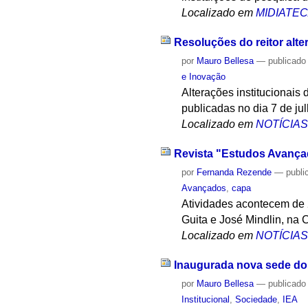
Localizado em
MIDIATE
Resoluções do reitor alte
por
Mauro Bellesa
—
publicado
e Inovação
Alterações institucionais
publicadas no dia 7 de jul
Localizado em
NOTÍCIA
Revista "Estudos Avança
por
Fernanda Rezende
—
publi
Avançados
,
capa
Atividades acontecem de 2
Guita e José Mindlin, na 
Localizado em
NOTÍCIA
Inaugurada nova sede do
por
Mauro Bellesa
—
publicado
Institucional
,
Sociedade
,
IEA