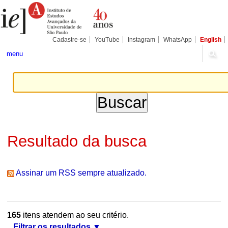
Ir
Ferramentas
Seções
para
Pessoais
o
conteúdo.
|
Cadastre-se
YouTube
Instagram
WhatsApp
English
Ir
para
menu
a
navegação
Resultado da busca
Assinar um RSS sempre atualizado.
165
itens atendem ao seu critério.
Filtrar os resultados