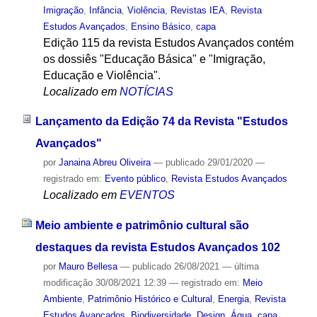
Imigração
,
Infância
,
Violência
,
Revistas IEA
,
Revista
Estudos Avançados
,
Ensino Básico
,
capa
Edição 115 da revista Estudos Avançados contém
os dossiês "Educação Básica" e "Imigração,
Educação e Violência".
Localizado em
NOTÍCIAS
Lançamento da Edição 74 da Revista "Estudos
Avançados"
por
Janaina Abreu Oliveira
—
publicado
29/01/2020
—
registrado em:
Evento público
,
Revista Estudos Avançados
Localizado em
EVENTOS
Meio ambiente e patrimônio cultural são
destaques da revista Estudos Avançados 102
por
Mauro Bellesa
—
publicado
26/08/2021
—
última
modificação
30/08/2021 12:39
— registrado em:
Meio
Ambiente
,
Patrimônio Histórico e Cultural
,
Energia
,
Revista
Estudos Avançados
,
Biodiversidade
,
Design
,
Água
,
capa