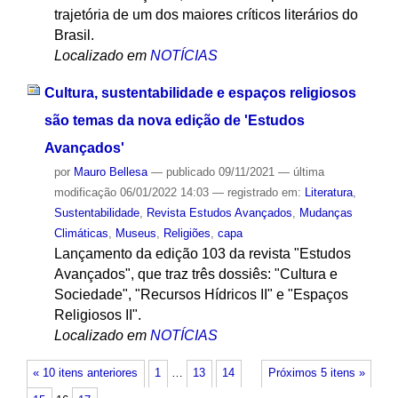
trajetória de um dos maiores críticos literários do
Brasil.
Localizado em
NOTÍCIAS
Cultura, sustentabilidade e espaços religiosos
são temas da nova edição de 'Estudos
Avançados'
por
Mauro Bellesa
—
publicado
09/11/2021
—
última
modificação
06/01/2022 14:03
— registrado em:
Literatura
,
Sustentabilidade
,
Revista Estudos Avançados
,
Mudanças
Climáticas
,
Museus
,
Religiões
,
capa
Lançamento da edição 103 da revista "Estudos
Avançados", que traz três dossiês: "Cultura e
Sociedade", "Recursos Hídricos II" e "Espaços
Religiosos II".
Localizado em
NOTÍCIAS
« 10 itens anteriores
1
…
13
14
Próximos 5 itens »