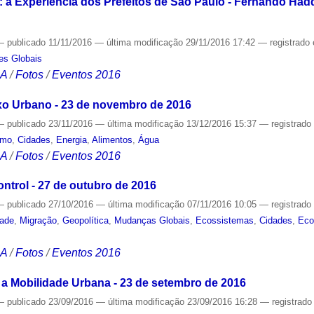
 a Experiência dos Prefeitos de São Paulo - Fernando Had
—
publicado
11/11/2016
—
última modificação
29/11/2016 17:42
— registrado
es Globais
CA
/
Fotos
/
Eventos 2016
xo Urbano - 23 de novembro de 2016
—
publicado
23/11/2016
—
última modificação
13/12/2016 15:37
— registrad
smo
,
Cidades
,
Energia
,
Alimentos
,
Água
CA
/
Fotos
/
Eventos 2016
trol - 27 de outubro de 2016
—
publicado
27/10/2016
—
última modificação
07/11/2016 10:05
— registrad
dade
,
Migração
,
Geopolítica
,
Mudanças Globais
,
Ecossistemas
,
Cidades
,
Eco
CA
/
Fotos
/
Eventos 2016
 a Mobilidade Urbana - 23 de setembro de 2016
—
publicado
23/09/2016
—
última modificação
23/09/2016 16:28
— registrad