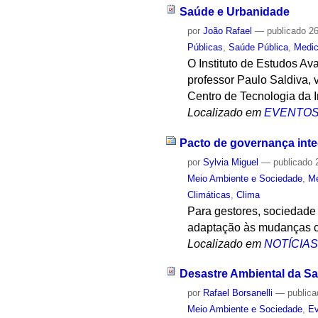
Saúde e Urbanidade
por
João Rafael
—
publicado
26
Públicas
,
Saúde Pública
,
Medic
O Instituto de Estudos A
professor Paulo Saldiva, 
Centro de Tecnologia da 
Localizado em
EVENTO
Pacto de governança inte
por
Sylvia Miguel
—
publicado
2
Meio Ambiente e Sociedade
,
Me
Climáticas
,
Clima
Para gestores, sociedade
adaptação às mudanças c
Localizado em
NOTÍCIA
Desastre Ambiental da S
por
Rafael Borsanelli
—
public
Meio Ambiente e Sociedade
,
Ev