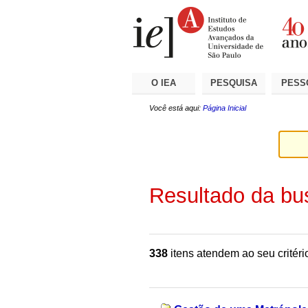
Ir
Ferramentas
Seções
para
Pessoais
o
conteúdo.
|
Ir
para
a
O IEA
PESQUISA
PESS
navegação
Você está aqui:
Página Inicial
Resultado da bu
338
itens atendem ao seu critéri