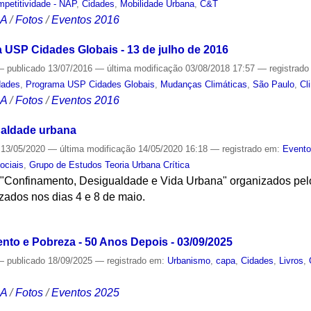
mpetitividade - NAP
,
Cidades
,
Mobilidade Urbana
,
C&T
CA
/
Fotos
/
Eventos 2016
USP Cidades Globais - 13 de julho de 2016
—
publicado
13/07/2016
—
última modificação
03/08/2018 17:57
— registrad
dades
,
Programa USP Cidades Globais
,
Mudanças Climáticas
,
São Paulo
,
Cl
CA
/
Fotos
/
Eventos 2016
ualdade urbana
13/05/2020
—
última modificação
14/05/2020 16:18
— registrado em:
Event
ociais
,
Grupo de Estudos Teoria Urbana Crítica
"Confinamento, Desigualdade e Vida Urbana" organizados pel
izados nos dias 4 e 8 de maio.
S
nto e Pobreza - 50 Anos Depois - 03/09/2025
—
publicado
18/09/2025
— registrado em:
Urbanismo
,
capa
,
Cidades
,
Livros
,
CA
/
Fotos
/
Eventos 2025