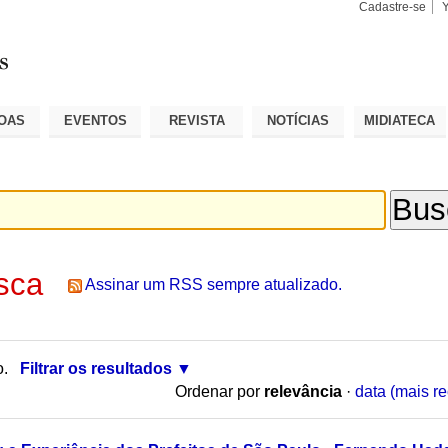
Cadastre-se
Busca
Busca
Avançad
OAS
EVENTOS
REVISTA
NOTÍCIAS
MIDIATECA
sca
Assinar um RSS sempre atualizado.
o.
Filtrar os resultados
Ordenar por
relevância
·
data (mais re