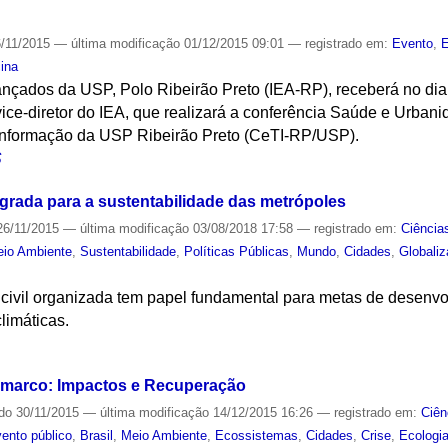
/11/2015
—
última modificação
01/12/2015 09:01
— registrado em:
Evento
,
E
ina
vançados da USP, Polo Ribeirão Preto (IEA-RP), receberá no di
vice-diretor do IEA, que realizará a conferência Saúde e Urban
Informação da USP Ribeirão Preto (CeTI-RP/USP).
S
grada para a sustentabilidade das metrópoles
6/11/2015
—
última modificação
03/08/2018 17:58
— registrado em:
Ciência
io Ambiente
,
Sustentabilidade
,
Políticas Públicas
,
Mundo
,
Cidades
,
Globali
 civil organizada tem papel fundamental para metas de desenv
limáticas.
S
amarco: Impactos e Recuperação
ado
30/11/2015
—
última modificação
14/12/2015 16:26
— registrado em:
Ciên
ento público
,
Brasil
,
Meio Ambiente
,
Ecossistemas
,
Cidades
,
Crise
,
Ecologi