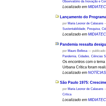
Observatório da Inovação e Co
Localizado em
MIDIATE
Lançamento do Programa 
por
Maria Leonor de Calasans
Sustentabilidade
,
Pesquisa
,
Ci
Localizado em
MIDIATE
Pandemia ressalta desig
por
Mauro Bellesa
—
publicado
Pandemia
,
Cidades
,
Ciências S
Os encontros com o tema 
Urbana Crítica foram real
Localizado em
NOTÍCIA
São Paulo 1975: Crescime
por
Maria Leonor de Calasans
Crítica
Localizado em
MIDIATE