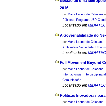
Gestão de uma Metrópole:
2016
por
Maria Leonor de Calasans
Públicas
,
Programa USP Cidad
Localizado em
MIDIATE
A Governabilidade do Ne
por
Maria Leonor de Calasans
Ambiente e Sociedade
,
Urbani
Localizado em
MIDIATE
Full Movement Beyond Con
por
Maria Leonor de Calasans
Internacionais
,
Interdisciplinari
Comunicação
Localizado em
MIDIATE
Políticas Inovadoras para
por
Maria Leonor de Calasans