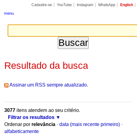
Ir
Ferramentas
Seções
Cadastre-se
YouTube
Instagram
WhatsApp
English
para
Pessoais
o
menu
conteúdo.
|
Ir
para
a
navegação
Resultado da busca
Assinar um RSS sempre atualizado.
3077
itens atendem ao seu critério.
Filtrar os resultados
Ordenar por
relevância
·
data (mais recente primeiro)
·
alfabeticamente