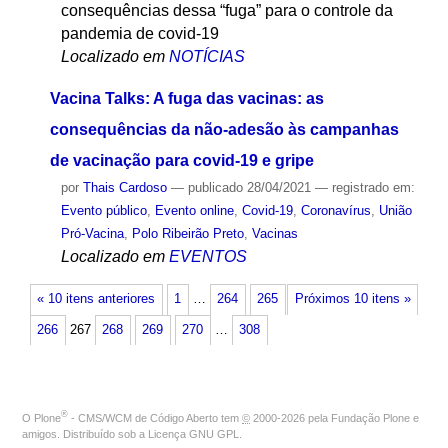
consequências dessa “fuga” para o controle da
pandemia de covid-19
Localizado em
NOTÍCIAS
Vacina Talks: A fuga das vacinas: as
consequências da não-adesão às campanhas
de vacinação para covid-19 e gripe
por
Thais Cardoso
—
publicado
28/04/2021
— registrado em:
Evento público
,
Evento online
,
Covid-19
,
Coronavírus
,
União
Pró-Vacina
,
Polo Ribeirão Preto
,
Vacinas
Localizado em
EVENTOS
« 10 itens anteriores
1
…
264
265
Próximos 10 itens »
266
267
268
269
270
…
308
®
O
Plone
- CMS/WCM de Código Aberto
tem
©
2000-2026 pela
Fundação Plone
e
amigos. Distribuído sob a
Licença GNU GPL
.