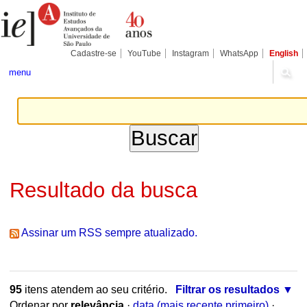
Ir
Ferramentas
Seções
para
Pessoais
o
conteúdo.
|
Cadastre-se
YouTube
Instagram
WhatsApp
English
Ir
para
menu
a
navegação
Resultado da busca
Assinar um RSS sempre atualizado.
95
itens atendem ao seu critério.
Filtrar os resultados
Ordenar por
relevância
·
data (mais recente primeiro)
·