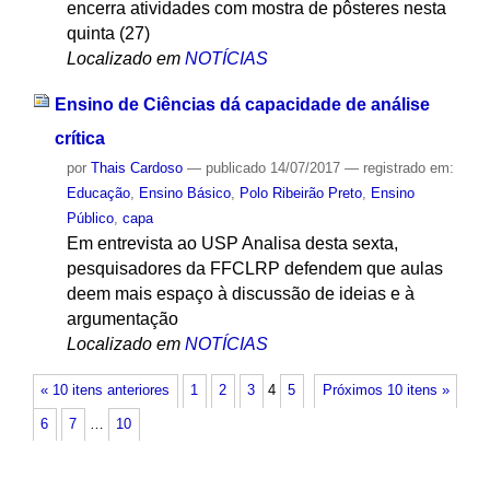
encerra atividades com mostra de pôsteres nesta
quinta (27)
Localizado em
NOTÍCIAS
Ensino de Ciências dá capacidade de análise
crítica
por
Thais Cardoso
—
publicado
14/07/2017
— registrado em:
Educação
,
Ensino Básico
,
Polo Ribeirão Preto
,
Ensino
Público
,
capa
Em entrevista ao USP Analisa desta sexta,
pesquisadores da FFCLRP defendem que aulas
deem mais espaço à discussão de ideias e à
argumentação
Localizado em
NOTÍCIAS
« 10 itens anteriores
1
2
3
4
5
Próximos 10 itens »
6
7
…
10