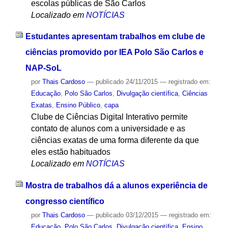
escolas públicas de São Carlos
Localizado em
NOTÍCIAS
Estudantes apresentam trabalhos em clube de
ciências promovido por IEA Polo São Carlos e
NAP-SoL
por
Thais Cardoso
—
publicado
24/11/2015
— registrado em:
Educação
,
Polo São Carlos
,
Divulgação científica
,
Ciências
Exatas
,
Ensino Público
,
capa
Clube de Ciências Digital Interativo permite
contato de alunos com a universidade e as
ciências exatas de uma forma diferente da que
eles estão habituados
Localizado em
NOTÍCIAS
Mostra de trabalhos dá a alunos experiência de
congresso científico
por
Thais Cardoso
—
publicado
03/12/2015
— registrado em:
Educação
,
Polo São Carlos
,
Divulgação científica
,
Ensino