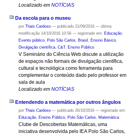
Localizado em
NOTÍCIAS
Da escola para o museu
por
Thais Cardoso
—
publicado
21/09/2016
—
última
modificação
14/10/2016 10:56
— registrado em:
Educação
,
Evento público
,
Polo São Carlos
,
Brasil
,
Ensino Básico
,
Divulgação científica
,
C&T
,
Ensino Público
V Seminário do Ciência Web discute a utilização
de espaços não formais de divulgação científica,
cultural e tecnológica como ferramenta para
complementar o conteúdo dado pelo professor em
sala de aula
Localizado em
NOTÍCIAS
Entendendo a matemática por outros ângulos
por
Thais Cardoso
—
publicado
26/10/2016
— registrado em:
Educação
,
Ensino Público
,
Polo São Carlos
,
Matemática
Clube de Descobertas Matemáticas, uma
iniciativa desenvolvida pelo IEA Polo São Carlos,