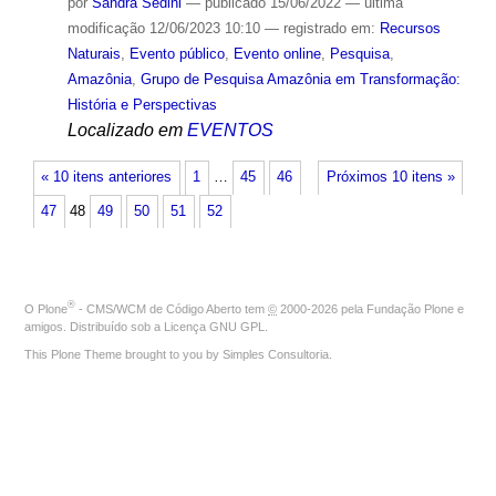
por
Sandra Sedini
—
publicado
15/06/2022
—
última
modificação
12/06/2023 10:10
— registrado em:
Recursos
Naturais
,
Evento público
,
Evento online
,
Pesquisa
,
Amazônia
,
Grupo de Pesquisa Amazônia em Transformação:
História e Perspectivas
Localizado em
EVENTOS
« 10 itens anteriores
1
…
45
46
Próximos 10 itens »
47
48
49
50
51
52
®
O
Plone
- CMS/WCM de Código Aberto
tem
©
2000-2026 pela
Fundação Plone
e
amigos. Distribuído sob a
Licença GNU GPL
.
This Plone Theme brought to you by
Simples Consultoria
.