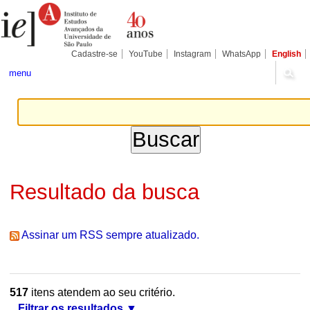
Ir
Ferramentas
Seções
para
Pessoais
o
conteúdo.
|
Cadastre-se
YouTube
Instagram
WhatsApp
English
Ir
para
menu
a
navegação
Resultado da busca
Assinar um RSS sempre atualizado.
517
itens atendem ao seu critério.
Filtrar os resultados