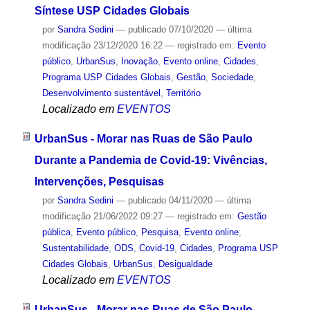
Síntese USP Cidades Globais
por
Sandra Sedini
—
publicado
07/10/2020
—
última
modificação
23/12/2020 16:22
— registrado em:
Evento
público
,
UrbanSus
,
Inovação
,
Evento online
,
Cidades
,
Programa USP Cidades Globais
,
Gestão
,
Sociedade
,
Desenvolvimento sustentável
,
Território
Localizado em
EVENTOS
UrbanSus - Morar nas Ruas de São Paulo
Durante a Pandemia de Covid-19: Vivências,
Intervenções, Pesquisas
por
Sandra Sedini
—
publicado
04/11/2020
—
última
modificação
21/06/2022 09:27
— registrado em:
Gestão
pública
,
Evento público
,
Pesquisa
,
Evento online
,
Sustentabilidade
,
ODS
,
Covid-19
,
Cidades
,
Programa USP
Cidades Globais
,
UrbanSus
,
Desigualdade
Localizado em
EVENTOS
UrbanSus - Morar nas Ruas de São Paulo