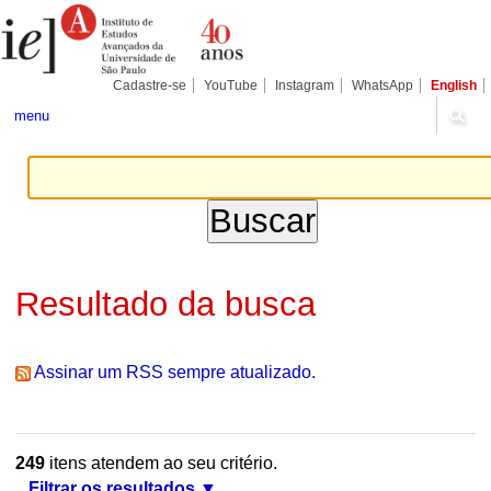
Ir
Ferramentas
Seções
para
Pessoais
o
conteúdo.
|
Cadastre-se
YouTube
Instagram
WhatsApp
English
Ir
para
menu
a
navegação
Resultado da busca
Assinar um RSS sempre atualizado.
249
itens atendem ao seu critério.
Filtrar os resultados