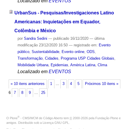
Localizado em
EVENTOS
UrbanSus - Pesquisas/Investigaciones Latino
Americanas: Inquietações em Equador,
Colômbia e México
por
Sandra Sedini
—
publicado
16/11/2020
—
última
modificação
23/12/2020 16:50
— registrado em:
Evento
público
,
Sustentabilidade
,
Evento online
,
ODS
,
Transformação
,
Cidades
,
Programa USP Cidades Globais
,
Mobilidade Urbana
,
Epidemias
,
América Latina
,
Clima
Localizado em
EVENTOS
« 10 itens anteriores
1
…
3
4
5
Próximos 10 itens »
6
7
8
9
…
25
®
O
Plone
- CMS/WCM de Código Aberto
tem
©
2000-2026 pela
Fundação Plone
e
amigos. Distribuído sob a
Licença GNU GPL
.