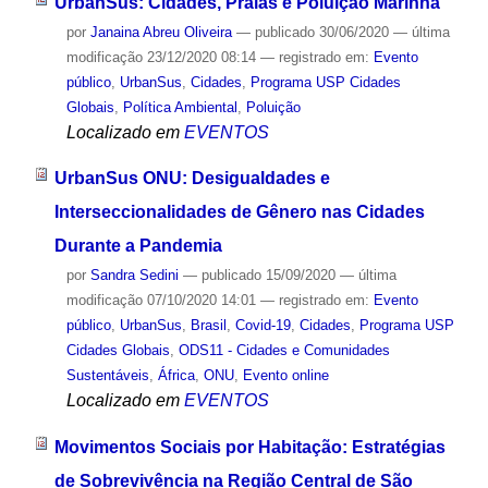
UrbanSus: Cidades, Praias e Poluição Marinha
por
Janaina Abreu Oliveira
—
publicado
30/06/2020
—
última
modificação
23/12/2020 08:14
— registrado em:
Evento
público
,
UrbanSus
,
Cidades
,
Programa USP Cidades
Globais
,
Política Ambiental
,
Poluição
Localizado em
EVENTOS
UrbanSus ONU: Desigualdades e
Interseccionalidades de Gênero nas Cidades
Durante a Pandemia
por
Sandra Sedini
—
publicado
15/09/2020
—
última
modificação
07/10/2020 14:01
— registrado em:
Evento
público
,
UrbanSus
,
Brasil
,
Covid-19
,
Cidades
,
Programa USP
Cidades Globais
,
ODS11 - Cidades e Comunidades
Sustentáveis
,
África
,
ONU
,
Evento online
Localizado em
EVENTOS
Movimentos Sociais por Habitação: Estratégias
de Sobrevivência na Região Central de São