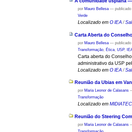
À comunidade uspiana — 
por
Mauro Bellesa
—
publicado
Verde
Localizado em
O IEA
/
Sa
Carta Aberta do Conselho
por
Mauro Bellesa
—
publicado
Transformação
,
Ética
,
USP
,
IE
Carta aberta do Conselho
administrativo da USP pe
Localizado em
O IEA
/
Sa
Reunião da Ubias em Vanc
por
Maria Leonor de Calasans
Transformação
Localizado em
MIDIATE
Reunião do Steering Com
por
Maria Leonor de Calasans
Transformação