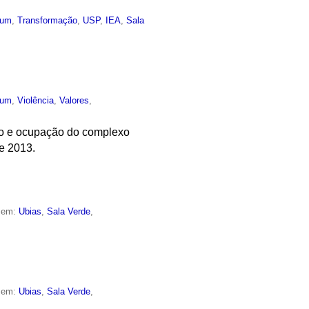
mum
,
Transformação
,
USP
,
IEA
,
Sala
mum
,
Violência
,
Valores
,
são e ocupação do complexo
e 2013.
o em:
Ubias
,
Sala Verde
,
o em:
Ubias
,
Sala Verde
,