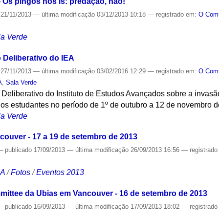
Os pingos nos is: predação, não!
21/11/2013
—
última modificação
03/12/2013 10:18
— registrado em:
O Co
la Verde
 Deliberativo do IEA
27/11/2013
—
última modificação
03/02/2016 12:29
— registrado em:
O Co
A
,
Sala Verde
 Deliberativo do Instituto de Estudos Avançados sobre a inva
los estudantes no período de 1º de outubro a 12 de novembro d
la Verde
ouver - 17 a 19 de setembro de 2013
—
publicado
17/09/2013
—
última modificação
26/09/2013 16:56
— registrad
CA
/
Fotos
/
Eventos 2013
mittee da Ubias em Vancouver - 16 de setembro de 2013
—
publicado
16/09/2013
—
última modificação
17/09/2013 18:02
— registrad