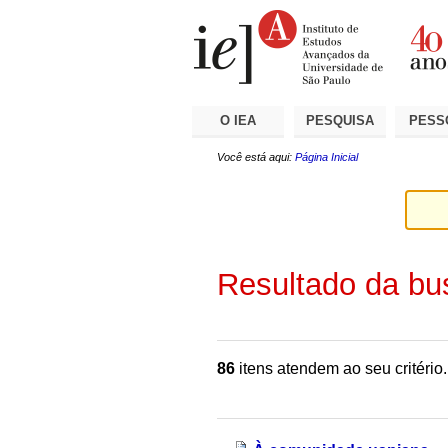
Ir
Ferramentas
Seções
para
Pessoais
o
conteúdo.
|
Ir
para
a
O IEA
PESQUISA
PESS
navegação
Você está aqui:
Página Inicial
Resultado da bu
86
itens atendem ao seu critério.