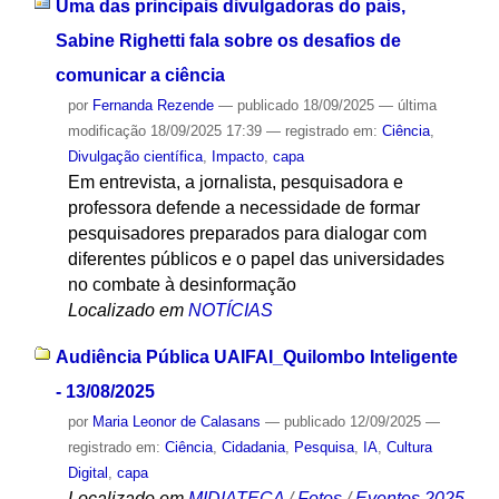
Uma das principais divulgadoras do país,
Sabine Righetti fala sobre os desafios de
comunicar a ciência
por
Fernanda Rezende
—
publicado
18/09/2025
—
última
modificação
18/09/2025 17:39
— registrado em:
Ciência
,
Divulgação científica
,
Impacto
,
capa
Em entrevista, a jornalista, pesquisadora e
professora defende a necessidade de formar
pesquisadores preparados para dialogar com
diferentes públicos e o papel das universidades
no combate à desinformação
Localizado em
NOTÍCIAS
Audiência Pública UAIFAI_Quilombo Inteligente
- 13/08/2025
por
Maria Leonor de Calasans
—
publicado
12/09/2025
—
registrado em:
Ciência
,
Cidadania
,
Pesquisa
,
IA
,
Cultura
Digital
,
capa
Localizado em
MIDIATECA
/
Fotos
/
Eventos 2025