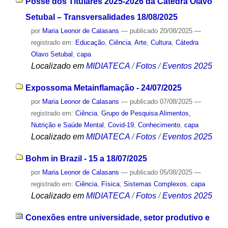
Posse dos Titulares 2025-2026 da Cátedra Olavo
Setubal – Transversalidades 18/08/2025
por
Maria Leonor de Calasans
—
publicado
20/08/2025
—
registrado em:
Educação
,
Ciência
,
Arte
,
Cultura
,
Cátedra
Olavo Setubal
,
capa
Localizado em
MIDIATECA
/
Fotos
/
Eventos 2025
Expossoma Metainflamação - 24/07/2025
por
Maria Leonor de Calasans
—
publicado
07/08/2025
—
registrado em:
Ciência
,
Grupo de Pesquisa Alimentos,
Nutrição e Saúde Mental
,
Covid-19
,
Conhecimento
,
capa
Localizado em
MIDIATECA
/
Fotos
/
Eventos 2025
Bohm in Brazil - 15 a 18/07/2025
por
Maria Leonor de Calasans
—
publicado
05/08/2025
—
registrado em:
Ciência
,
Física
,
Sistemas Complexos
,
capa
Localizado em
MIDIATECA
/
Fotos
/
Eventos 2025
Conexões entre universidade, setor produtivo e