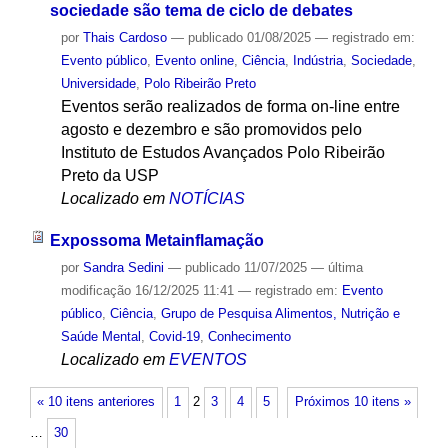
sociedade são tema de ciclo de debates
por
Thais Cardoso
—
publicado
01/08/2025
— registrado em:
Evento público
,
Evento online
,
Ciência
,
Indústria
,
Sociedade
,
Universidade
,
Polo Ribeirão Preto
Eventos serão realizados de forma on-line entre
agosto e dezembro e são promovidos pelo
Instituto de Estudos Avançados Polo Ribeirão
Preto da USP
Localizado em
NOTÍCIAS
Expossoma Metainflamação
por
Sandra Sedini
—
publicado
11/07/2025
—
última
modificação
16/12/2025 11:41
— registrado em:
Evento
público
,
Ciência
,
Grupo de Pesquisa Alimentos, Nutrição e
Saúde Mental
,
Covid-19
,
Conhecimento
Localizado em
EVENTOS
« 10 itens anteriores
1
2
3
4
5
Próximos 10 itens »
…
30