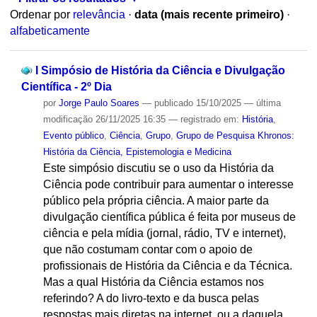
Ordenar por
relevância
·
data (mais recente primeiro)
·
alfabeticamente
I Simpósio de História da Ciência e Divulgação
Científica - 2º Dia
por
Jorge Paulo Soares
—
publicado
15/10/2025
—
última
modificação
26/11/2025 16:35
— registrado em:
História
,
Evento público
,
Ciência
,
Grupo
,
Grupo de Pesquisa Khronos:
História da Ciência, Epistemologia e Medicina
Este simpósio discutiu se o uso da História da
Ciência pode contribuir para aumentar o interesse
público pela própria ciência. A maior parte da
divulgação científica pública é feita por museus de
ciência e pela mídia (jornal, rádio, TV e internet),
que não costumam contar com o apoio de
profissionais de História da Ciência e da Técnica.
Mas a qual História da Ciência estamos nos
referindo? A do livro-texto e da busca pelas
respostas mais diretas na internet, ou a daquela