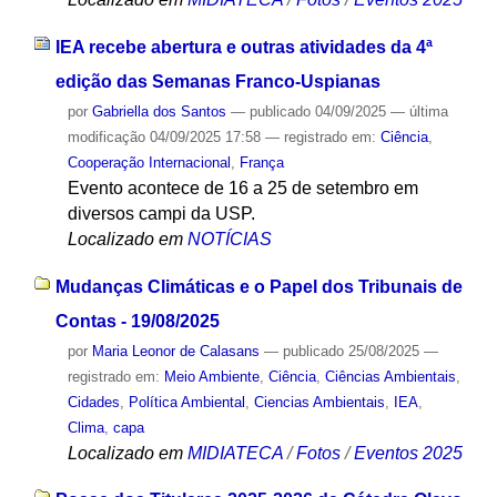
IEA recebe abertura e outras atividades da 4ª
edição das Semanas Franco-Uspianas
por
Gabriella dos Santos
—
publicado
04/09/2025
—
última
modificação
04/09/2025 17:58
— registrado em:
Ciência
,
Cooperação Internacional
,
França
Evento acontece de 16 a 25 de setembro em
diversos campi da USP.
Localizado em
NOTÍCIAS
Mudanças Climáticas e o Papel dos Tribunais de
Contas - 19/08/2025
por
Maria Leonor de Calasans
—
publicado
25/08/2025
—
registrado em:
Meio Ambiente
,
Ciência
,
Ciências Ambientais
,
Cidades
,
Política Ambiental
,
Ciencias Ambientais
,
IEA
,
Clima
,
capa
Localizado em
MIDIATECA
/
Fotos
/
Eventos 2025