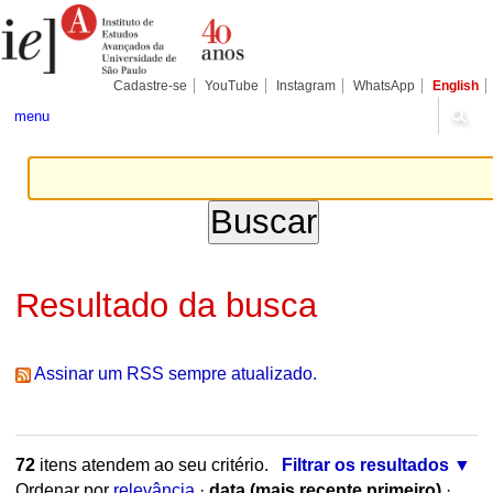
Ir
Ferramentas
Seções
para
Pessoais
o
conteúdo.
|
Cadastre-se
YouTube
Instagram
WhatsApp
English
Ir
para
menu
a
navegação
Resultado da busca
Assinar um RSS sempre atualizado.
72
itens atendem ao seu critério.
Filtrar os resultados
Ordenar por
relevância
·
data (mais recente primeiro)
·