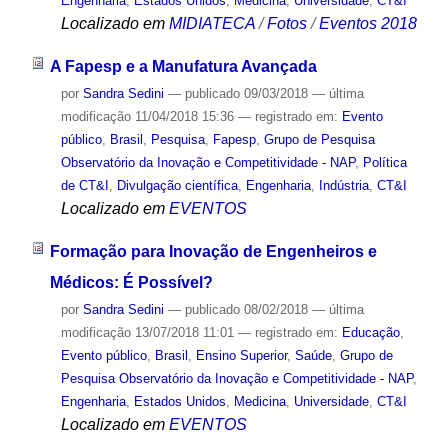
Engenharia
,
Estados Unidos
,
Medicina
,
Universidade
,
CT&I
Localizado em
MIDIATECA
/
Fotos
/
Eventos 2018
A Fapesp e a Manufatura Avançada
por
Sandra Sedini
—
publicado
09/03/2018
—
última
modificação
11/04/2018 15:36
— registrado em:
Evento
público
,
Brasil
,
Pesquisa
,
Fapesp
,
Grupo de Pesquisa
Observatório da Inovação e Competitividade - NAP
,
Política
de CT&I
,
Divulgação científica
,
Engenharia
,
Indústria
,
CT&I
Localizado em
EVENTOS
Formação para Inovação de Engenheiros e
Médicos: É Possível?
por
Sandra Sedini
—
publicado
08/02/2018
—
última
modificação
13/07/2018 11:01
— registrado em:
Educação
,
Evento público
,
Brasil
,
Ensino Superior
,
Saúde
,
Grupo de
Pesquisa Observatório da Inovação e Competitividade - NAP
,
Engenharia
,
Estados Unidos
,
Medicina
,
Universidade
,
CT&I
Localizado em
EVENTOS