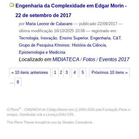
Engenharia da Complexidade em Edgar Morin -
22 de setembro de 2017
por
Maria Leonor de Calasans
—
publicado
22/09/2017
—
última modificação
16/10/2025 10:06
— registrado em:
Tecnologia
,
Inovação
,
Ensino Superior
,
Engenharia
,
C&T
,
Grupo de Pesquisa Khronos: História da Ciência,
Epistemologia e Medicina
Localizado em
MIDIATECA
/
Fotos
/
Eventos 2017
« 10 itens anteriores
1
2
3
4
5
Próximos 10 itens »
…
8
®
O
Plone
- CMS/WCM de Código Aberto
tem
©
2000-2026 pela
Fundação Plone
e
amigos. Distribuído sob a
Licença GNU GPL
.
This Plone Theme brought to you by
Simples Consultoria
.