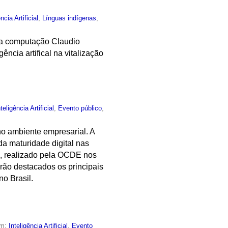
ncia Artificial
,
Línguas indígenas
,
 da computação Claudio
ncia artifical na vitalização
nteligência Artificial
,
Evento público
,
no ambiente empresarial. A
a maturidade digital nas
ms, realizado pela OCDE nos
rão destacados os principais
no Brasil.
em:
Inteligência Artificial
,
Evento