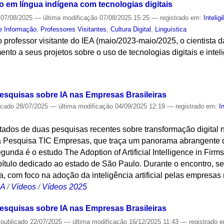
em língua indígena com tecnologias digitais
07/08/2025
—
última modificação
07/08/2025 15:25
— registrado em:
Inteligê
e Informação
,
Professores Visitantes
,
Cultura Digital
,
Linguística
 professor visitante do IEA (maio/2023-maio/2025, o cientista
o a seus projetos sobre o uso de tecnologias digitais e inteligê
S
esquisas sobre IA nas Empresas Brasileiras
icado
28/07/2025
—
última modificação
04/09/2025 12:19
— registrado em:
I
ltados de duas pesquisas recentes sobre transformação digital 
da Pesquisa TIC Empresas, que traça um panorama abrangente d
egunda é o estudo The Adoption of Artificial Intelligence in Fir
ítulo dedicado ao estado de São Paulo. Durante o encontro, se
 com foco na adoção da inteligência artificial pelas empresas 
CA
/
Vídeos
/
Vídeos 2025
esquisas sobre IA nas Empresas Brasileiras
—
publicado
22/07/2025
—
última modificação
16/12/2025 11:43
— registrado 