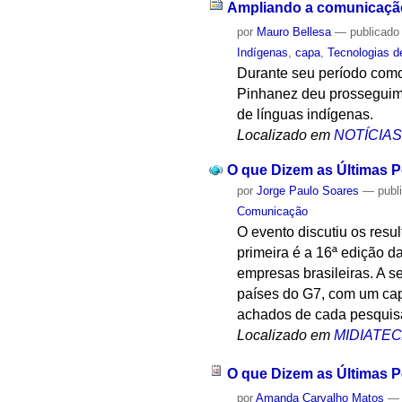
Ampliando a comunicação 
por
Mauro Bellesa
—
publicado
Indígenas
,
capa
,
Tecnologias d
Durante seu período como
Pinhanez deu prosseguiment
de línguas indígenas.
Localizado em
NOTÍCIA
O que Dizem as Últimas P
por
Jorge Paulo Soares
—
publ
Comunicação
O evento discutiu os resu
primeira é a 16ª edição 
empresas brasileiras. A s
países do G7, com um cap
achados de cada pesquisa,
Localizado em
MIDIATE
O que Dizem as Últimas P
por
Amanda Carvalho Matos