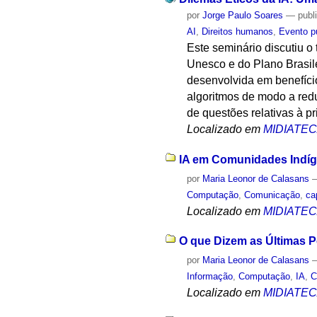
por
Jorge Paulo Soares
—
publ
AI
,
Direitos humanos
,
Evento p
Este seminário discutiu o
Unesco e do Plano Brasil
desenvolvida em benefíci
algoritmos de modo a redu
de questões relativas à pr
Localizado em
MIDIATE
IA em Comunidades Indíge
por
Maria Leonor de Calasans
Computação
,
Comunicação
,
ca
Localizado em
MIDIATE
O que Dizem as Últimas P
por
Maria Leonor de Calasans
Informação
,
Computação
,
IA
,
C
Localizado em
MIDIATE