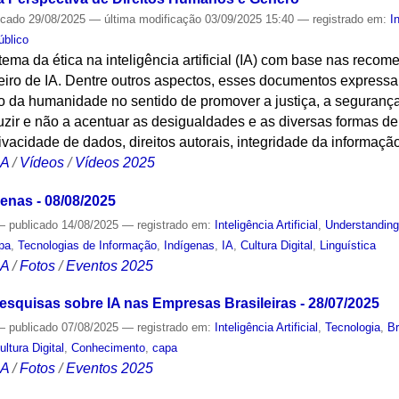
icado
29/08/2025
—
última modificação
03/09/2025 15:40
— registrado em:
I
úblico
 tema da ética na inteligência artificial (IA) com base nas re
eiro de IA. Dentre outros aspectos, esses documentos express
o da humanidade no sentido de promover a justiça, a segurança
zir e não a acentuar as desigualdades e as diversas formas de 
ivacidade de dados, direitos autorais, integridade da informaçã
CA
/
Vídeos
/
Vídeos 2025
nas - 08/08/2025
—
publicado
14/08/2025
— registrado em:
Inteligência Artificial
,
Understanding
pa
,
Tecnologias de Informação
,
Indígenas
,
IA
,
Cultura Digital
,
Linguística
CA
/
Fotos
/
Eventos 2025
esquisas sobre IA nas Empresas Brasileiras - 28/07/2025
—
publicado
07/08/2025
— registrado em:
Inteligência Artificial
,
Tecnologia
,
Br
ultura Digital
,
Conhecimento
,
capa
CA
/
Fotos
/
Eventos 2025