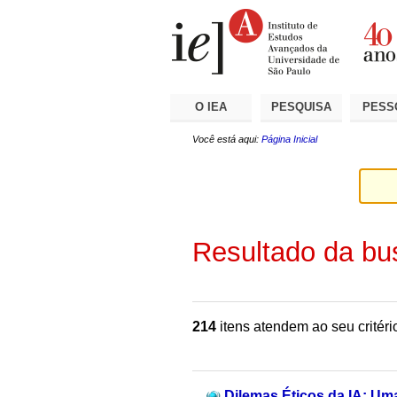
Ir
Ferramentas
Seções
para
Pessoais
o
conteúdo.
|
Ir
para
a
O IEA
PESQUISA
PESS
navegação
Você está aqui:
Página Inicial
Resultado da bu
214
itens atendem ao seu critéri
Dilemas Éticos da IA: Um