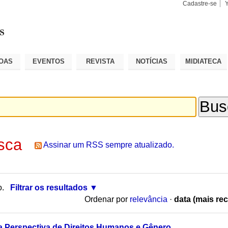
Cadastre-se
Busca
Busca
Avançad
OAS
EVENTOS
REVISTA
NOTÍCIAS
MIDIATECA
sca
Assinar um RSS sempre atualizado.
o.
Filtrar os resultados
Ordenar por
relevância
·
data (mais rec
a Perspectiva de Direitos Humanos e Gênero