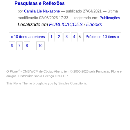
Pesquisas e Reflexões
por
Camila Lie Nakazone
—
publicado
27/04/2021
—
última
modificação
02/06/2026 17:33
— registrado em:
Publicações
Localizado em
PUBLICAÇÕES
/
Ebooks
« 10 itens anteriores
1
2
3
4
5
Próximos 10 itens »
6
7
8
…
10
®
O
Plone
- CMS/WCM de Código Aberto
tem
©
2000-2026 pela
Fundação Plone
e
amigos. Distribuído sob a
Licença GNU GPL
.
This Plone Theme brought to you by
Simples Consultoria
.