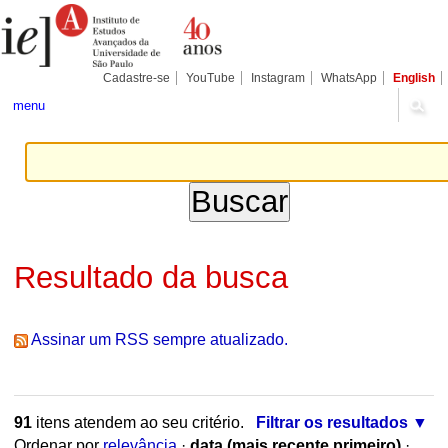
Ir
Ferramentas
Seções
para
Pessoais
o
conteúdo.
|
Cadastre-se
YouTube
Instagram
WhatsApp
English
Ir
para
menu
a
navegação
Resultado da busca
Assinar um RSS sempre atualizado.
91
itens atendem ao seu critério.
Filtrar os resultados
Ordenar por
relevância
·
data (mais recente primeiro)
·