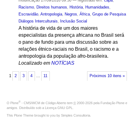
modificação
27/09/2016 09:30
— registrado em:
capa
,
Racismo
,
Direitos humanos
,
História
,
Humanidades
,
Escravidão
,
Antropologia
,
Negros
,
África
,
Grupo de Pesquisa
Diálogos Interculturais
,
Inclusão Social
A história de vida de um dos maiores
especialistas da presença africana no Brasil será
o pano de fundo para uma discussão sobre as
relações étnico-raciais no Brasil, o racismo e a
antropologia da população afro-brasileira.
Localizado em
NOTÍCIAS
1
2
3
4
…
11
Próximos 10 itens »
®
O
Plone
- CMS/WCM de Código Aberto
tem
©
2000-2026 pela
Fundação Plone
e
amigos. Distribuído sob a
Licença GNU GPL
.
This Plone Theme brought to you by
Simples Consultoria
.