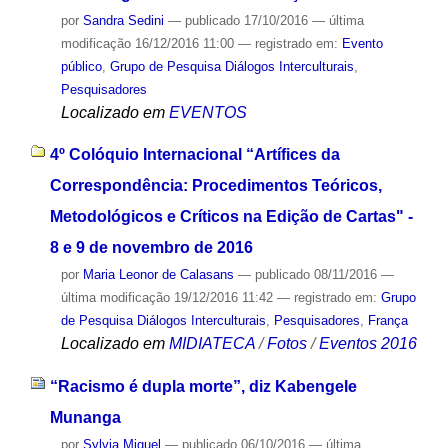
por
Sandra Sedini
—
publicado
17/10/2016
—
última
modificação
16/12/2016 11:00
— registrado em:
Evento
público
,
Grupo de Pesquisa Diálogos Interculturais
,
Pesquisadores
Localizado em
EVENTOS
4º Colóquio Internacional “Artífices da
Correspondência: Procedimentos Teóricos,
Metodológicos e Críticos na Edição de Cartas" -
8 e 9 de novembro de 2016
por
Maria Leonor de Calasans
—
publicado
08/11/2016
—
última modificação
19/12/2016 11:42
— registrado em:
Grupo
de Pesquisa Diálogos Interculturais
,
Pesquisadores
,
França
Localizado em
MIDIATECA
/
Fotos
/
Eventos 2016
“Racismo é dupla morte”, diz Kabengele
Munanga
por
Sylvia Miguel
—
publicado
06/10/2016
—
última