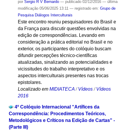
por
Sergio R V Bernardo
—
publicado
02/12/2016
—
última
modificação
05/06/2025 13:11
— registrado em:
Grupo de
Pesquisa Diálogos Interculturais
Este encontro reuniu pesquisadores do Brasil e
da França para discutir questões envolvidas na
edição de correspondências. Levando em
consideração a prática editorial no Brasil e no
exterior, os participantes do colóquio buscam
difundir percepções técnico-científicas
atualizadas, sinalizando as potencialidades e
vicissitudes do trabalho interpretativo e os
aspectos interculturais presentes nas trocas
epistolares.
Localizado em
MIDIATECA
/
Vídeos
/
Vídeos
2016
4º Colóquio Internacional “Artífices da
Correspondência: Procedimentos Teóricos,
Metodológicos e Críticos na Edição de Cartas" -
(Parte III)