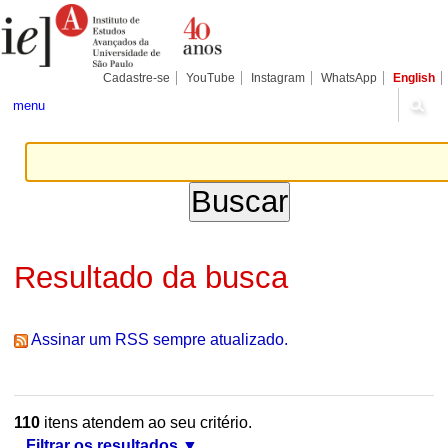
Ir
Ferramentas
Seções
para
Pessoais
o
conteúdo.
|
Cadastre-se
YouTube
Instagram
WhatsApp
English
Ir
para
menu
a
navegação
Resultado da busca
Assinar um RSS sempre atualizado.
110
itens atendem ao seu critério.
Filtrar os resultados