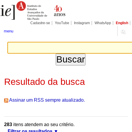
Ir
Ferramentas
Seções
para
Pessoais
o
conteúdo.
|
Cadastre-se
YouTube
Instagram
WhatsApp
English
Ir
para
menu
a
navegação
Resultado da busca
Assinar um RSS sempre atualizado.
283
itens atendem ao seu critério.
Filtrar os resultados