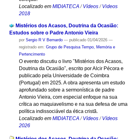
Localizado em
MIDIATECA
/
Vídeos
/
Videos
2018
Mistérios dos Acasos, Doutrina da Ocasião:
Estudos sobre o Padre Antonio Vieira
por
Sergio R V Bernardo
—
publicado
01/04/2026
—
registrado em:
Grupo de Pesquisa Tempo, Memória e
Pertencimento
O evento discutiu o livro "Mistérios dos Acasos,
Doutrina da Ocasião", escrito por Alcir Pécora e
publicado pela Universidade de Coimbra
(Portugal) em 2025. A obra apresenta um estudo
aprofundado sobre a sermonística de padre
Antonio Vieira, com especial enfoque na sua
crítica ao maquiavelismo e na sua defesa de uma
política indissociável da ética cristã.
Localizado em
MIDIATECA
/
Vídeos
/
Vídeos
2026
Mistérios dos Acasos, Doutrina da Ocasião: