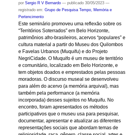
por
Sergio R V Bernardo
—
publicado
30/05/2023
—
registrado em:
Grupo de Pesquisa Tempo, Memória e
Pertencimento
Este seminário promoveu uma reflexão sobre os
“Territórios Soterrados” em Belo Horizonte,
patrimônios afro-brasileiros, acervos “populares” e
cultura material a partir do Museu dos Quilombos
e Favelas Urbanos (Muquifu) e do Projeto
NegriCidade. O Muquifo é um museu de território
e comunitário, localizado em Belo Horizonte, e
tem objetos doados e emprestados pelas pessoas
moradoras. O discurso museal se desenvolveu
para além do acervo (a memória arquival), mas
também pela performance (a memória
incorporada) desses sujeitos no Muquifu. No
encontro, foram apresentados os métodos
participativos que o museu usa para pesquisar,
documentar, apresentar e atualizar as diferentes
representações sociais que abordam temas de
religiosidade, raça, gênero, classe social, artes e