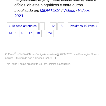
ofícios, objetos biográficos e entre outros.
Localizado em
MIDIATECA
/
Vídeos
/
Vídeos
2023
« 10 itens anteriores
1
…
12
13
Próximos 10 itens »
14
15
16
17
18
…
29
®
O
Plone
- CMS/WCM de Código Aberto
tem
©
2000-2026 pela
Fundação Plone
e
amigos. Distribuído sob a
Licença GNU GPL
.
This Plone Theme brought to you by
Simples Consultoria
.