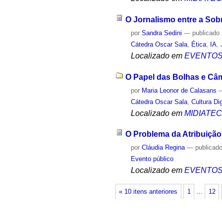
O Jornalismo entre a Sob
por
Sandra Sedini
—
publicado
Cátedra Oscar Sala
,
Ética
,
IA
,
Localizado em
EVENTO
O Papel das Bolhas e Câm
por
Maria Leonor de Calasans
Cátedra Oscar Sala
,
Cultura Dig
Localizado em
MIDIATE
O Problema da Atribuição
por
Cláudia Regina
—
publicad
Evento público
Localizado em
EVENTO
« 10 itens anteriores
1
…
12