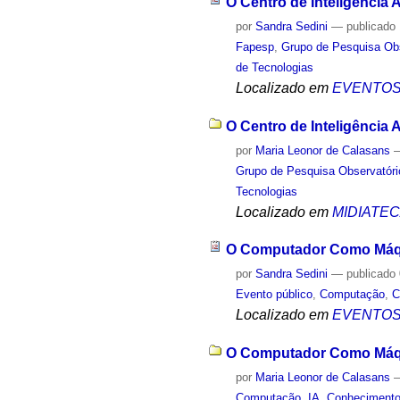
O Centro de Inteligência 
por
Sandra Sedini
—
publicado
Fapesp
,
Grupo de Pesquisa Obs
de Tecnologias
Localizado em
EVENTO
O Centro de Inteligência 
por
Maria Leonor de Calasans
Grupo de Pesquisa Observatóri
Tecnologias
Localizado em
MIDIATE
O Computador Como Máqu
por
Sandra Sedini
—
publicado
Evento público
,
Computação
,
C
Localizado em
EVENTO
O Computador Como Máqui
por
Maria Leonor de Calasans
Computação
,
IA
,
Conheciment