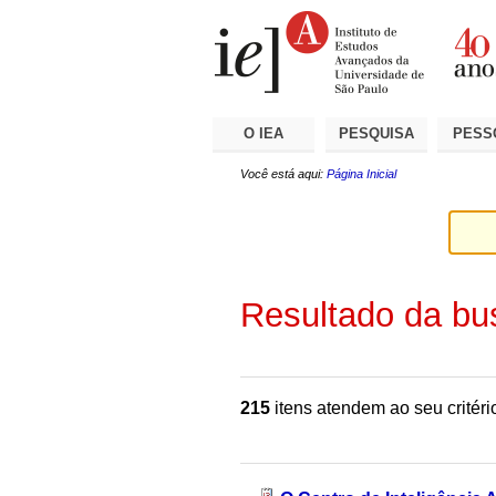
Ir
Ferramentas
Seções
para
Pessoais
o
conteúdo.
|
Ir
para
a
O IEA
PESQUISA
PESS
navegação
Você está aqui:
Página Inicial
Resultado da bu
215
itens atendem ao seu critéri