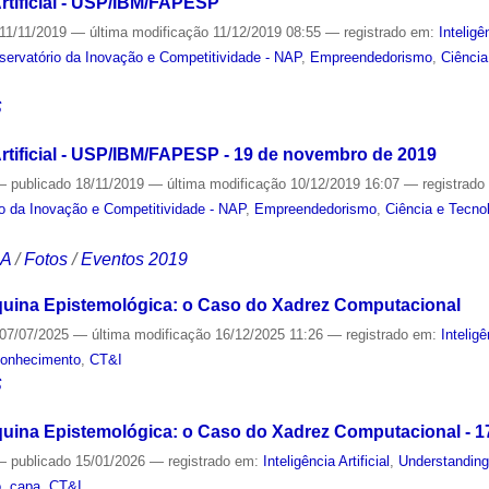
Artificial - USP/IBM/FAPESP
11/11/2019
—
última modificação
11/12/2019 08:55
— registrado em:
Inteligên
ervatório da Inovação e Competitividade - NAP
,
Empreendedorismo
,
Ciência
S
Artificial - USP/IBM/FAPESP - 19 de novembro de 2019
—
publicado
18/11/2019
—
última modificação
10/12/2019 16:07
— registrad
o da Inovação e Competitividade - NAP
,
Empreendedorismo
,
Ciência e Tecno
CA
/
Fotos
/
Eventos 2019
ina Epistemológica: o Caso do Xadrez Computacional
07/07/2025
—
última modificação
16/12/2025 11:26
— registrado em:
Inteligê
onhecimento
,
CT&I
S
na Epistemológica: o Caso do Xadrez Computacional - 1
—
publicado
15/01/2026
— registrado em:
Inteligência Artificial
,
Understanding
o
,
capa
,
CT&I