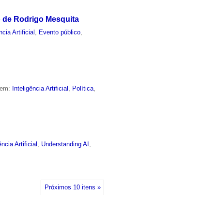
o de Rodrigo Mesquita
ncia Artificial
,
Evento público
,
 em:
Inteligência Artificial
,
Política
,
ência Artificial
,
Understanding AI
,
Próximos 10 itens »