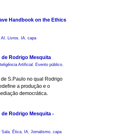
grave Handbook on the Ethics
 AI
,
Livros
,
IA
,
capa
o de Rodrigo Mesquita
teligência Artificial
,
Evento público
,
 de S.Paulo no qual Rodrigo
redefine a produção e o
mediação democrática.
o de Rodrigo Mesquita -
 Sala
,
Ética
,
IA
,
Jornalismo
,
capa