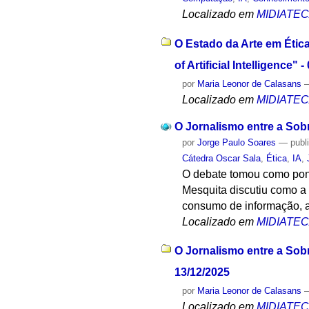
Localizado em
MIDIATE
O Estado da Arte em Ética
of Artificial Intelligence" 
por
Maria Leonor de Calasans
Localizado em
MIDIATE
O Jornalismo entre a Sob
por
Jorge Paulo Soares
—
publ
Cátedra Oscar Sala
,
Ética
,
IA
,
O debate tomou como pont
Mesquita discutiu como a 
consumo de informação, a
Localizado em
MIDIATE
O Jornalismo entre a Sobr
13/12/2025
por
Maria Leonor de Calasans
Localizado em
MIDIATE