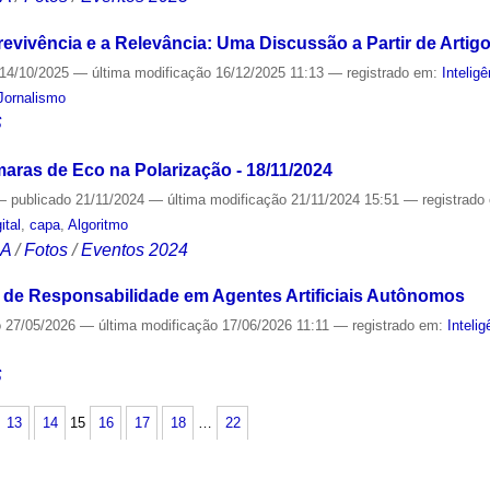
revivência e a Relevância: Uma Discussão a Partir de Artig
14/10/2025
—
última modificação
16/12/2025 11:13
— registrado em:
Inteligê
Jornalismo
S
aras de Eco na Polarização - 18/11/2024
—
publicado
21/11/2024
—
última modificação
21/11/2024 15:51
— registrado
ital
,
capa
,
Algoritmo
CA
/
Fotos
/
Eventos 2024
 de Responsabilidade em Agentes Artificiais Autônomos
o
27/05/2026
—
última modificação
17/06/2026 11:11
— registrado em:
Intelig
S
13
14
15
16
17
18
…
22