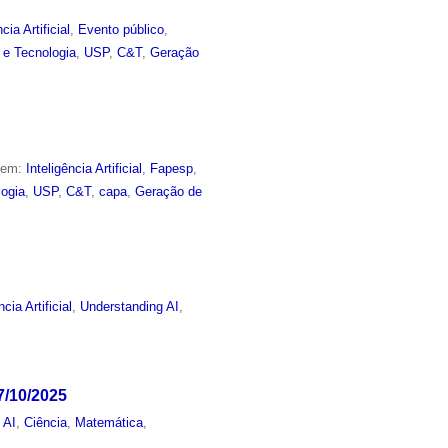
cia Artificial
,
Evento público
,
 e Tecnologia
,
USP
,
C&T
,
Geração
o em:
Inteligência Artificial
,
Fapesp
,
logia
,
USP
,
C&T
,
capa
,
Geração de
ncia Artificial
,
Understanding AI
,
7/10/2025
 AI
,
Ciência
,
Matemática
,