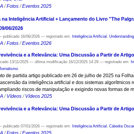
CA
/
Fotos
/
Eventos 2025
 na Inteligência Artificial + Lançamento do Livro "The Pal
- 09/06/2026
—
publicado
16/06/2026
— registrado em:
Inteligência Artificial
,
Understanding
CA
/
Fotos
/
Eventos 2026
revivência e a Relevância: Uma Discussão a Partir de Artig
icado
13/11/2025
—
última modificação
16/12/2025 14:29
— registrado em:
In
Jornalismo
o de partida artigo publicado em 26 de julho de 2025 na Folha
ascensão da inteligência artificial e dos sistemas algorítmicos 
mpliando riscos de manipulação e exigindo novas formas de 
CA
/
Vídeos
/
Vídeos 2025
evivência e a Relevância: Uma Discussão a Partir de Artig
—
publicado
07/01/2026
— registrado em:
Inteligência Artificial
,
Cátedra Oscar
CA
/
Fotos
/
Eventos 2025