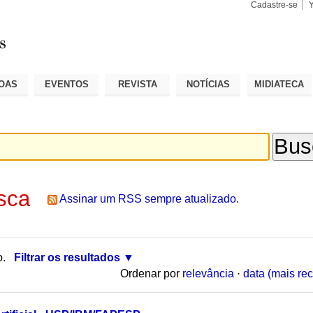
Cadastre-se
Busca
Busca
Avançad
OAS
EVENTOS
REVISTA
NOTÍCIAS
MIDIATECA
sca
Assinar um RSS sempre atualizado.
o.
Filtrar os resultados
Ordenar por
relevância
·
data (mais rec