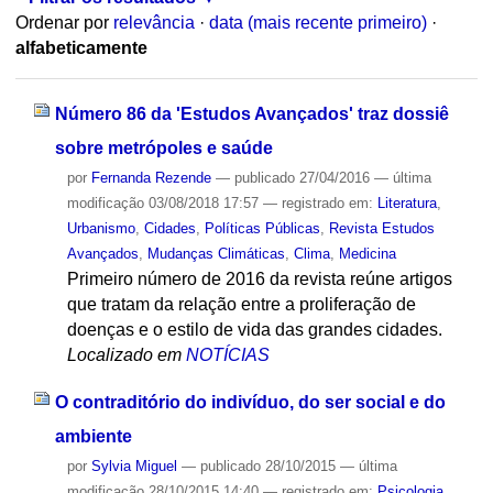
Ordenar por
relevância
·
data (mais recente primeiro)
·
alfabeticamente
Número 86 da 'Estudos Avançados' traz dossiê
sobre metrópoles e saúde
por
Fernanda Rezende
—
publicado
27/04/2016
—
última
modificação
03/08/2018 17:57
— registrado em:
Literatura
,
Urbanismo
,
Cidades
,
Políticas Públicas
,
Revista Estudos
Avançados
,
Mudanças Climáticas
,
Clima
,
Medicina
Primeiro número de 2016 da revista reúne artigos
que tratam da relação entre a proliferação de
doenças e o estilo de vida das grandes cidades.
Localizado em
NOTÍCIAS
O contraditório do indivíduo, do ser social e do
ambiente
por
Sylvia Miguel
—
publicado
28/10/2015
—
última
modificação
28/10/2015 14:40
— registrado em:
Psicologia