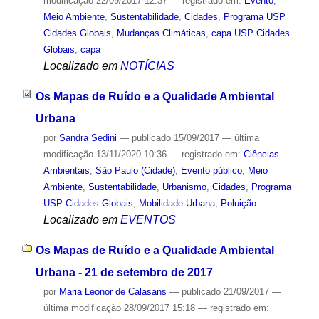
modificação
22/09/2017 12:37
— registrado em:
Evento
,
Meio Ambiente
,
Sustentabilidade
,
Cidades
,
Programa USP
Cidades Globais
,
Mudanças Climáticas
,
capa USP Cidades
Globais
,
capa
Localizado em
NOTÍCIAS
Os Mapas de Ruído e a Qualidade Ambiental
Urbana
por
Sandra Sedini
—
publicado
15/09/2017
—
última
modificação
13/11/2020 10:36
— registrado em:
Ciências
Ambientais
,
São Paulo (Cidade)
,
Evento público
,
Meio
Ambiente
,
Sustentabilidade
,
Urbanismo
,
Cidades
,
Programa
USP Cidades Globais
,
Mobilidade Urbana
,
Poluição
Localizado em
EVENTOS
Os Mapas de Ruído e a Qualidade Ambiental
Urbana - 21 de setembro de 2017
por
Maria Leonor de Calasans
—
publicado
21/09/2017
—
última modificação
28/09/2017 15:18
— registrado em: