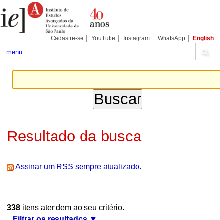
Ir
Ferramentas
Seções
para
Pessoais
o
conteúdo.
|
Cadastre-se
YouTube
Instagram
WhatsApp
English
Ir
para
menu
a
navegação
Resultado da busca
Assinar um RSS sempre atualizado.
338
itens atendem ao seu critério.
Filtrar os resultados