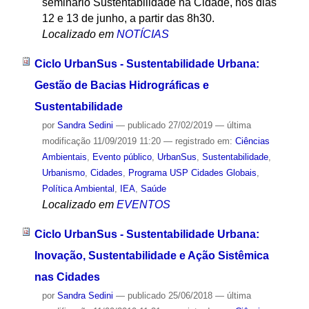
seminário Sustentabilidade na Cidade, nos dias
12 e 13 de junho, a partir das 8h30.
Localizado em
NOTÍCIAS
Ciclo UrbanSus - Sustentabilidade Urbana:
Gestão de Bacias Hidrográficas e
Sustentabilidade
por
Sandra Sedini
—
publicado
27/02/2019
—
última
modificação
11/09/2019 11:20
— registrado em:
Ciências
Ambientais
,
Evento público
,
UrbanSus
,
Sustentabilidade
,
Urbanismo
,
Cidades
,
Programa USP Cidades Globais
,
Política Ambiental
,
IEA
,
Saúde
Localizado em
EVENTOS
Ciclo UrbanSus - Sustentabilidade Urbana:
Inovação, Sustentabilidade e Ação Sistêmica
nas Cidades
por
Sandra Sedini
—
publicado
25/06/2018
—
última