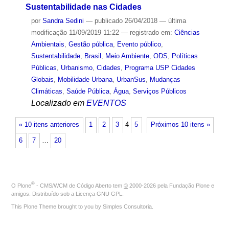
Sustentabilidade nas Cidades
por
Sandra Sedini
—
publicado
26/04/2018
—
última
modificação
11/09/2019 11:22
— registrado em:
Ciências
Ambientais
,
Gestão pública
,
Evento público
,
Sustentabilidade
,
Brasil
,
Meio Ambiente
,
ODS
,
Políticas
Públicas
,
Urbanismo
,
Cidades
,
Programa USP Cidades
Globais
,
Mobilidade Urbana
,
UrbanSus
,
Mudanças
Climáticas
,
Saúde Pública
,
Água
,
Serviços Públicos
Localizado em
EVENTOS
« 10 itens anteriores
1
2
3
4
5
Próximos 10 itens »
6
7
…
20
®
O
Plone
- CMS/WCM de Código Aberto
tem
©
2000-2026 pela
Fundação Plone
e
amigos. Distribuído sob a
Licença GNU GPL
.
This Plone Theme brought to you by
Simples Consultoria
.