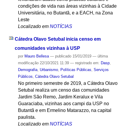
condições de vida nas áreas vizinhas à Cidade
Universitária, no Butantã, e a EACH, na Zona
Leste
Localizado em
NOTÍCIAS
Cátedra Olavo Setubal inicia censo em
comunidades vizinhas à USP
por
Mauro Bellesa
—
publicado
15/01/2019
—
última
modificação
22/10/2021 11:39
— registrado em:
Dasp
,
Demografia
,
Urbanismo
,
Políticas Públicas
,
Serviços
Públicos
,
Cátedra Olavo Setubal
No primeiro semestre de 2019, a Cátedra Olavo
Setubal realiza um censo das comunidades
Jardim São Remo, Jardim Keralux e Vila
Guaraciaba, vizinhas aos campi da USP no
Butantã e em Ermelino Matarazzo, na capital
paulista.
Localizado em
NOTÍCIAS