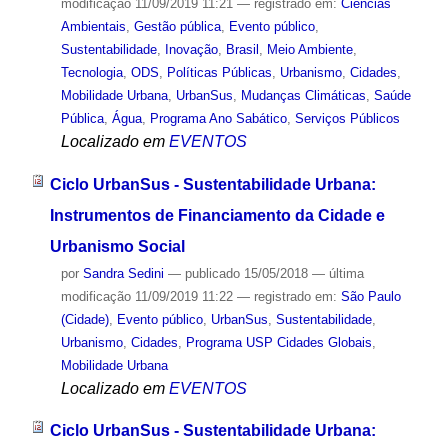
modificação
11/09/2019 11:21
— registrado em:
Ciências
Ambientais
,
Gestão pública
,
Evento público
,
Sustentabilidade
,
Inovação
,
Brasil
,
Meio Ambiente
,
Tecnologia
,
ODS
,
Políticas Públicas
,
Urbanismo
,
Cidades
,
Mobilidade Urbana
,
UrbanSus
,
Mudanças Climáticas
,
Saúde
Pública
,
Água
,
Programa Ano Sabático
,
Serviços Públicos
Localizado em
EVENTOS
Ciclo UrbanSus - Sustentabilidade Urbana:
Instrumentos de Financiamento da Cidade e
Urbanismo Social
por
Sandra Sedini
—
publicado
15/05/2018
—
última
modificação
11/09/2019 11:22
— registrado em:
São Paulo
(Cidade)
,
Evento público
,
UrbanSus
,
Sustentabilidade
,
Urbanismo
,
Cidades
,
Programa USP Cidades Globais
,
Mobilidade Urbana
Localizado em
EVENTOS
Ciclo UrbanSus - Sustentabilidade Urbana: