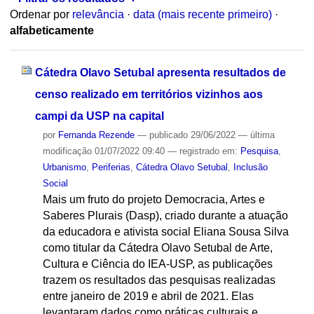
Ordenar por
relevância
·
data (mais recente primeiro)
·
alfabeticamente
Cátedra Olavo Setubal apresenta resultados de
censo realizado em territórios vizinhos aos
campi da USP na capital
por
Fernanda Rezende
—
publicado
29/06/2022
—
última
modificação
01/07/2022 09:40
— registrado em:
Pesquisa
,
Urbanismo
,
Periferias
,
Cátedra Olavo Setubal
,
Inclusão
Social
Mais um fruto do projeto Democracia, Artes e
Saberes Plurais (Dasp), criado durante a atuação
da educadora e ativista social Eliana Sousa Silva
como titular da Cátedra Olavo Setubal de Arte,
Cultura e Ciência do IEA-USP, as publicações
trazem os resultados das pesquisas realizadas
entre janeiro de 2019 e abril de 2021. Elas
levantaram dados como práticas culturais e