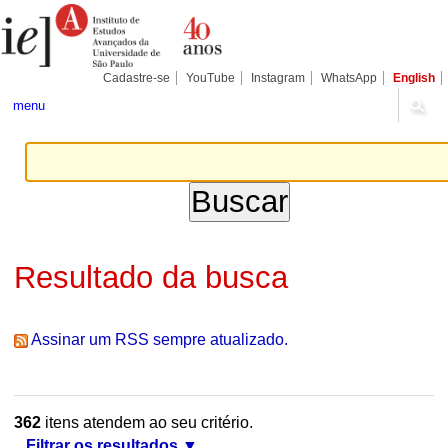
Ir
Ferramentas
Seções
para
Pessoais
o
conteúdo.
|
Cadastre-se
YouTube
Instagram
WhatsApp
English
Ir
para
menu
a
navegação
Resultado da busca
Assinar um RSS sempre atualizado.
362
itens atendem ao seu critério.
Filtrar os resultados