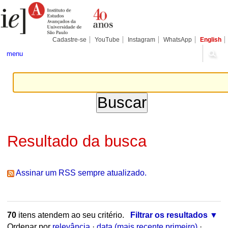
Ir
Ferramentas
Seções
para
Pessoais
o
conteúdo.
|
Cadastre-se
YouTube
Instagram
WhatsApp
English
Ir
para
menu
a
navegação
Resultado da busca
Assinar um RSS sempre atualizado.
70
itens atendem ao seu critério.
Filtrar os resultados
Ordenar por
relevância
·
data (mais recente primeiro)
·