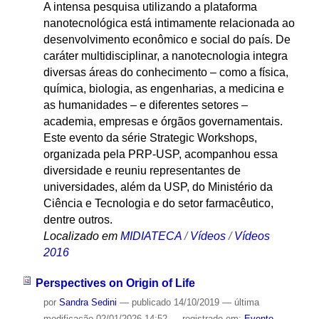
A intensa pesquisa utilizando a plataforma
nanotecnológica está intimamente relacionada ao
desenvolvimento econômico e social do país. De
caráter multidisciplinar, a nanotecnologia integra
diversas áreas do conhecimento – como a física,
química, biologia, as engenharias, a medicina e
as humanidades – e diferentes setores –
academia, empresas e órgãos governamentais.
Este evento da série Strategic Workshops,
organizada pela PRP-USP, acompanhou essa
diversidade e reuniu representantes de
universidades, além da USP, do Ministério da
Ciência e Tecnologia e do setor farmacêutico,
dentre outros.
Localizado em
MIDIATECA
/
Vídeos
/
Vídeos
2016
Perspectives on Origin of Life
por
Sandra Sedini
—
publicado
14/10/2019
—
última
modificação
02/01/2026 14:52
— registrado em:
Evento