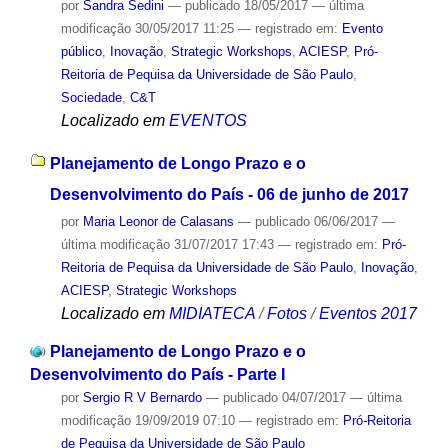
por
Sandra Sedini
—
publicado
18/05/2017
—
última
modificação
30/05/2017 11:25
— registrado em:
Evento
público
,
Inovação
,
Strategic Workshops
,
ACIESP
,
Pró-
Reitoria de Pequisa da Universidade de São Paulo
,
Sociedade
,
C&T
Localizado em
EVENTOS
Planejamento de Longo Prazo e o
Desenvolvimento do País - 06 de junho de 2017
por
Maria Leonor de Calasans
—
publicado
06/06/2017
—
última modificação
31/07/2017 17:43
— registrado em:
Pró-
Reitoria de Pequisa da Universidade de São Paulo
,
Inovação
,
ACIESP
,
Strategic Workshops
Localizado em
MIDIATECA
/
Fotos
/
Eventos 2017
Planejamento de Longo Prazo e o
Desenvolvimento do País - Parte I
por
Sergio R V Bernardo
—
publicado
04/07/2017
—
última
modificação
19/09/2019 07:10
— registrado em:
Pró-Reitoria
de Pequisa da Universidade de São Paulo