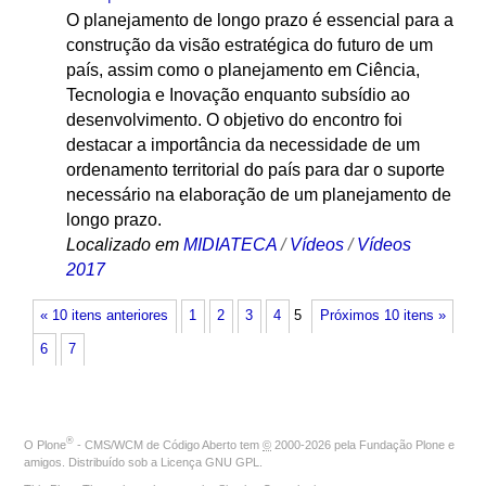
O planejamento de longo prazo é essencial para a
construção da visão estratégica do futuro de um
país, assim como o planejamento em Ciência,
Tecnologia e Inovação enquanto subsídio ao
desenvolvimento. O objetivo do encontro foi
destacar a importância da necessidade de um
ordenamento territorial do país para dar o suporte
necessário na elaboração de um planejamento de
longo prazo.
Localizado em
MIDIATECA
/
Vídeos
/
Vídeos
2017
« 10 itens anteriores
1
2
3
4
5
Próximos 10 itens »
6
7
®
O
Plone
- CMS/WCM de Código Aberto
tem
©
2000-2026 pela
Fundação Plone
e
amigos. Distribuído sob a
Licença GNU GPL
.