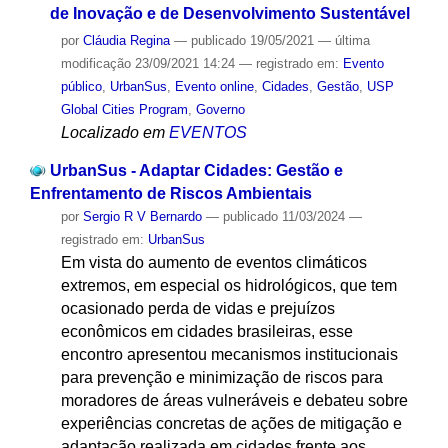
de Inovação e de Desenvolvimento Sustentável
por
Cláudia Regina
—
publicado
19/05/2021
—
última
modificação
23/09/2021 14:24
— registrado em:
Evento
público
,
UrbanSus
,
Evento online
,
Cidades
,
Gestão
,
USP
Global Cities Program
,
Governo
Localizado em
EVENTOS
UrbanSus - Adaptar Cidades: Gestão e
Enfrentamento de Riscos Ambientais
por
Sergio R V Bernardo
—
publicado
11/03/2024
—
registrado em:
UrbanSus
Em vista do aumento de eventos climáticos
extremos, em especial os hidrológicos, que tem
ocasionado perda de vidas e prejuízos
econômicos em cidades brasileiras, esse
encontro apresentou mecanismos institucionais
para prevenção e minimização de riscos para
moradores de áreas vulneráveis e debateu sobre
experiências concretas de ações de mitigação e
adaptação realizada em cidades frente aos