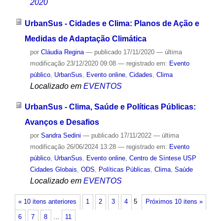
2020
UrbanSus - Cidades e Clima: Planos de Ação e
Medidas de Adaptação Climática
por
Cláudia Regina
—
publicado
17/11/2020
—
última
modificação
23/12/2020 09:08
— registrado em:
Evento
público
,
UrbanSus
,
Evento online
,
Cidades
,
Clima
Localizado em
EVENTOS
UrbanSus - Clima, Saúde e Políticas Públicas:
Avanços e Desafios
por
Sandra Sedini
—
publicado
17/11/2022
—
última
modificação
26/06/2024 13:28
— registrado em:
Evento
público
,
UrbanSus
,
Evento online
,
Centro de Síntese USP
Cidades Globais
,
ODS
,
Políticas Públicas
,
Clima
,
Saúde
Localizado em
EVENTOS
« 10 itens anteriores
1
2
3
4
5
Próximos 10 itens »
6
7
8
…
11