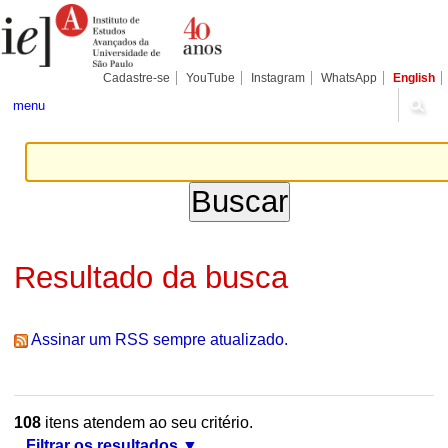
Ir
Ferramentas
Seções
para
Pessoais
o
conteúdo.
|
Cadastre-se
YouTube
Instagram
WhatsApp
English
Ir
para
menu
a
navegação
Resultado da busca
Assinar um RSS sempre atualizado.
108
itens atendem ao seu critério.
Filtrar os resultados