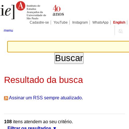
Ir
Ferramentas
Seções
para
Pessoais
o
conteúdo.
|
Cadastre-se
YouTube
Instagram
WhatsApp
English
Ir
para
menu
a
navegação
Resultado da busca
Assinar um RSS sempre atualizado.
108
itens atendem ao seu critério.
Filtrar os resultados