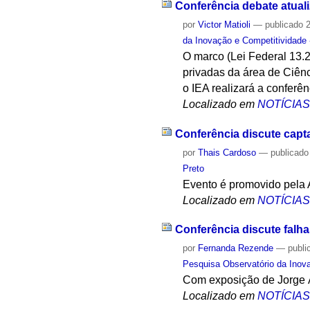
Conferência debate atual
por
Victor Matioli
—
publicado
2
da Inovação e Competitividade
O marco (Lei Federal 13.2
privadas da área de Ciênc
o IEA realizará a confer
Localizado em
NOTÍCIA
Conferência discute capt
por
Thais Cardoso
—
publicado
Preto
Evento é promovido pela
Localizado em
NOTÍCIA
Conferência discute falh
por
Fernanda Rezende
—
publi
Pesquisa Observatório da Inov
Com exposição de Jorge Áv
Localizado em
NOTÍCIA