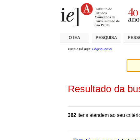
Ir
Ferramentas
Seções
para
Pessoais
o
conteúdo.
|
Ir
para
a
O IEA
PESQUISA
PESS
navegação
Você está aqui:
Página Inicial
Resultado da bu
362
itens atendem ao seu critéri