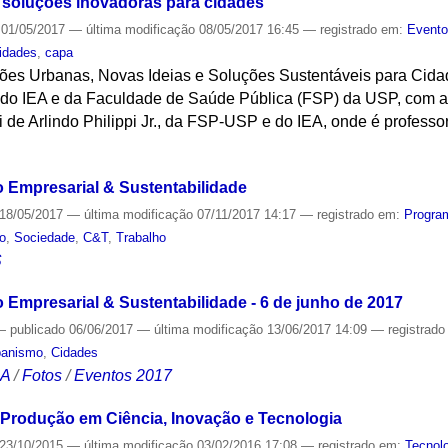
e soluções inovadoras para cidades
01/05/2017
—
última modificação
08/05/2017 16:45
— registrado em:
Event
idades
,
capa
es Urbanas, Novas Ideias e Soluções Sustentáveis para Cidade
iva do IEA e da Faculdade de Saúde Pública (FSP) da USP, com a
i de Arlindo Philippi Jr., da FSP-USP e do IEA, onde é professo
S
 Empresarial & Sustentabilidade
18/05/2017
—
última modificação
07/11/2017 14:17
— registrado em:
Progra
co
,
Sociedade
,
C&T
,
Trabalho
S
 Empresarial & Sustentabilidade - 6 de junho de 2017
—
publicado
06/06/2017
—
última modificação
13/06/2017 14:09
— registrad
banismo
,
Cidades
CA
/
Fotos
/
Eventos 2017
Produção em Ciência, Inovação e Tecnologia
23/10/2015
—
última modificação
03/02/2016 17:08
— registrado em:
Tecnol