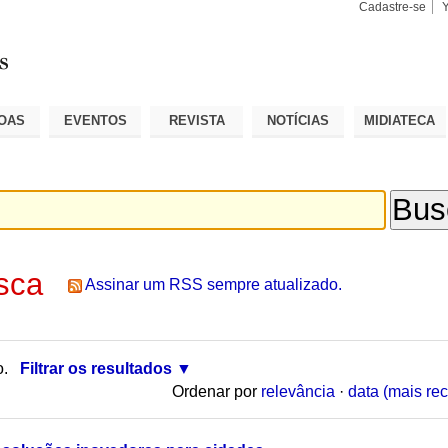
Cadastre-se
Busca
Busca
Avançad
OAS
EVENTOS
REVISTA
NOTÍCIAS
MIDIATECA
sca
Assinar um RSS sempre atualizado.
o.
Filtrar os resultados
Ordenar por
relevância
·
data (mais rec