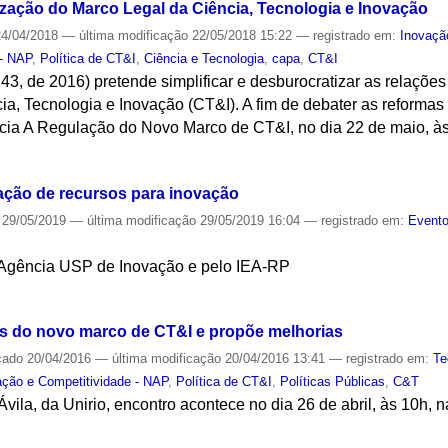
ização do Marco Legal da Ciência, Tecnologia e Inovação
4/04/2018
—
última modificação
22/05/2018 15:22
— registrado em:
Inovaçã
 - NAP
,
Política de CT&I
,
Ciência e Tecnologia
,
capa
,
CT&I
43, de 2016) pretende simplificar e desburocratizar as relações
ia, Tecnologia e Inovação (CT&I). A fim de debater as reforma
ência A Regulação do Novo Marco de CT&I, no dia 22 de maio, à
S
ação de recursos para inovação
29/05/2019
—
última modificação
29/05/2019 16:04
— registrado em:
Evento
 Agência USP de Inovação e pelo IEA-RP
S
as do novo marco de CT&I e propõe melhorias
cado
20/04/2016
—
última modificação
20/04/2016 13:41
— registrado em:
Te
ação e Competitividade - NAP
,
Política de CT&I
,
Políticas Públicas
,
C&T
ila, da Unirio, encontro acontece no dia 26 de abril, às 10h, 
S