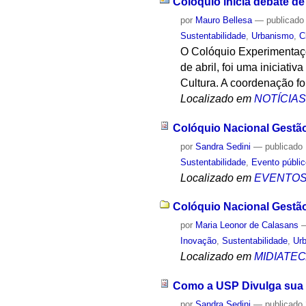
Colóquio inicia debate d
por
Mauro Bellesa
—
publicado
Sustentabilidade
,
Urbanismo
,
C
O Colóquio Experimentaçõ
de abril, foi uma iniciat
Cultura. A coordenação fo
Localizado em
NOTÍCIA
Colóquio Nacional Gestão
por
Sandra Sedini
—
publicado
Sustentabilidade
,
Evento públi
Localizado em
EVENTO
Colóquio Nacional Gestão
por
Maria Leonor de Calasans
Inovação
,
Sustentabilidade
,
Ur
Localizado em
MIDIATE
Como a USP Divulga sua 
por
Sandra Sedini
—
publicado