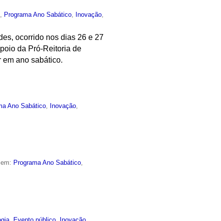
o
,
Programa Ano Sabático
,
Inovação
,
s, ocorrido nos dias 26 e 27
poio da Pró-Reitoria de
r em ano sabático.
ma Ano Sabático
,
Inovação
,
o em:
Programa Ano Sabático
,
ogia
,
Evento público
,
Inovação
,