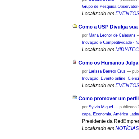
Grupo de Pesquisa Observatóri
Localizado em
EVENTO
Como a USP Divulga sua 
por
Maria Leonor de Calasans
Inovação e Competitividade - 
Localizado em
MIDIATE
Como os Humanos Julga
por
Larissa Barreto Cruz
—
pub
Inovação
,
Evento online
,
Ciênc
Localizado em
EVENTO
Como promover um perfil
por
Sylvia Miguel
—
publicado
0
capa
,
Economia
,
América Latin
Presidente da RedEmpren
Localizado em
NOTÍCIA