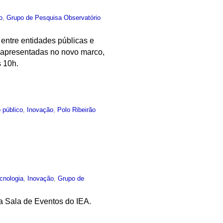
o
,
Grupo de Pesquisa Observatório
 entre entidades públicas e
s apresentadas no novo marco,
s 10h.
 público
,
Inovação
,
Polo Ribeirão
cnologia
,
Inovação
,
Grupo de
na Sala de Eventos do IEA.