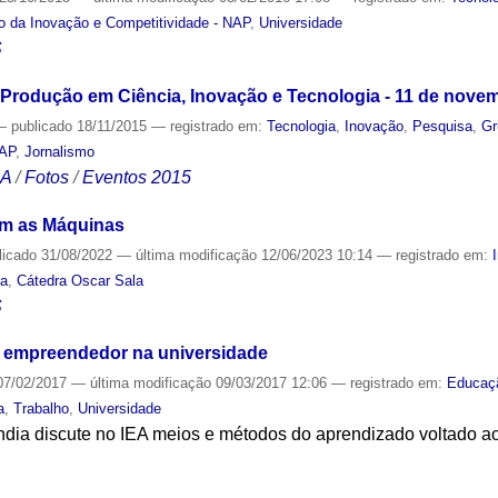
o da Inovação e Competitividade - NAP
,
Universidade
S
Produção em Ciência, Inovação e Tecnologia - 11 de nove
—
publicado
18/11/2015
— registrado em:
Tecnologia
,
Inovação
,
Pesquisa
,
Gr
NAP
,
Jornalismo
CA
/
Fotos
/
Eventos 2015
m as Máquinas
licado
31/08/2022
—
última modificação
12/06/2023 10:14
— registrado em:
ia
,
Cátedra Oscar Sala
S
 empreendedor na universidade
7/02/2017
—
última modificação
09/03/2017 12:06
— registrado em:
Educaç
a
,
Trabalho
,
Universidade
dia discute no IEA meios e métodos do aprendizado voltado 
S