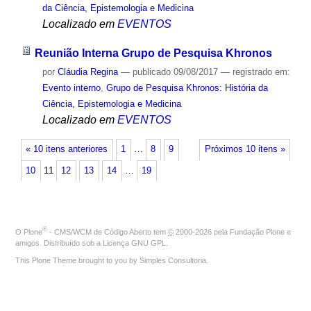
da Ciência, Epistemologia e Medicina
Localizado em
EVENTOS
Reunião Interna Grupo de Pesquisa Khronos
por
Cláudia Regina
—
publicado
09/08/2017
— registrado em:
Evento interno
,
Grupo de Pesquisa Khronos: História da
Ciência, Epistemologia e Medicina
Localizado em
EVENTOS
« 10 itens anteriores
1
…
8
9
Próximos 10 itens »
10
11
12
13
14
…
19
®
O
Plone
- CMS/WCM de Código Aberto
tem
©
2000-2026 pela
Fundação Plone
e
amigos. Distribuído sob a
Licença GNU GPL
.
This Plone Theme brought to you by
Simples Consultoria
.