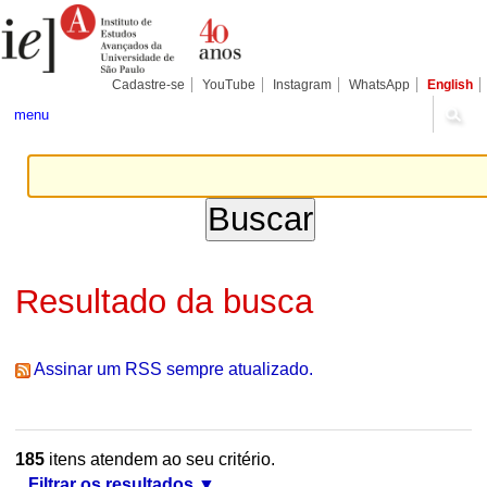
Ir
Ferramentas
Seções
para
Pessoais
o
conteúdo.
|
Cadastre-se
YouTube
Instagram
WhatsApp
English
Ir
para
menu
a
navegação
Resultado da busca
Assinar um RSS sempre atualizado.
185
itens atendem ao seu critério.
Filtrar os resultados