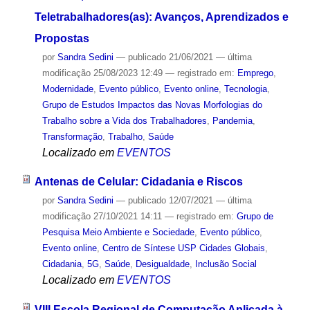
Teletrabalhadores(as): Avanços, Aprendizados e
Propostas
por
Sandra Sedini
—
publicado
21/06/2021
—
última
modificação
25/08/2023 12:49
— registrado em:
Emprego
,
Modernidade
,
Evento público
,
Evento online
,
Tecnologia
,
Grupo de Estudos Impactos das Novas Morfologias do
Trabalho sobre a Vida dos Trabalhadores
,
Pandemia
,
Transformação
,
Trabalho
,
Saúde
Localizado em
EVENTOS
Antenas de Celular: Cidadania e Riscos
por
Sandra Sedini
—
publicado
12/07/2021
—
última
modificação
27/10/2021 14:11
— registrado em:
Grupo de
Pesquisa Meio Ambiente e Sociedade
,
Evento público
,
Evento online
,
Centro de Síntese USP Cidades Globais
,
Cidadania
,
5G
,
Saúde
,
Desigualdade
,
Inclusão Social
Localizado em
EVENTOS
VIII Escola Regional de Computação Aplicada à