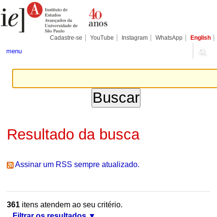
Ir
Ferramentas
Seções
para
Pessoais
o
conteúdo.
|
Cadastre-se
YouTube
Instagram
WhatsApp
English
Ir
para
menu
a
navegação
Resultado da busca
Assinar um RSS sempre atualizado.
361
itens atendem ao seu critério.
Filtrar os resultados