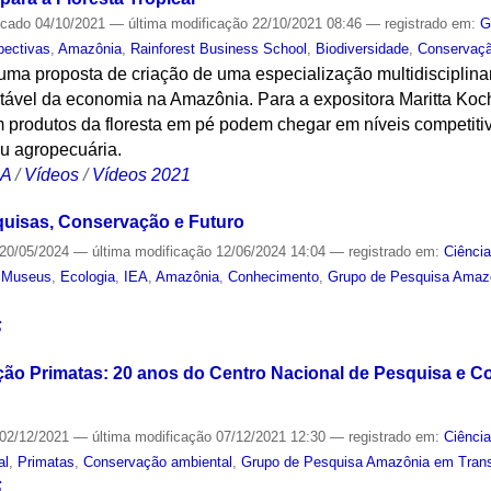
icado
04/10/2021
—
última modificação
22/10/2021 08:46
— registrado em:
G
pectivas
,
Amazônia
,
Rainforest Business School
,
Biodiversidade
,
Conservaçã
uma proposta de criação de uma especialização multidisciplin
tável da economia na Amazônia. Para a expositora Maritta Ko
 produtos da floresta em pé podem chegar em níveis competit
ou agropecuária.
CA
/
Vídeos
/
Vídeos 2021
uisas, Conservação e Futuro
20/05/2024
—
última modificação
12/06/2024 14:04
— registrado em:
Ciênci
,
Museus
,
Ecologia
,
IEA
,
Amazônia
,
Conhecimento
,
Grupo de Pesquisa Amazô
S
ão Primatas: 20 anos do Centro Nacional de Pesquisa e C
02/12/2021
—
última modificação
07/12/2021 12:30
— registrado em:
Ciênci
al
,
Primatas
,
Conservação ambiental
,
Grupo de Pesquisa Amazônia em Transf
S