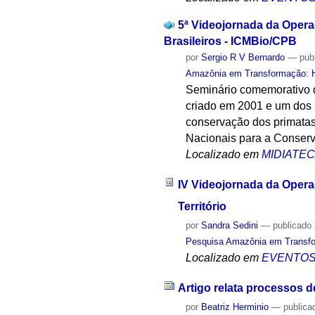
5ª Videojornada da Opera
Brasileiros - ICMBio/CPB
por
Sergio R V Bernardo
—
pub
Amazônia em Transformação: Hi
Seminário comemorativo d
criado em 2001 e um dos 
conservação dos primatas 
Nacionais para a Conser
Localizado em
MIDIATE
IV Videojornada da Opera
Território
por
Sandra Sedini
—
publicado
Pesquisa Amazônia em Transfor
Localizado em
EVENTO
Artigo relata processos d
por
Beatriz Herminio
—
publica