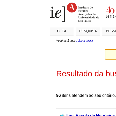
Ir
Ferramentas
Seções
para
Pessoais
o
conteúdo.
|
Ir
para
a
O IEA
PESQUISA
PESS
navegação
Você está aqui:
Página Inicial
Resultado da bu
96
itens atendem ao seu critério.
Uma Escola de Negócios p