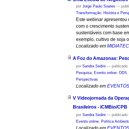
por
Jorge Paulo Soares
—
publ
Transformação: História e Pers
Este webinar apresentou 
com o crescimento susten
sustentáveis com base em
exemplo, cultivo de soja 
Localizado em
MIDIATE
A Foz do Amazonas: Pesq
por
Sandra Sedini
—
publicado
Pesquisa
,
Evento online
,
ODS
Perspectivas
Localizado em
EVENTO
V Videojornada da Operaç
Brasileiros - ICMBio/CPB
por
Sandra Sedini
—
publicado
Evento online
,
Política Ambient
Localizado em
EVENTO