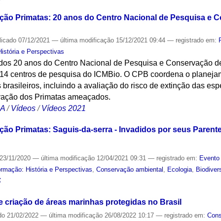
ção Primatas: 20 anos do Centro Nacional de Pesquisa e 
licado
07/12/2021
—
última modificação
15/12/2021 09:44
— registrado em:
stória e Perspectivas
os 20 anos do Centro Nacional de Pesquisa e Conservação de 
14 centros de pesquisa do ICMBio. O CPB coordena o planejam
brasileiros, incluindo a avaliação do risco de extinção das es
vação dos Primatas ameaçados.
CA
/
Vídeos
/
Vídeos 2021
ção Primatas: Saguis-da-serra - Invadidos por seus Paren
23/11/2020
—
última modificação
12/04/2021 09:31
— registrado em:
Evento 
mação: História e Perspectivas
,
Conservação ambiental
,
Ecologia
,
Biodiver
S
e criação de áreas marinhas protegidas no Brasil
do
21/02/2022
—
última modificação
26/08/2022 10:17
— registrado em:
Cons