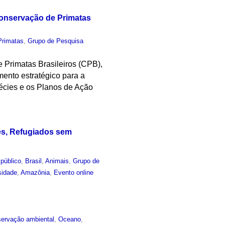
Conservação de Primatas
Primatas
,
Grupo de Pesquisa
Primatas Brasileiros (CPB),
ento estratégico para a
pécies e os Planos de Ação
tes, Refugiados sem
público
,
Brasil
,
Animais
,
Grupo de
sidade
,
Amazônia
,
Evento online
ervação ambiental
,
Oceano
,