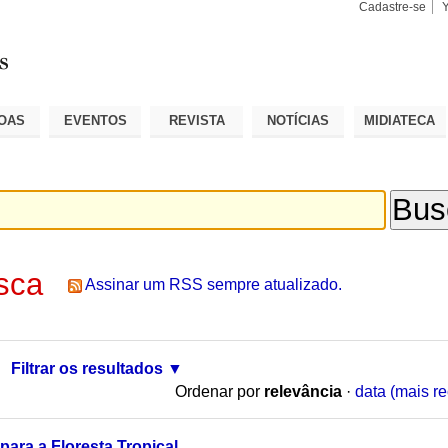
Cadastre-se
Busca
Busca
Avançad
OAS
EVENTOS
REVISTA
NOTÍCIAS
MIDIATECA
sca
Assinar um RSS sempre atualizado.
Filtrar os resultados
Ordenar por
relevância
·
data (mais re
ara a Floresta Tropical