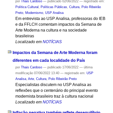
por
Thais Cardoso
—
publicado
02/06/2022
— registrado em:
Política Cultural
,
Políticas Públicas
,
Cultura
,
Polo Ribeirão
Preto
,
Modernismo
,
USP Analisa
Em entrevista ao USP Analisa, professoras do IEB
e da FFLCH comentam impactos da Semana de
Arte Moderna na cultura e na sociedade
brasileiras
Localizado em
NOTÍCIAS
Impactos da Semana de Arte Moderna foram
diferentes em cada localidade do País
por
Thais Cardoso
—
publicado
17/06/2022
—
última
modificação
07/06/2022 13:40
— registrado em:
USP
Analisa
,
Arte
,
Cultura
,
Polo Ribeirão Preto
Especialistas discutem no USP Analisa as
reflexões que o centenário do principal evento
modernista brasileiro traz à cultura nacional
Localizado em
NOTÍCIAS
Inflação negativa também reflete desequilíbrio