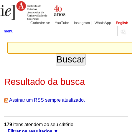
Ir
Ferramentas
Seções
para
Pessoais
o
conteúdo.
|
Cadastre-se
YouTube
Instagram
WhatsApp
English
Ir
para
menu
a
navegação
Resultado da busca
Assinar um RSS sempre atualizado.
179
itens atendem ao seu critério.
Filtrar os resultados