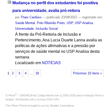
Mudança no perfil dos estudantes foi positiva
para universidade, avalia pró-reitora
por
Thais Cardoso
—
publicado
23/08/2022
— registrado em:
Saúde Mental
,
Polo Ribeirão Preto
,
USP
,
USP Analisa
,
Universidade
,
Inclusão Social
À frente da Pró-Reitoria de Inclusão e
Pertencimento, Ana Lucia Duarte Lanna avalia as
políticas de ações afirmativas e a pressão por
serviços de saúde mental no USP Analisa desta
semana
Localizado em
NOTÍCIAS
1
2
3
4
…
18
Próximos 10 itens »
®
O
Plone
- CMS/WCM de Código Aberto
tem
©
2000-2026 pela
Fundação Plone
e
amigos. Distribuído sob a
Licença GNU GPL
.
This Plone Theme brought to you by
Simples Consultoria
.