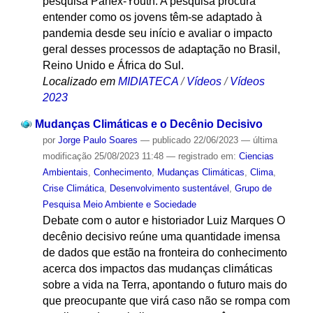
pesquisa Panex-Youth. A pesquisa procura
entender como os jovens têm-se adaptado à
pandemia desde seu início e avaliar o impacto
geral desses processos de adaptação no Brasil,
Reino Unido e África do Sul.
Localizado em
MIDIATECA
/
Vídeos
/
Vídeos
2023
Mudanças Climáticas e o Decênio Decisivo
por
Jorge Paulo Soares
—
publicado
22/06/2023
—
última
modificação
25/08/2023 11:48
— registrado em:
Ciencias
Ambientais
,
Conhecimento
,
Mudanças Climáticas
,
Clima
,
Crise Climática
,
Desenvolvimento sustentável
,
Grupo de
Pesquisa Meio Ambiente e Sociedade
Debate com o autor e historiador Luiz Marques O
decênio decisivo reúne uma quantidade imensa
de dados que estão na fronteira do conhecimento
acerca dos impactos das mudanças climáticas
sobre a vida na Terra, apontando o futuro mais do
que preocupante que virá caso não se rompa com