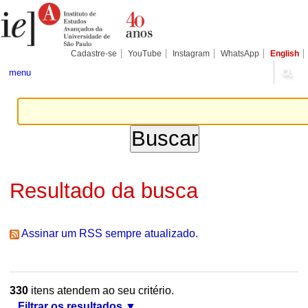
Ir
Ferramentas
Seções
para
Pessoais
o
conteúdo.
|
Cadastre-se
YouTube
Instagram
WhatsApp
English
Ir
para
menu
a
navegação
Resultado da busca
Assinar um RSS sempre atualizado.
330
itens atendem ao seu critério.
Filtrar os resultados