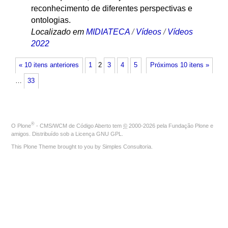
reconhecimento de diferentes perspectivas e
ontologias.
Localizado em
MIDIATECA
/
Vídeos
/
Vídeos
2022
« 10 itens anteriores
1
2
3
4
5
Próximos 10 itens »
…
33
®
O
Plone
- CMS/WCM de Código Aberto
tem
©
2000-2026 pela
Fundação Plone
e
amigos. Distribuído sob a
Licença GNU GPL
.
This Plone Theme brought to you by
Simples Consultoria
.