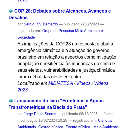
COP 28: Debates sobre Alcances, Avanços e
Desafios
por
Sergio R V Bernardo
—
publicado
22/12/2023
—
registrado em:
Grupo de Pesquisa Meio Ambiente e
Sociedade
As implicações da COP28 na resposta global à
emergência climática e a atuação do governo
brasileiro em relação a aspectos como mitigação,
adaptação e resiliência às mudanças do clima e
seus efeitos, vulnerabilidades e justiça climática
foram debatidas neste encontro.
Localizado em
MIDIATECA
/
Vídeos
/
Vídeos
2023
Lançamento do livro "Fronteiras e Águas
Transfronteiriças na Bacia do Prata"
por
Jorge Paulo Soares
—
publicado
06/12/2023
—
última
modificação
19/02/2024 10:25
— registrado em:
Ciencias
Ambientais
,
Gestão pública
,
Evento público
,
Meio Ambiente
,