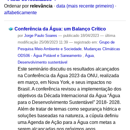
Ordenar por
relevância
·
data (mais recente primeiro)
·
alfabeticamente
Conferência da Água: um Balanço Crítico
por
Jorge Paulo Soares
—
publicado
18/04/2023
—
última
modificação
25/08/2023 11:39
— registrado em:
Grupo de
Pesquisa Meio Ambiente e Sociedade
,
Mudanças Climáticas
ODS06 - Água Potável e Saneamento
,
Água
,
Desenvolvimento sustentável
Este seminário discutiu os resultados alcançados
na Conferência da Água 2023 da ONU, realizada
em março, em Nova York, e seus impactos no
Brasil. A conferência revisou a implementação dos
objetivos da Década Internacional da Água “Água
para o Desenvolvimento Sustentável” 2018- 2028.
Além de tratar de temas como segurança hídrica e
soluções baseadas na natureza, a cúpula definiu
uma Agenda de Ação para a Água com metas a
serem alcançadas nos próximos anos.