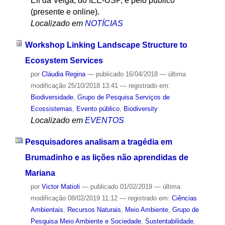
Eli da Veiga, do IEE-USP, e pelo público
(presente e online).
Localizado em
NOTÍCIAS
Workshop Linking Landscape Structure to
Ecosystem Services
por
Cláudia Regina
—
publicado
16/04/2018
—
última
modificação
25/10/2018 13:41
— registrado em:
Biodiversidade
,
Grupo de Pesquisa Serviços de
Ecossistemas
,
Evento público
,
Biodiversity
Localizado em
EVENTOS
Pesquisadores analisam a tragédia em
Brumadinho e as lições não aprendidas de
Mariana
por
Victor Matioli
—
publicado
01/02/2019
—
última
modificação
08/02/2019 11:12
— registrado em:
Ciências
Ambientais
,
Recursos Naturais
,
Meio Ambiente
,
Grupo de
Pesquisa Meio Ambiente e Sociedade
,
Sustentabilidade
,