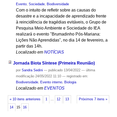
Evento
,
Sociedade
,
Biodiversidade
Com o intuito de refletir sobre as causas do
desastre e a incapacidade de aprendizado frente
à reincidência de tragédias evitáveis, o Grupo de
Pesquisa Meio Ambiente e Sociedade do IEA
realizará o evento "Brumadinho Pós-Mariana:
Lições Não Aprendidas", no dia 14 de fevereiro, a
partir das 14h.
Localizado em
NOTÍCIAS
Jornada Biota Síntese (Primeira Reunião)
por
Sandra Sedini
—
publicado
13/04/2022
—
última
modificação
24/05/2022 11:10
— registrado em:
Biodiversidade
,
Evento interno
,
Biologia
Localizado em
EVENTOS
« 10 itens anteriores
1
…
12
13
Próximos 7 itens »
14
15
16