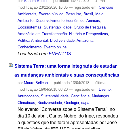
por
Sandra Sedini
—
publicado
14/09/2020
—
última
modificação
23/12/2020 16:35
— registrado em:
Ciências
Ambientais
,
Evento público
,
Pesquisa
,
Brasil
,
Meio
Ambiente
,
Desenvolvimento Econômico
,
Animais
,
Ecossistemas
,
Sustentabilidade
,
Grupo de Pesquisa
Amazônia em Transformação: História e Perspectivas
,
Política Ambiental
,
Biodiversidade
,
Amazônia
,
Conhecimento
,
Evento online
Localizado em
EVENTOS
Sistema Terra: uma forma integrada de estudar
as mudanças ambientais e suas consequências
por
Mauro Bellesa
—
publicado
13/04/2018
—
última
modificação
16/04/2018 08:20
— registrado em:
Evento
,
Antropoceno
,
Sustentabilidade
,
Geociência
,
Mudanças
Climáticas
,
Biodiversidade
,
Geologia
,
capa
No evento "Conversa sobe o Sistema Terra", no
dia 10 de abril, Carlos Nobre, do Inpe, respondeu
a questões que lhe foram apresentadas por José