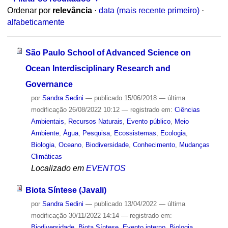
Ordenar por
relevância
·
data (mais recente primeiro)
·
alfabeticamente
São Paulo School of Advanced Science on
Ocean Interdisciplinary Research and
Governance
por
Sandra Sedini
—
publicado
15/06/2018
—
última
modificação
26/08/2022 10:12
— registrado em:
Ciências
Ambientais
,
Recursos Naturais
,
Evento público
,
Meio
Ambiente
,
Água
,
Pesquisa
,
Ecossistemas
,
Ecologia
,
Biologia
,
Oceano
,
Biodiversidade
,
Conhecimento
,
Mudanças
Climáticas
Localizado em
EVENTOS
Biota Síntese (Javali)
por
Sandra Sedini
—
publicado
13/04/2022
—
última
modificação
30/11/2022 14:14
— registrado em:
Biodiversidade
,
Biota Síntese
,
Evento interno
,
Biologia