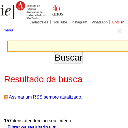
Ir
Ferramentas
Seções
para
Pessoais
o
conteúdo.
|
Cadastre-se
YouTube
Instagram
WhatsApp
English
Ir
para
menu
a
navegação
Resultado da busca
Assinar um RSS sempre atualizado.
157
itens atendem ao seu critério.
Filtrar os resultados