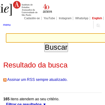
Ir
Ferramentas
Seções
para
Pessoais
o
conteúdo.
|
Cadastre-se
YouTube
Instagram
WhatsApp
English
Ir
para
menu
a
navegação
Resultado da busca
Assinar um RSS sempre atualizado.
165
itens atendem ao seu critério.
Filtrar os resultados