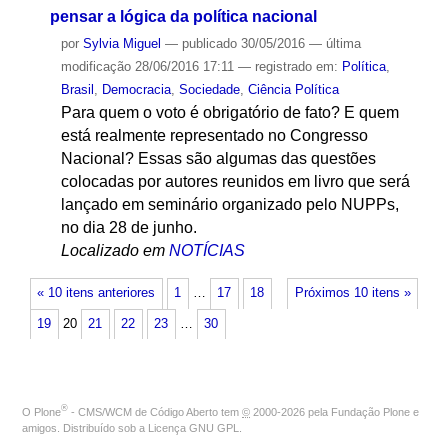
pensar a lógica da política nacional
por
Sylvia Miguel
—
publicado
30/05/2016
—
última
modificação
28/06/2016 17:11
— registrado em:
Política
,
Brasil
,
Democracia
,
Sociedade
,
Ciência Política
Para quem o voto é obrigatório de fato? E quem
está realmente representado no Congresso
Nacional? Essas são algumas das questões
colocadas por autores reunidos em livro que será
lançado em seminário organizado pelo NUPPs,
no dia 28 de junho.
Localizado em
NOTÍCIAS
« 10 itens anteriores
1
…
17
18
Próximos 10 itens »
19
20
21
22
23
…
30
®
O
Plone
- CMS/WCM de Código Aberto
tem
©
2000-2026 pela
Fundação Plone
e
amigos. Distribuído sob a
Licença GNU GPL
.