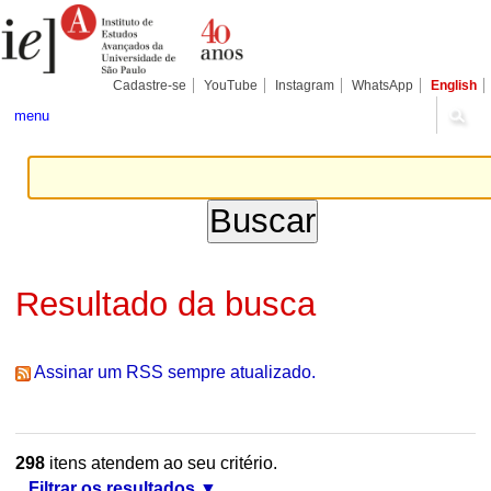
Ir
Ferramentas
Seções
para
Pessoais
o
conteúdo.
|
Cadastre-se
YouTube
Instagram
WhatsApp
English
Ir
para
menu
a
navegação
Resultado da busca
Assinar um RSS sempre atualizado.
298
itens atendem ao seu critério.
Filtrar os resultados