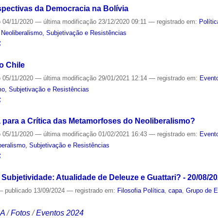
spectivas da Democracia na Bolívia
o
04/11/2020
—
última modificação
23/12/2020 09:11
— registrado em:
Polític
Neoliberalismo, Subjetivação e Resistências
S
o Chile
o
05/11/2020
—
última modificação
29/01/2021 12:14
— registrado em:
Evento
o, Subjetivação e Resistências
S
para a Crítica das Metamorfoses do Neoliberalismo?
o
05/11/2020
—
última modificação
01/02/2021 16:43
— registrado em:
Evento
eralismo, Subjetivação e Resistências
S
 Subjetividade: Atualidade de Deleuze e Guattari? - 20/08/2
—
publicado
13/09/2024
— registrado em:
Filosofia Política
,
capa
,
Grupo de E
CA
/
Fotos
/
Eventos 2024