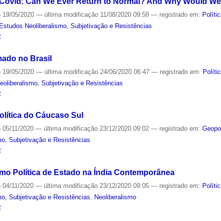
f Covid: Can We Ever Return to Normal? And Why Would We
o
19/05/2020
—
última modificação
11/08/2020 09:58
— registrado em:
Políti
Estudos Neoliberalismo, Subjetivação e Resistências
S
ado no Brasil
o
19/05/2020
—
última modificação
24/06/2020 06:47
— registrado em:
Políti
oliberalismo, Subjetivação e Resistências
S
lítica do Cáucaso Sul
o
05/11/2020
—
última modificação
23/12/2020 09:02
— registrado em:
Geopol
o, Subjetivação e Resistências
S
mo Política de Estado na Índia Contemporânea
o
04/11/2020
—
última modificação
23/12/2020 09:05
— registrado em:
Políti
o, Subjetivação e Resistências
,
Neoliberalismo
S