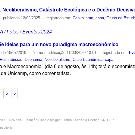
Neoliberalismo, Catástrofe Ecológica e o Decênio Decisivo
—
publicado
12/02/2025
— registrado em:
Capitalismo
,
capa
,
Grupo de Estudo
CA
/
Fotos
/
Eventos 2024
õe ideias para um novo paradigma macroeconômico
cado
18/07/2019
—
última modificação
11/03/2020 10:01
— registrado em:
Ev
 Resistências
,
Economia
,
Neoliberalismo
,
Crise Econômica
,
capa
o e Macroeconomia" (dia 8 de agosto, às 14h) terá o economi
 da Unicamp, como comentarista.
S
5
6
000-2026 pela
Fundação Plone
e amigos. Distribuído sob a
Licença GNU GPL
.
nsultoria
.