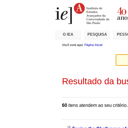
Ir
Ferramentas
Seções
para
Pessoais
o
conteúdo.
|
Ir
para
a
O IEA
PESQUISA
PESS
navegação
Você está aqui:
Página Inicial
Resultado da bu
60
itens atendem ao seu critério.