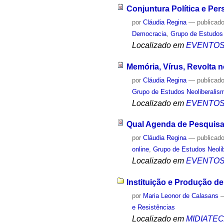
Conjuntura Política e Per
por
Cláudia Regina
—
publicad
Democracia
,
Grupo de Estudos 
Localizado em
EVENTO
Memória, Vírus, Revolta n
por
Cláudia Regina
—
publicad
Grupo de Estudos Neoliberalism
Localizado em
EVENTO
Qual Agenda de Pesquisa 
por
Cláudia Regina
—
publicad
online
,
Grupo de Estudos Neolib
Localizado em
EVENTO
Instituição e Produção de
por
Maria Leonor de Calasans
e Resistências
Localizado em
MIDIATE