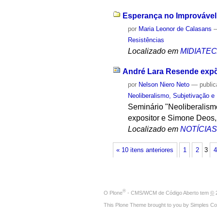
Esperança no Improvável: 
por
Maria Leonor de Calasans
Resistências
Localizado em
MIDIATE
André Lara Resende exp
por
Nelson Niero Neto
—
publi
Neoliberalismo, Subjetivação e
Seminário "Neoliberalism
expositor e Simone Deos,
Localizado em
NOTÍCIA
« 10 itens anteriores
1
2
3
4
®
O
Plone
- CMS/WCM de Código Aberto
tem
©
2
This Plone Theme brought to you by
Simples Co