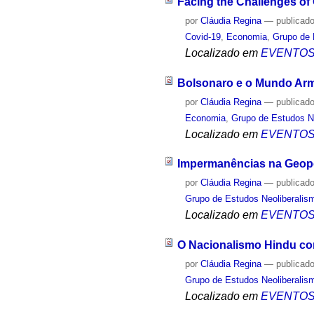
Facing the Challenges o
por
Cláudia Regina
—
publicad
Covid-19
,
Economia
,
Grupo de 
Localizado em
EVENTO
Bolsonaro e o Mundo Arm
por
Cláudia Regina
—
publicad
Economia
,
Grupo de Estudos Ne
Localizado em
EVENTO
Impermanências na Geopo
por
Cláudia Regina
—
publicad
Grupo de Estudos Neoliberalism
Localizado em
EVENTO
O Nacionalismo Hindu co
por
Cláudia Regina
—
publicad
Grupo de Estudos Neoliberalism
Localizado em
EVENTO