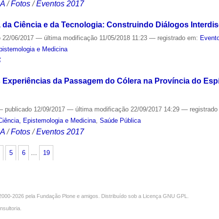
CA
/
Fotos
/
Eventos 2017
da Ciência e da Tecnologia: Construindo Diálogos Interdis
o
22/06/2017
—
última modificação
11/05/2018 11:23
— registrado em:
Evento
Epistemologia e Medicina
S
 Experiências da Passagem do Cólera na Província do Espír
—
publicado
12/09/2017
—
última modificação
22/09/2017 14:29
— registrad
Ciência, Epistemologia e Medicina
,
Saúde Pública
CA
/
Fotos
/
Eventos 2017
5
6
…
19
000-2026 pela
Fundação Plone
e amigos. Distribuído sob a
Licença GNU GPL
.
nsultoria
.