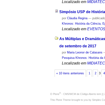
Localizado em
MIDIATE
Simpósio USP de História 
por
Cláudia Regina
—
publicad
Khronos: História da Ciência, 
Localizado em
EVENTO
As Múltiplas e Dramáticas
de setembro de 2017
por
Maria Leonor de Calasans
Pesquisa Khronos: História da 
Localizado em
MIDIATE
« 10 itens anteriores
1
2
3
4
®
O
Plone
- CMS/WCM de Código Aberto
tem
©
2
This Plone Theme brought to you by
Simples Co