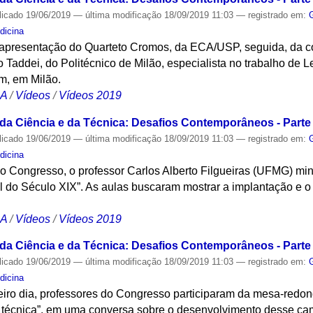
licado
19/06/2019
—
última modificação
18/09/2019 11:03
— registrado em:
dicina
apresentação do Quarteto Cromos, da ECA/USP, seguida, da co
o Taddei, do Politécnico de Milão, especialista no trabalho de L
, em Milão.
CA
/
Vídeos
/
Vídeos 2019
 da Ciência e da Técnica: Desafios Contemporâneos - Parte 
licado
19/06/2019
—
última modificação
18/09/2019 11:03
— registrado em:
dicina
do Congresso, o professor Carlos Alberto Filgueiras (UFMG) min
il do Século XIX”. As aulas buscaram mostrar a implantação e 
CA
/
Vídeos
/
Vídeos 2019
 da Ciência e da Técnica: Desafios Contemporâneos - Parte 
licado
19/06/2019
—
última modificação
18/09/2019 11:03
— registrado em:
dicina
iro dia, professores do Congresso participaram da mesa-redo
 e técnica”, em uma conversa sobre o desenvolvimento desse ca