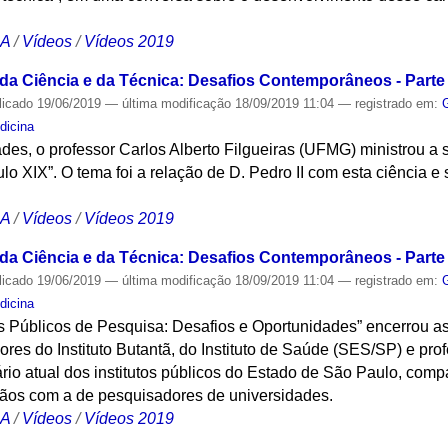
CA
/
Vídeos
/
Vídeos 2019
 da Ciência e da Técnica: Desafios Contemporâneos - Parte 
licado
19/06/2019
—
última modificação
18/09/2019 11:04
— registrado em:
dicina
des, o professor Carlos Alberto Filgueiras (UFMG) ministrou a
lo XIX”. O tema foi a relação de D. Pedro II com esta ciência 
CA
/
Vídeos
/
Vídeos 2019
 da Ciência e da Técnica: Desafios Contemporâneos - Parte 
licado
19/06/2019
—
última modificação
18/09/2019 11:04
— registrado em:
dicina
os Públicos de Pesquisa: Desafios e Oportunidades” encerrou a
es do Instituto Butantã, do Instituto de Saúde (SES/SP) e pro
rio atual dos institutos públicos do Estado de São Paulo, com
ãos com a de pesquisadores de universidades.
CA
/
Vídeos
/
Vídeos 2019