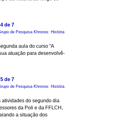
4 de 7
Grupo de Pesquisa Khronos: História
 segunda aula do curso “A
e sua atuação para desenvolvê-
5 de 7
Grupo de Pesquisa Khronos: História
s atividades do segundo dia
fessores da Poli e da FFLCH,
parando a situação dos