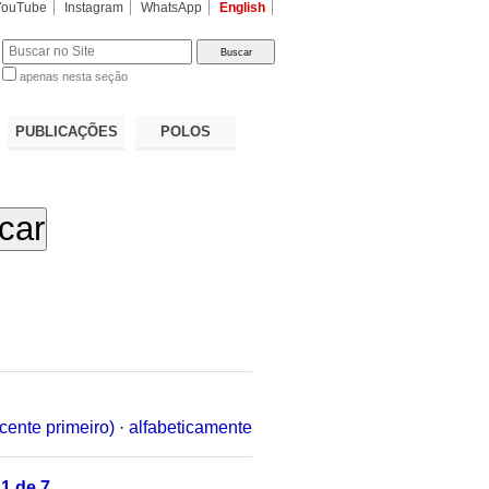
YouTube
Instagram
WhatsApp
English
apenas nesta seção
a…
PUBLICAÇÕES
POLOS
cente primeiro)
·
alfabeticamente
1 de 7