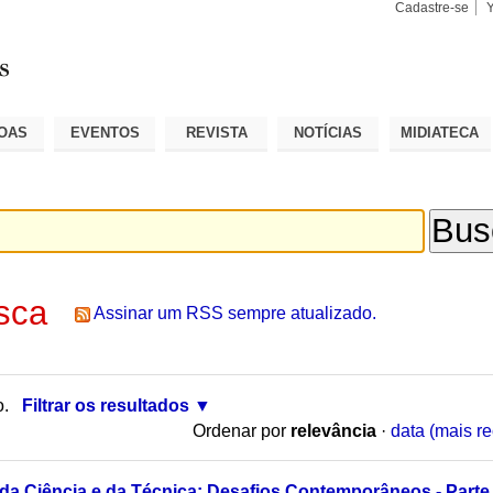
Cadastre-se
Busca
Busca
Avançad
OAS
EVENTOS
REVISTA
NOTÍCIAS
MIDIATECA
sca
Assinar um RSS sempre atualizado.
o.
Filtrar os resultados
Ordenar por
relevância
·
data (mais re
 da Ciência e da Técnica: Desafios Contemporâneos - Parte 