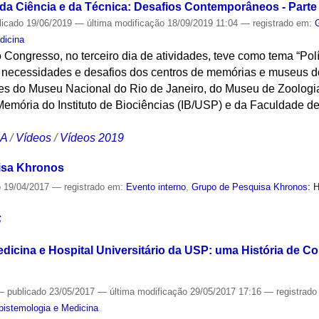
 da Ciência e da Técnica: Desafios Contemporâneos - Parte 
licado
19/06/2019
—
última modificação
18/09/2019 11:04
— registrado em:
dicina
 Congresso, no terceiro dia de atividades, teve como tema “Po
as necessidades e desafios dos centros de memórias e museus do
tes do Museu Nacional do Rio de Janeiro, do Museu de Zoolog
Memória do Instituto de Biociências (IB/USP) e da Faculdade d
CA
/
Vídeos
/
Vídeos 2019
isa Khronos
o
19/04/2017
— registrado em:
Evento interno
,
Grupo de Pesquisa Khronos: Hi
S
dicina e Hospital Universitário da USP: uma História de C
—
publicado
23/05/2017
—
última modificação
29/05/2017 17:16
— registrad
Epistemologia e Medicina