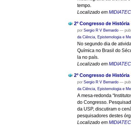
tempo.
Localizado em
MIDIATE
2º Congresso de História
por
Sergio R V Bernardo
—
pub
da Ciência, Epistemologia e Me
No segundo dia de ativida
Química no Brasil do Sécu
la no país.
Localizado em
MIDIATE
2º Congresso de História
por
Sergio R V Bernardo
—
pub
da Ciência, Epistemologia e Me
A mesa-redonda “Institut
do Congresso. Pesquisador
da USP, discutiram o cená
pesquisadores destes órg
Localizado em
MIDIATE