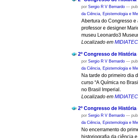
por
Sergio R V Bernardo
—
pub
da Ciência, Epistemologia e Me
Abertura do Congresso e 
professor e designer Mari
museu Leonardo3 Museum
Localizado em
MIDIATE
2º Congresso de História
por
Sergio R V Bernardo
—
pub
da Ciência, Epistemologia e Me
Na tarde do primeiro dia 
curso “A Química no Bras
no Brasil Imperial.
Localizado em
MIDIATE
2º Congresso de História
por
Sergio R V Bernardo
—
pub
da Ciência, Epistemologia e Me
No encerramento do prime
historiografia da ciência