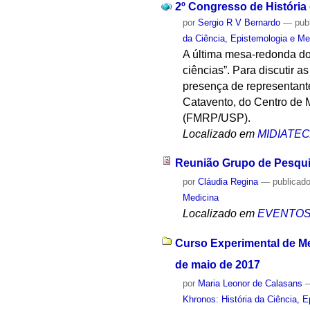
2º Congresso de História
por
Sergio R V Bernardo
—
pub
da Ciência, Epistemologia e Me
A última mesa-redonda do
ciências”. Para discutir 
presença de representan
Catavento, do Centro de 
(FMRP/USP).
Localizado em
MIDIATE
Reunião Grupo de Pesqu
por
Cláudia Regina
—
publicad
Medicina
Localizado em
EVENTO
Curso Experimental de Me
de maio de 2017
por
Maria Leonor de Calasans
Khronos: História da Ciência, 