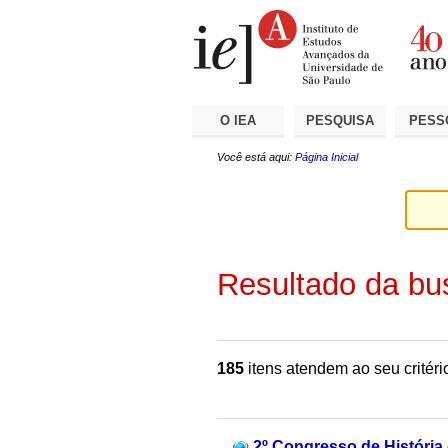
Ir
Ferramentas
Seções
para
Pessoais
o
conteúdo.
|
Ir
para
a
O IEA
PESQUISA
PESS
navegação
Você está aqui:
Página Inicial
Resultado da bu
185
itens atendem ao seu critéri
2º Congresso de História