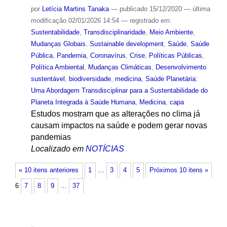
por
Letícia Martins Tanaka
—
publicado
15/12/2020
—
última
modificação
02/01/2026 14:54
— registrado em:
Sustentabilidade
,
Transdisciplinaridade
,
Meio Ambiente
,
Mudanças Globais
,
Sustainable development
,
Saúde
,
Saúde
Pública
,
Pandemia
,
Coronavírus
,
Crise
,
Políticas Públicas
,
Política Ambiental
,
Mudanças Climáticas
,
Desenvolvimento
sustentável
,
biodiversidade
,
medicina
,
Saúde Planetária:
Uma Abordagem Transdisciplinar para a Sustentabilidade do
Planeta Integrada à Saúde Humana
,
Medicina
,
capa
Estudos mostram que as alterações no clima já
causam impactos na saúde e podem gerar novas
pandemias
Localizado em
NOTÍCIAS
« 10 itens anteriores
1
…
3
4
5
Próximos 10 itens »
6
7
8
9
…
37