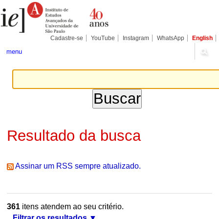
Ir
Ferramentas
Seções
para
Pessoais
o
conteúdo.
|
Cadastre-se
YouTube
Instagram
WhatsApp
English
Ir
para
menu
a
navegação
Resultado da busca
Assinar um RSS sempre atualizado.
361
itens atendem ao seu critério.
Filtrar os resultados