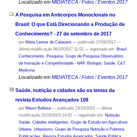
Localizado em
MIDIATECA
/
Fotos
/
Eventos 2017
A Pesquisa em Anticorpos Monoclonais no
Brasil: O que Está Direcionando a Produção de
Conhecimento? - 27 de setembro de 2017
por
Maria Leonor de Calasans
—
publicado
27/09/2017
—
última modificação
06/10/2017 11:02
— registrado em:
Brasil
,
Conhecimento
,
Pesquisa
,
Grupo de Pesquisa Observatório
da Inovação e Competitividade - NAP
,
Biologia
,
Saúde
,
C&T
,
Medicina
Localizado em
MIDIATECA
/
Fotos
/
Eventos 2017
Saúde, nutrição e cidades são os temas da
revista Estudos Avançados 109
por
Mauro Bellesa
—
publicado
23/10/2023
—
última
modificação
25/10/2023 14:02
— registrado em:
Nutrição
,
Saúde
,
Cidades inteligentes
,
Grupo de Estudo em Agricultura
Urbana
,
Urbanismo
,
Grupo de Pesquisa Nutrição e Pobreza
,
Publicações
,
Revista Estudos Avançados
,
Saúde Pública
,