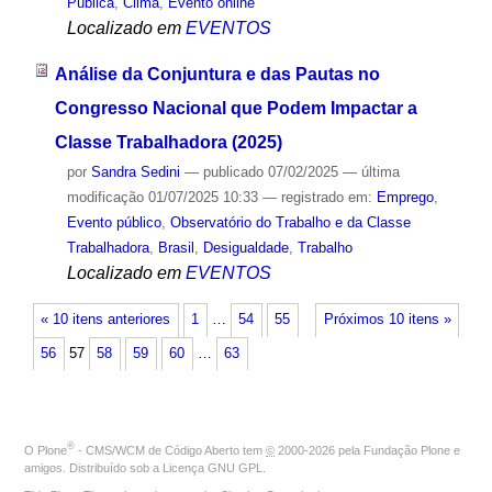
Pública
,
Clima
,
Evento online
Localizado em
EVENTOS
Análise da Conjuntura e das Pautas no
Congresso Nacional que Podem Impactar a
Classe Trabalhadora (2025)
por
Sandra Sedini
—
publicado
07/02/2025
—
última
modificação
01/07/2025 10:33
— registrado em:
Emprego
,
Evento público
,
Observatório do Trabalho e da Classe
Trabalhadora
,
Brasil
,
Desigualdade
,
Trabalho
Localizado em
EVENTOS
« 10 itens anteriores
1
…
54
55
Próximos 10 itens »
56
57
58
59
60
…
63
®
O
Plone
- CMS/WCM de Código Aberto
tem
©
2000-2026 pela
Fundação Plone
e
amigos. Distribuído sob a
Licença GNU GPL
.