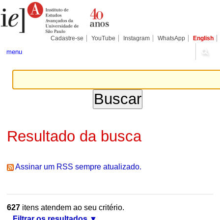
Ir
Ferramentas
Seções
para
Pessoais
o
conteúdo.
|
Cadastre-se
YouTube
Instagram
WhatsApp
English
Ir
para
menu
a
navegação
Resultado da busca
Assinar um RSS sempre atualizado.
627
itens atendem ao seu critério.
Filtrar os resultados