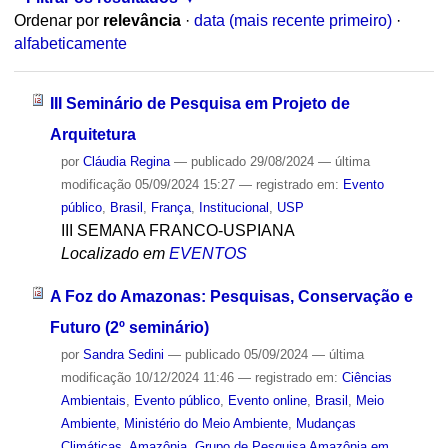
Ordenar por
relevância
·
data (mais recente primeiro)
·
alfabeticamente
III Seminário de Pesquisa em Projeto de
Arquitetura
por
Cláudia Regina
—
publicado
29/08/2024
—
última
modificação
05/09/2024 15:27
— registrado em:
Evento
público
,
Brasil
,
França
,
Institucional
,
USP
III SEMANA FRANCO-USPIANA
Localizado em
EVENTOS
A Foz do Amazonas: Pesquisas, Conservação e
Futuro (2º seminário)
por
Sandra Sedini
—
publicado
05/09/2024
—
última
modificação
10/12/2024 11:46
— registrado em:
Ciências
Ambientais
,
Evento público
,
Evento online
,
Brasil
,
Meio
Ambiente
,
Ministério do Meio Ambiente
,
Mudanças
Climáticas
,
Amazônia
,
Grupo de Pesquisa Amazônia em