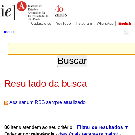
Ir
Ferramentas
Seções
para
Pessoais
o
conteúdo.
|
Cadastre-se
YouTube
Instagram
WhatsApp
English
Ir
para
menu
a
navegação
Resultado da busca
Assinar um RSS sempre atualizado.
86
itens atendem ao seu critério.
Filtrar os resultados
Ordenar por
relevância
·
data (mais recente primeiro)
·