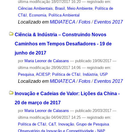
última modificação
18/07/2017 16:20
— registrado em:
Ciências Ambientais
,
Brasil
,
Meio Ambiente
,
Política de
CT&I
,
Economia
,
Política Ambiental
Localizado em
MIDIATECA
/
Fotos
/
Eventos 2017
Ciência & Indústria – Construindo Novos
Caminhos em Tempos Desafiadores - 19 de
junho de 2017
por
Maria Leonor de Calasans
—
publicado
19/06/2017
—
última modificação
28/06/2017 14:06
— registrado em:
Pesquisa
,
ACIESP
,
Política de CT&I
,
Indústria
,
USP
Localizado em
MIDIATECA
/
Fotos
/
Eventos 2017
Inovação e Cadeias de Valor: Lições da China -
20 de março de 2017
por
Maria Leonor de Calasans
—
publicado
20/03/2017
—
última modificação
04/04/2017 14:25
— registrado em:
Política de CT&I
,
C&T
,
Inovação
,
Grupo de Pesquisa
Observatório da Inovação e Competitividade - NAP