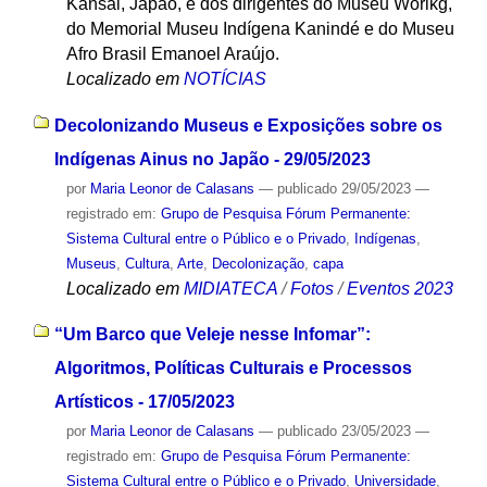
Kansai, Japão, e dos dirigentes do Museu Worikg,
do Memorial Museu Indígena Kanindé e do Museu
Afro Brasil Emanoel Araújo.
Localizado em
NOTÍCIAS
Decolonizando Museus e Exposições sobre os
Indígenas Ainus no Japão - 29/05/2023
por
Maria Leonor de Calasans
—
publicado
29/05/2023
—
registrado em:
Grupo de Pesquisa Fórum Permanente:
Sistema Cultural entre o Público e o Privado
,
Indígenas
,
Museus
,
Cultura
,
Arte
,
Decolonização
,
capa
Localizado em
MIDIATECA
/
Fotos
/
Eventos 2023
“Um Barco que Veleje nesse Infomar”:
Algoritmos, Políticas Culturais e Processos
Artísticos - 17/05/2023
por
Maria Leonor de Calasans
—
publicado
23/05/2023
—
registrado em:
Grupo de Pesquisa Fórum Permanente:
Sistema Cultural entre o Público e o Privado
,
Universidade
,