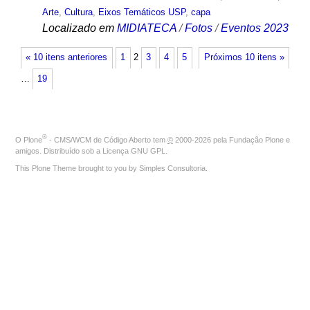
Arte
,
Cultura
,
Eixos Temáticos USP
,
capa
Localizado em
MIDIATECA
/
Fotos
/
Eventos 2023
« 10 itens anteriores
1
2
3
4
5
Próximos 10 itens »
…
19
®
O
Plone
- CMS/WCM de Código Aberto
tem
©
2000-2026 pela
Fundação Plone
e
amigos. Distribuído sob a
Licença GNU GPL
.
This Plone Theme brought to you by
Simples Consultoria
.