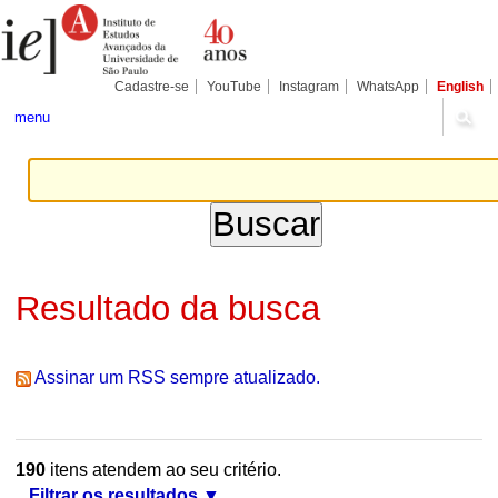
Ir
Ferramentas
Seções
para
Pessoais
o
conteúdo.
|
Cadastre-se
YouTube
Instagram
WhatsApp
English
Ir
para
menu
a
navegação
Resultado da busca
Assinar um RSS sempre atualizado.
190
itens atendem ao seu critério.
Filtrar os resultados