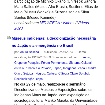
participação de Michiko Okano (Unifesp); Sandra
Mara Salles (Museu Afro Brasil); Susilene Elias de
Melo (Museu Worikg); e Suzenalson da Silva
Santos (Museu Kanindé).
Localizado em
MIDIATECA
/
Vídeos
/
Vídeos
2023
Museus indígenas: a decolonização necessária
no Japão e a emergência no Brasil
por
Mauro Bellesa
—
publicado
02/06/2023
—
última
modificação
19/09/2024 09:05
— registrado em:
Evento
,
Grupo de Pesquisa Fórum Permanente: Sistema Cultural
entre o Público e o Privado
,
Japão
,
Indígenas
,
capa Cátedra
Olavo Setubal
,
Negros
,
Cultura
,
Cátedra Olavo Setubal
,
Decolonização
,
capa
No dia 29 de maio, realizou-se o seminário
Decolonizando Museus e Exposições sobre os
Indígenas Ainus no Japão, com exposição da
socióloga cultural Mariko Murata, da Universidade