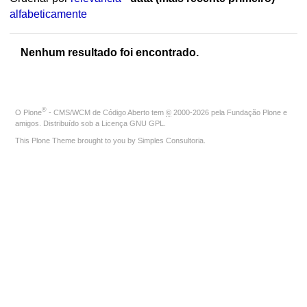
alfabeticamente
Nenhum resultado foi encontrado.
®
O
Plone
- CMS/WCM de Código Aberto
tem
©
2000-2026 pela
Fundação Plone
e
amigos. Distribuído sob a
Licença GNU GPL
.
This Plone Theme brought to you by
Simples Consultoria
.