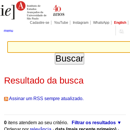
Ir
Ferramentas
para
Pessoais
o
conteúdo.
|
Cadastre-se
YouTube
Instagram
WhatsApp
English
Ir
para
menu
a
navegação
Resultado da busca
Assinar um RSS sempre atualizado.
0
itens atendem ao seu critério.
Filtrar os resultados
Ordenar por
relevância
·
data (mais recente primeiro)
·