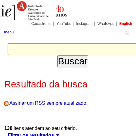
Ir
Ferramentas
Seções
para
Pessoais
o
conteúdo.
|
Cadastre-se
YouTube
Instagram
WhatsApp
English
Ir
para
menu
a
navegação
Resultado da busca
Assinar um RSS sempre atualizado.
138
itens atendem ao seu critério.
Filtrar os resultados