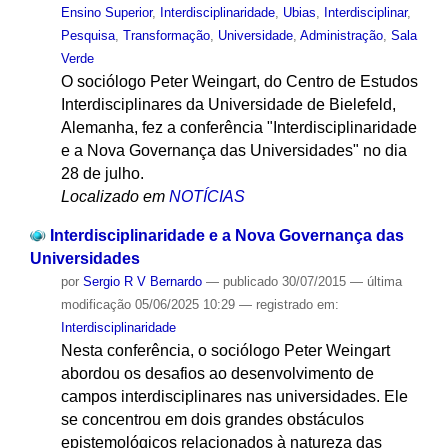
Ensino Superior
,
Interdisciplinaridade
,
Ubias
,
Interdisciplinar
,
Pesquisa
,
Transformação
,
Universidade
,
Administração
,
Sala
Verde
O sociólogo Peter Weingart, do Centro de Estudos
Interdisciplinares da Universidade de Bielefeld,
Alemanha, fez a conferência "Interdisciplinaridade
e a Nova Governança das Universidades" no dia
28 de julho.
Localizado em
NOTÍCIAS
Interdisciplinaridade e a Nova Governança das
Universidades
por
Sergio R V Bernardo
—
publicado
30/07/2015
—
última
modificação
05/06/2025 10:29
— registrado em:
Interdisciplinaridade
Nesta conferência, o sociólogo Peter Weingart
abordou os desafios ao desenvolvimento de
campos interdisciplinares nas universidades. Ele
se concentrou em dois grandes obstáculos
epistemológicos relacionados à natureza das