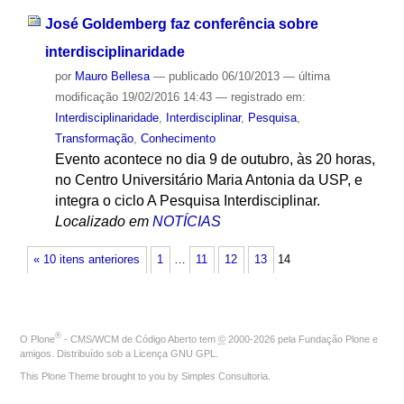
José Goldemberg faz conferência sobre
interdisciplinaridade
por
Mauro Bellesa
—
publicado
06/10/2013
—
última
modificação
19/02/2016 14:43
— registrado em:
Interdisciplinaridade
,
Interdisciplinar
,
Pesquisa
,
Transformação
,
Conhecimento
Evento acontece no dia 9 de outubro, às 20 horas,
no Centro Universitário Maria Antonia da USP, e
integra o ciclo A Pesquisa Interdisciplinar.
Localizado em
NOTÍCIAS
« 10 itens anteriores
1
…
11
12
13
14
®
O
Plone
- CMS/WCM de Código Aberto
tem
©
2000-2026 pela
Fundação Plone
e
amigos. Distribuído sob a
Licença GNU GPL
.
This Plone Theme brought to you by
Simples Consultoria
.