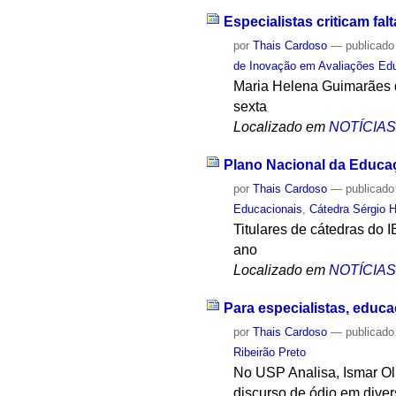
Especialistas criticam fa
por
Thais Cardoso
—
publicado
de Inovação em Avaliações Ed
Maria Helena Guimarães 
sexta
Localizado em
NOTÍCIA
Plano Nacional da Educaçã
por
Thais Cardoso
—
publicado
Educacionais
,
Cátedra Sérgio H
Titulares de cátedras do
ano
Localizado em
NOTÍCIA
Para especialistas, educa
por
Thais Cardoso
—
publicado
Ribeirão Preto
No USP Analisa, Ismar Ol
discurso de ódio em diver