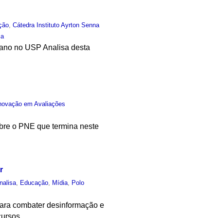
ção
,
Cátedra Instituto Ayrton Senna
sa
ano no USP Analisa desta
 Inovação em Avaliações
bre o PNE que termina neste
r
nalisa
,
Educação
,
Mídia
,
Polo
 para combater desinformação e
cursos