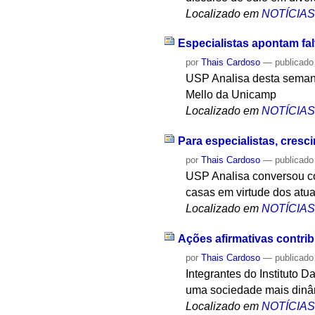
Localizado em
NOTÍCIA
Especialistas apontam fal
por
Thais Cardoso
—
publicado
USP Analisa desta seman
Mello da Unicamp
Localizado em
NOTÍCIA
Para especialistas, cresc
por
Thais Cardoso
—
publicado
USP Analisa conversou c
casas em virtude dos atu
Localizado em
NOTÍCIA
Ações afirmativas contri
por
Thais Cardoso
—
publicado
Integrantes do Instituto 
uma sociedade mais dinâm
Localizado em
NOTÍCIA