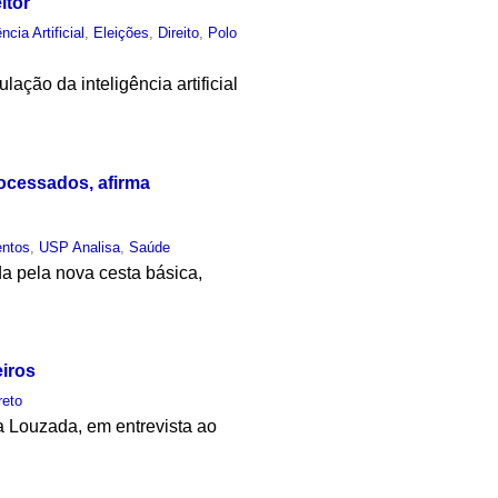
itor
ência Artificial
,
Eleições
,
Direito
,
Polo
ção da inteligência artificial
ocessados, afirma
entos
,
USP Analisa
,
Saúde
da pela nova cesta básica,
eiros
reto
 Louzada, em entrevista ao