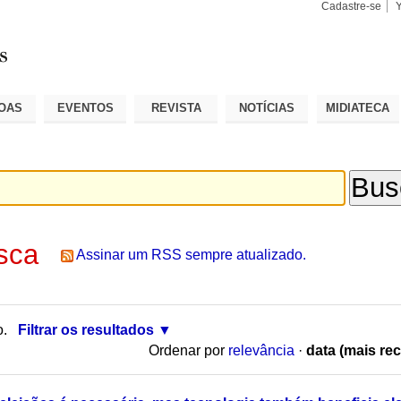
Cadastre-se
Busca
Busca
Avançad
OAS
EVENTOS
REVISTA
NOTÍCIAS
MIDIATECA
sca
Assinar um RSS sempre atualizado.
o.
Filtrar os resultados
Ordenar por
relevância
·
data (mais rec