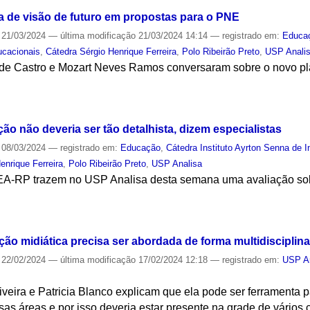
lta de visão de futuro em propostas para o PNE
21/03/2024
—
última modificação
21/03/2024 14:14
— registrado em:
Educa
ucacionais
,
Cátedra Sérgio Henrique Ferreira
,
Polo Ribeirão Preto
,
USP Anali
de Castro e Mozart Neves Ramos conversaram sobre o novo pl
S
o não deveria ser tão detalhista, dizem especialistas
08/03/2024
— registrado em:
Educação
,
Cátedra Instituto Ayrton Senna de
enrique Ferreira
,
Polo Ribeirão Preto
,
USP Analisa
 IEA-RP trazem no USP Analisa desta semana uma avaliação so
S
ção midiática precisa ser abordada de forma multidisciplina
22/02/2024
—
última modificação
17/02/2024 12:18
— registrado em:
USP A
iveira e Patricia Blanco explicam que ela pode ser ferramenta
sas áreas e por isso deveria estar presente na grade de vários 