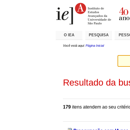
Ir
Ferramentas
Seções
para
Pessoais
o
conteúdo.
|
Ir
para
a
O IEA
PESQUISA
PESS
navegação
Você está aqui:
Página Inicial
Resultado da bu
179
itens atendem ao seu critéri