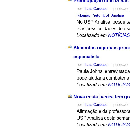
Preocupação com IA nas e
por
Thais Cardoso
—
publicado
Ribeirão Preto
,
USP Analisa
No USP Analisa, pesquisa
e as possibilidades de us
Localizado em
NOTÍCIA
Alimentos regionais prec
especialista
por
Thais Cardoso
—
publicado
Paula Johns, entrevistada
pode ajudar a combater a
Localizado em
NOTÍCIA
Nova cesta básica tem gr
por
Thais Cardoso
—
publicado
Afirmação é da professor
USP Analisa desta semana
Localizado em
NOTÍCIA