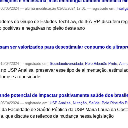
leições é necessária, mas tecnologia também beneficia ele
03/05/2024
—
última modificação
03/05/2024 17:01
— registrado em:
Intelig
dores do Grupo de Estudos TechLaw, do IEA-RP, discutem regula
o positivas e negativas no pleito deste ano
S
isam ser valorizados para desestimular consumo de ultrapr
19/04/2024
— registrado em:
Sociobiodiversidade
,
Polo Ribeirão Preto
,
Alim
 no USP Analisa, preservar esse tipo de alimentação, estimula
 fome e a obesidade
S
ande potencial de impactar positivamente saúde dos brasil
05/04/2024
— registrado em:
USP Analisa
,
Nutrição
,
Saúde
,
Polo Ribeirão P
a da Faculdade de Saúde Pública da USP Maria Laura da Costa
, que discute os reflexos da mudança nessa legislação
S