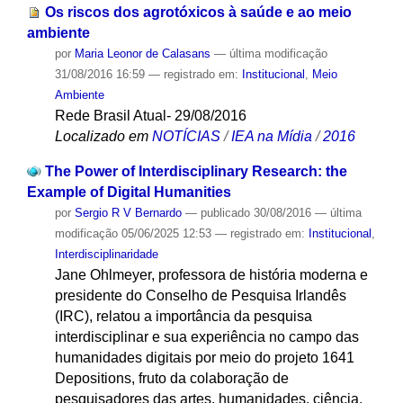
Os riscos dos agrotóxicos à saúde e ao meio
ambiente
por
Maria Leonor de Calasans
—
última modificação
31/08/2016 16:59
— registrado em:
Institucional
,
Meio
Ambiente
Rede Brasil Atual- 29/08/2016
Localizado em
NOTÍCIAS
/
IEA na Mídia
/
2016
The Power of Interdisciplinary Research: the
Example of Digital Humanities
por
Sergio R V Bernardo
—
publicado
30/08/2016
—
última
modificação
05/06/2025 12:53
— registrado em:
Institucional
,
Interdisciplinaridade
Jane Ohlmeyer, professora de história moderna e
presidente do Conselho de Pesquisa Irlandês
(IRC), relatou a importância da pesquisa
interdisciplinar e sua experiência no campo das
humanidades digitais por meio do projeto 1641
Depositions, fruto da colaboração de
pesquisadores das artes, humanidades, ciência,