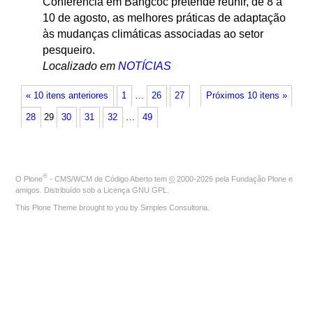
Conferência em Bangcoc pretende reunir, de 8 a
10 de agosto, as melhores práticas de adaptação
às mudanças climáticas associadas ao setor
pesqueiro.
Localizado em
NOTÍCIAS
« 10 itens anteriores
1
…
26
27
Próximos 10 itens »
28
29
30
31
32
…
49
®
O
Plone
- CMS/WCM de Código Aberto
tem
©
2000-2026 pela
Fundação Plone
e
amigos. Distribuído sob a
Licença GNU GPL
.
This Plone Theme brought to you by
Simples Consultoria
.