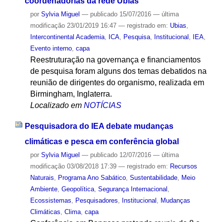
coordenadorias da rede Ubias
por
Sylvia Miguel
—
publicado
15/07/2016
—
última
modificação
23/01/2019 16:47
— registrado em:
Ubias
,
Intercontinental Academia
,
ICA
,
Pesquisa
,
Institucional
,
IEA
,
Evento interno
,
capa
Reestruturação na governança e financiamentos
de pesquisa foram alguns dos temas debatidos na
reunião de dirigentes do organismo, realizada em
Birmingham, Inglaterra.
Localizado em
NOTÍCIAS
Pesquisadora do IEA debate mudanças
climáticas e pesca em conferência global
por
Sylvia Miguel
—
publicado
12/07/2016
—
última
modificação
03/08/2018 17:39
— registrado em:
Recursos
Naturais
,
Programa Ano Sabático
,
Sustentabilidade
,
Meio
Ambiente
,
Geopolítica
,
Segurança Internacional
,
Ecossistemas
,
Pesquisadores
,
Institucional
,
Mudanças
Climáticas
,
Clima
,
capa