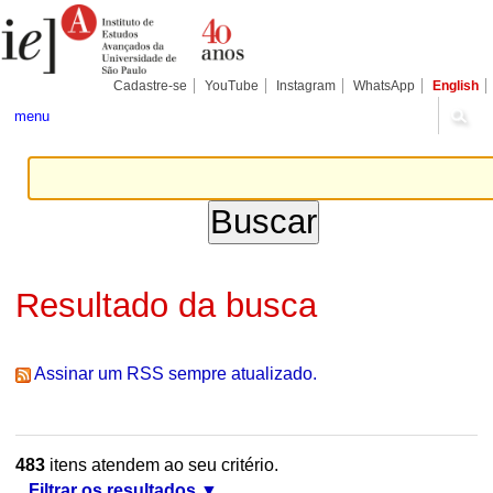
Ir
Ferramentas
Seções
para
Pessoais
o
conteúdo.
|
Cadastre-se
YouTube
Instagram
WhatsApp
English
Ir
para
menu
a
navegação
Resultado da busca
Assinar um RSS sempre atualizado.
483
itens atendem ao seu critério.
Filtrar os resultados