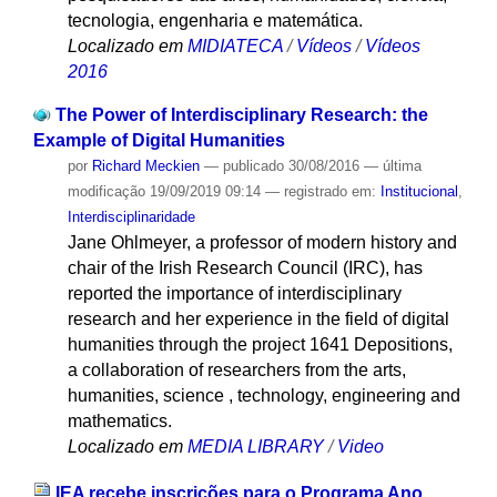
tecnologia, engenharia e matemática.
Localizado em
MIDIATECA
/
Vídeos
/
Vídeos
2016
The Power of Interdisciplinary Research: the
Example of Digital Humanities
por
Richard Meckien
—
publicado
30/08/2016
—
última
modificação
19/09/2019 09:14
— registrado em:
Institucional
,
Interdisciplinaridade
Jane Ohlmeyer, a professor of modern history and
chair of the Irish Research Council (IRC), has
reported the importance of interdisciplinary
research and her experience in the field of digital
humanities through the project 1641 Depositions,
a collaboration of researchers from the arts,
humanities, science , technology, engineering and
mathematics.
Localizado em
MEDIA LIBRARY
/
Video
IEA recebe inscrições para o Programa Ano