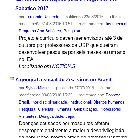
Sabático 2017
por
Fernanda Rezende
—
publicado
22/08/2016
—
última
modificação
31/08/2016 10:51
— registrado em:
Institucional
,
Programa Ano Sabático
,
Pesquisa
Projeto e currículo devem ser enviados até 3 de
outubro por professores da USP que queiram
desenvolver pesquisa por seis meses ou um ano
no IEA.
Localizado em
NOTÍCIAS
A geografia social do Zika vírus no Brasil
por
Sylvia Miguel
—
publicado
27/07/2016
—
última
modificação
09/08/2016 15:35
— registrado em:
Pobreza
,
Brasil
,
Interdisciplinaridade
,
Institucional
,
Direitos humanos
,
Pesquisa
,
Ciências Humanas
,
Globalização
,
Professores
Visitantes
,
Desigualdade
,
capa
Doenças causadas por mosquitos afetam
desproporcionalmente a maioria desprivilegiada
da população, mostra artigo de professor visitante