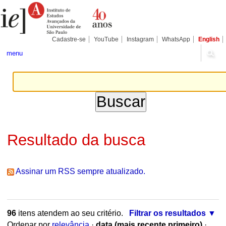
Ir
Ferramentas
Seções
para
Pessoais
o
conteúdo.
|
Cadastre-se
YouTube
Instagram
WhatsApp
English
Ir
para
menu
a
navegação
Resultado da busca
Assinar um RSS sempre atualizado.
96
itens atendem ao seu critério.
Filtrar os resultados
Ordenar por
relevância
·
data (mais recente primeiro)
·