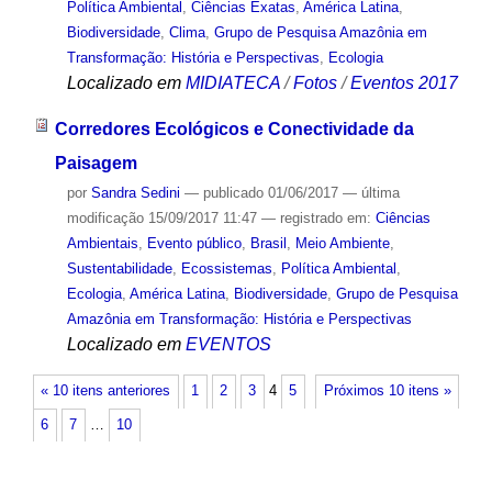
Política Ambiental
,
Ciências Exatas
,
América Latina
,
Biodiversidade
,
Clima
,
Grupo de Pesquisa Amazônia em
Transformação: História e Perspectivas
,
Ecologia
Localizado em
MIDIATECA
/
Fotos
/
Eventos 2017
Corredores Ecológicos e Conectividade da
Paisagem
por
Sandra Sedini
—
publicado
01/06/2017
—
última
modificação
15/09/2017 11:47
— registrado em:
Ciências
Ambientais
,
Evento público
,
Brasil
,
Meio Ambiente
,
Sustentabilidade
,
Ecossistemas
,
Política Ambiental
,
Ecologia
,
América Latina
,
Biodiversidade
,
Grupo de Pesquisa
Amazônia em Transformação: História e Perspectivas
Localizado em
EVENTOS
« 10 itens anteriores
1
2
3
4
5
Próximos 10 itens »
6
7
…
10