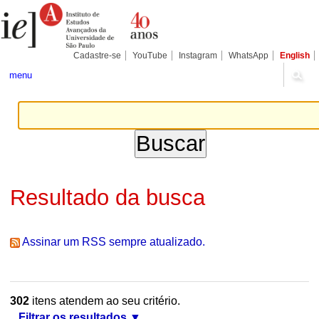
Ir
Ferramentas
Seções
para
Pessoais
o
conteúdo.
|
Cadastre-se
YouTube
Instagram
WhatsApp
English
Ir
para
menu
a
navegação
Resultado da busca
Assinar um RSS sempre atualizado.
302
itens atendem ao seu critério.
Filtrar os resultados