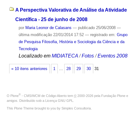
A Perspectiva Valorativa de Análise da Atividade
Científica - 25 de junho de 2008
por
Maria Leonor de Calasans
—
publicado
25/06/2008
—
última modificação
22/01/2014 17:52
— registrado em:
Grupo
de Pesquisa Filosofia, História e Sociologia da Ciência e da
Tecnologia
Localizado em
MIDIATECA
/
Fotos
/
Eventos 2008
« 10 itens anteriores
1
…
28
29
30
31
®
O
Plone
- CMS/WCM de Código Aberto
tem
©
2000-2026 pela
Fundação Plone
e
amigos. Distribuído sob a
Licença GNU GPL
.
This Plone Theme brought to you by
Simples Consultoria
.