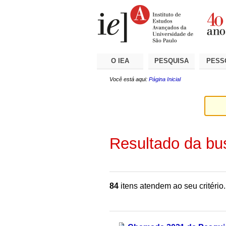
Ir
Ferramentas
Seções
para
Pessoais
o
conteúdo.
|
Ir
para
a
O IEA
PESQUISA
PESS
navegação
Você está aqui:
Página Inicial
Resultado da bu
84
itens atendem ao seu critério.