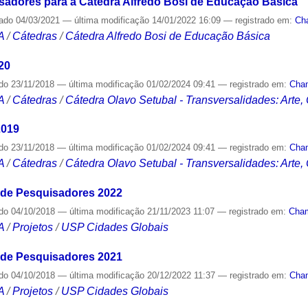
adores para a Cátedra Alfredo Bosi de Educação Básica
cado
04/03/2021
—
última modificação
14/01/2022 16:09
— registrado em:
Ch
A
/
Cátedras
/
Cátedra Alfredo Bosi de Educação Básica
20
ado
23/11/2018
—
última modificação
01/02/2024 09:41
— registrado em:
Cha
A
/
Cátedras
/
Cátedra Olavo Setubal - Transversalidades: Arte,
2019
ado
23/11/2018
—
última modificação
01/02/2024 09:41
— registrado em:
Cha
A
/
Cátedras
/
Cátedra Olavo Setubal - Transversalidades: Arte,
e Pesquisadores 2022
ado
04/10/2018
—
última modificação
21/11/2023 11:07
— registrado em:
Cha
A
/
Projetos
/
USP Cidades Globais
e Pesquisadores 2021
ado
04/10/2018
—
última modificação
20/12/2022 11:37
— registrado em:
Cha
A
/
Projetos
/
USP Cidades Globais