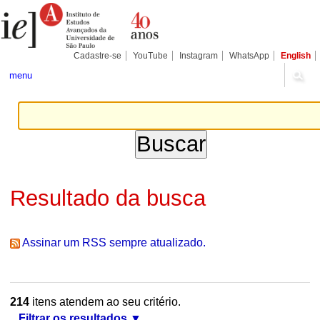
Ir
Ferramentas
Seções
para
Pessoais
o
conteúdo.
|
Cadastre-se
YouTube
Instagram
WhatsApp
English
Ir
para
menu
a
navegação
Resultado da busca
Assinar um RSS sempre atualizado.
214
itens atendem ao seu critério.
Filtrar os resultados